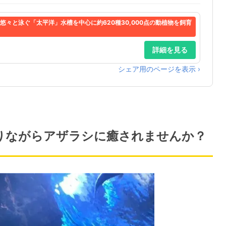
々と泳ぐ「太平洋」水槽を中心に約620種30,000点の動植物を飼育
詳細を見る
シェア用のページを表示 ›
りながらアザラシに癒されませんか？