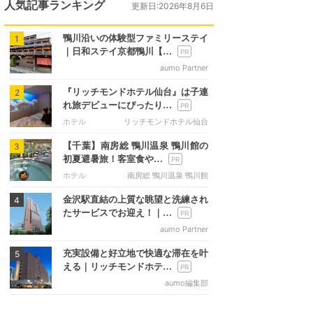
人気記事ランキング
更新日:2026年8月6日
鴨川沿いの体験型ファミリーステイ
1
｜日和ステイ京都鴨川【…
aumo Partner
『リッチモンドホテル仙台』は子連
2
れ旅デビューにぴったり…
ホテル
リッチモンドホテル仙台
【千葉】南房総 鴨川温泉 鴨川館の
3
初夏避暑旅！客室食や…
ホテル
南房総 鴨川温泉 鴨川館
金沢駅直結の上質な眺望と洗練され
4
たサービスでお迎え！｜…
aumo Partner
充実設備と好立地で快適な滞在を叶
5
える｜リッチモンドホテ…
aumo編集部