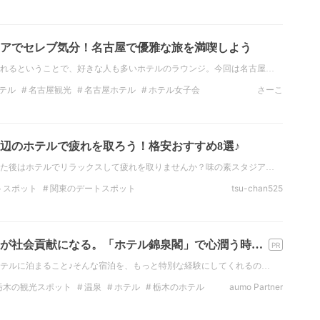
ィビティ
アでセレブ気分！名古屋で優雅な旅を満喫しよう
れるということで、好きな人も多いホテルのラウンジ。今回は名古屋…
テル
名古屋観光
名古屋ホテル
ホテル女子会
さーこ
贅沢ホテル
コンシェルジュラウンジ
辺のホテルで疲れを取ろう！格安おすすめ8選♪
た後はホテルでリラックスして疲れを取りませんか？味の素スタジア…
トスポット
関東のデートスポット
tsu-chan525
観光
関東の観光スポット
東京の観光スポット
東京のホテル
が社会貢献になる。「ホテル錦泉閣」で心潤う時…
テルに泊まること♪そんな宿泊を、もっと特別な経験にしてくれるの…
栃木の観光スポット
温泉
ホテル
栃木のホテル
aumo Partner
ト
関東
栃木
鬼怒川