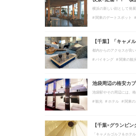
横浜の新しい顔として発展
関東のデートスポット
神奈川のホテル
夜景
【千葉】「キャメル
都内からのアクセスが良い
バイキング
関東の観
インスタ映え
おでか
池袋周辺の格安カプ
池袋駅やその周辺には、格
観光
ホテル
関東の
カプセルホテル
池袋
東京のカプセルホテル
【千葉×グランピン
「キャメルゴルフ＆ホテル