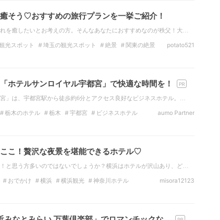
癒そう♡おすすめの旅行プランを一挙ご紹介！
れを癒したいとお考えの方。そんなあなたにおすすめなのが秩父！大…
観光スポット
埼玉の観光スポット
絶景
関東の絶景
potato521
東の温泉
埼玉の温泉
「ホテルサンロイヤル宇都宮」で快適な時間を！
宮」は、宇都宮駅から徒歩約6分とアクセス良好なビジネスホテル。…
栃木のホテル
栃木
宇都宮
ビジネスホテル
aumo Partner
ここ！贅沢な夜景を堪能できるホテル♡
！と思う方多いのではないでしょうか？横浜はホテルが沢山あり、ど…
おでかけ
横浜
横浜観光
神奈川ホテル
misora12123
浜みなとみらい 万葉倶楽部」でロマンチックな…