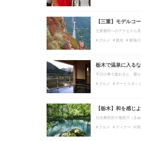
京都の観光スポット
【三重】モデルコー
主要都市へのアクセスも良
グルメ
観光
東海の
東海のホテル
愛知の
栃木で温泉に入るな
平日仕事で疲れると、暖か
グルメ
デートスポッ
観光
関東の観光スポ
栃木の温泉
【栃木】和を感じよ
日光東照宮や鬼怒川（きぬ
グルメ
ディナー
関
関東のデートスポット