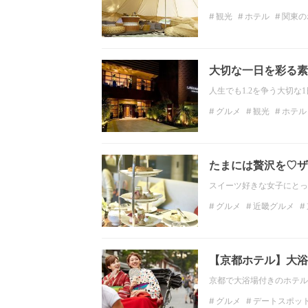
観光
ホテル
関東の
自然
バーベキュー
大切な一日を彩る素
人生でも1.2を争う大切な
グルメ
観光
ホテル
神奈川
たまには贅沢を♡ザ
スイーツ好きな女子にとっ
グルメ
近畿グルメ
京都スイーツ
ケーキ
【京都ホテル】大浴
京都で大浴場付きのホテル
グルメ
デートスポッ