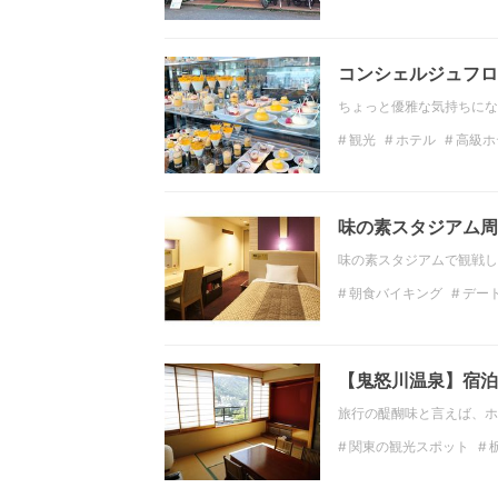
埼玉のホテル
アクテ
コンシェルジュフロ
ちょっと優雅な気持ちにな
観光
ホテル
高級ホ
ラウンジ
名古屋旅行
味の素スタジアム周
味の素スタジアムで観戦し
朝食バイキング
デー
東京のデートスポット
ホテル
関東のホテル
【鬼怒川温泉】宿泊
旅行の醍醐味と言えば、ホ
関東の観光スポット
おでかけ
観光スポッ