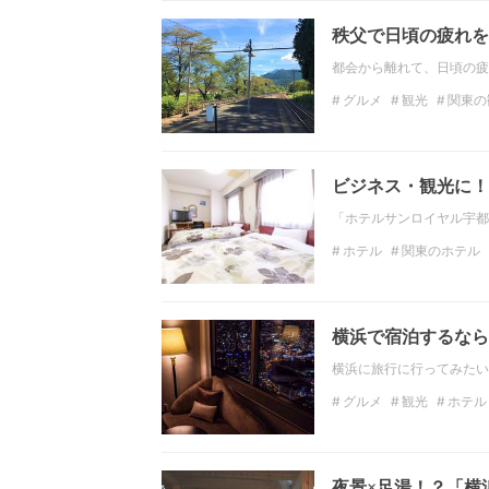
秩父で日頃の疲れを
都会から離れて、日頃の疲
グルメ
観光
関東の
埼玉の絶景
温泉
関
ビジネス・観光に！
「ホテルサンロイヤル宇都
ホテル
関東のホテル
宇都宮のホテル
横浜で宿泊するなら
横浜に旅行に行ってみたい
グルメ
観光
ホテル
横浜ホテル
夜景×足湯！？「横