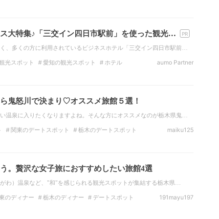
温泉
近畿の温泉
京都の温泉
ホテル
ス大特集♪「三交イン四日市駅前」を使った観光…
く、多くの方に利用されているビジネスホテル「三交イン四日市駅前…
観光スポット
愛知の観光スポット
ホテル
aumo Partner
ホテル
おでかけ
観光スポット
東海の観光
ら鬼怒川で決まり♡オススメ旅館５選！
い温泉に入りたくなりますよね。そんな方にオススメなのが栃木県鬼…
ト
関東のデートスポット
栃木のデートスポット
maiku125
ット
栃木の観光スポット
温泉
関東の温泉
う。贅沢な女子旅におすすめしたい旅館4選
がわ）温泉など、"和"を感じられる観光スポットが集結する栃木県…
東のディナー
栃木のディナー
デートスポット
191mayu197
栃木のデートスポット
観光
関東の観光スポット