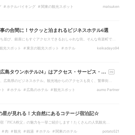
グ
ホテルバイキング
関東の観光スポット
matsuken
ホテル
関東のホテル
東京のホテル
朝食
事の合間に！サクッと泊まれるビジネスホテル6選
ち並び、銀座にもすぐアクセスできるおしゃれな街。そんな有楽町で…
観光スポット
東京の観光スポット
ホテル
keikadayo94
ホテル
広島タウンホテル24」はアクセス・サービス・…
は、広島県のビジネスホテル。観光地からのアクセスも良く、繁華街…
ット
ホテル
広島のホテル
観光スポット
aumo Partner
広島
中国
ビジネスホテル
ビジネス
天の星が見れる！大自然にあるコテージ宿泊記☆
宿「PICA秩父」の魅力を一挙ご紹介します！たくさんの人気観光…
肉
観光
銭湯
ホテル
関東のホテル
potato521