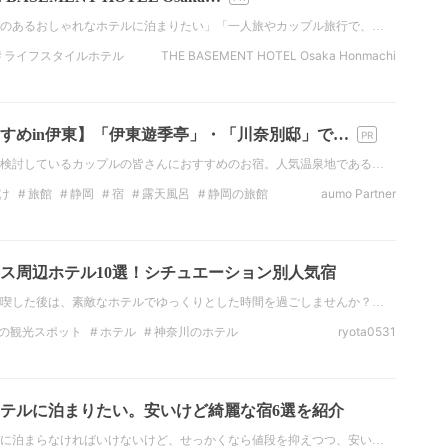
のあるおしゃれなホテルに泊まりたい」「一人旅やカップル旅行で、…
ライフスタイルホテル
THE BASEMENT HOTEL Osaka Honmachi
 Osaka Honmachi
すめin伊東】「伊東遊季亭」・「川奈別邸」で…
検討しているカップルの皆さんにおすすめのお宿。人気温泉地である…
け
旅館
静岡
宿
露天風呂
静岡の旅館
aumo Partner
ス周辺ホテル10選！シチュエーション別人気宿
喫した後は、素敵なホテルでゆっくりとした時間を過ごしませんか？…
の観光スポット
ホテル
神奈川のホテル
ryota0531
カップル
八景島シーパラダイス
テルに泊まりたい。安いけど綺麗な宿6選を紹介
に泊まらなければいけないけど、せっかくなら値段を抑えつつ、安い…