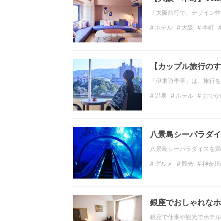
「大阪旅行で、デザイン性
ホテル
大阪
本町
THE BASEMENT HOTEL
【カップル旅行のす
「伊東遊季亭」は、旅行を
温泉
ホテル
おでか
貸切風呂
伊東
八景島シーパラダイ
八景島シーパラダイスを満
グルメ
観光
神奈川
関東地方の観光スポット
関東地方のホテル
銀座でおしゃれなホ
銀座で仕事や観光でホテル