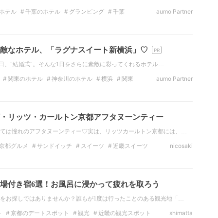
ホテル
千葉のホテル
グランピング
千葉
aumo Partner
ペット
BBQ
敵なホテル、「ラグナスイート新横浜」♡
1日、"結婚式"。そんな1日をさらに素敵に彩ってくれるホテル…
関東のホテル
神奈川のホテル
横浜
関東
aumo Partner
・リッツ・カールトン京都アフタヌーンティー
ては憧れのアフタヌーンティー♡実は、リッツカールトン京都には、…
京都グルメ
サンドイッチ
スイーツ
近畿スイーツ
nicosaki
ホテル
近畿のホテル
場付き宿6選！お風呂に浸かって疲れを取ろう
をお探しではありませんか？誰もが1度は行ったことのある観光地「…
ト
京都のデートスポット
観光
近畿の観光スポット
shimatta