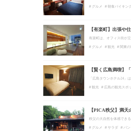
グルメ
朝食バイキン
東京の観光スポット
【有楽町】出張や仕
有楽町は、オフィス街が立
グルメ
観光
関東の
関東のホテル
東京の
【賢く広島満喫】「
「広島タウンホテル24」
観光
広島の観光スポ
中国の観光スポット
【PICA秩父】満
秩父の大自然を体感できる
グルメ
サラダ
パン