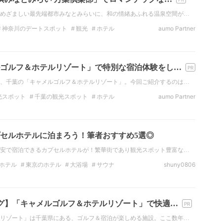
めざましい最先端都市みなとみらいに、和の情緒あふれる温泉空間が…
神奈川のデートスポット
観光
ホテル
aumo Partner
横浜
みなとみらい
関東
横浜のホテル
ゴルフ＆ホテルリゾート」で特別な宿泊体験をし…
、千葉の「キャメルゴルフ＆ホテルリゾート」。今回ご紹介するのは…
光スポット
千葉の観光スポット
ホテル
aumo Partner
け
観光スポット
千葉
SNS映え
アウトドア
セルホテルに泊まろう！筆者おすすめ5選◎
安で宿泊できるカプセルホテルが！繁華街であり観光スポット豊富な…
ホテル
東京のホテル
大浴場
サウナ
shuny0806
のホテル
関東のカプセルホテル
グ】「キャメルゴルフ＆ホテルリゾート」で快適…
リゾート」は千葉県にある、ゴルフ＆宿泊が楽しめる施設。ここ数年…