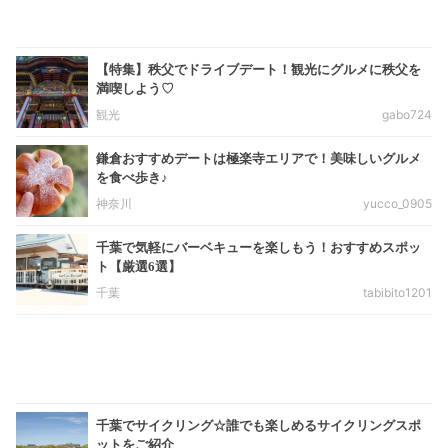
【特集】秩父でドライブデート！観光にグルメに秩父を
満喫しよう♡
観光
gabo724
鎌倉おすすめデートは極楽寺エリアで！美味しいグルメ
を食べ歩き♪
神奈川
yucco_0905
千葉で気軽にバーベキューを楽しもう！おすすめスポッ
ト【厳選6選】
千葉
tabibito1201
千葉でサイクリング☆誰でも楽しめるサイクリングスポ
ットをご紹介