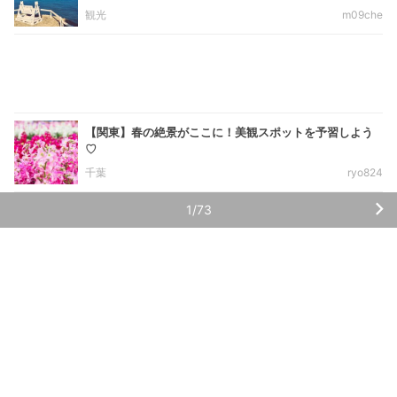
観光
m09che
【関東】春の絶景がここに！美観スポットを予習しよう
♡
千葉
ryo824
1/73