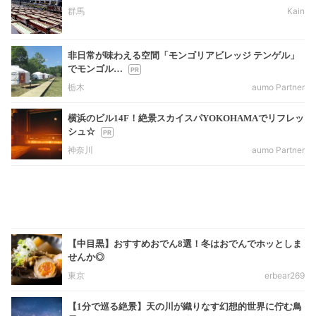
群馬
Kain
非日常が味わえる空間「モンゴリアビレッジ テンゲル」
でモンゴル…
栃木
aumo Partner
横浜のビル14F！絶景スカイスパYOKOHAMAでリフレッ
シュ☆
神奈川
aumo Partner
【中目黒】おすすめおでん8選！冬はおでんでホッとしま
せんか◎
東京
erbear269
【1分で巡る絶景】天の川が織りなす幻想的世界に佇む鳥