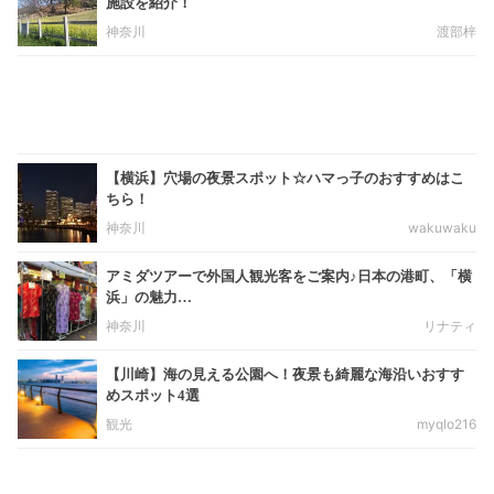
施設を紹介！
神奈川
渡部梓
【横浜】穴場の夜景スポット☆ハマっ子のおすすめはこ
ちら！
神奈川
wakuwaku
アミダツアーで外国人観光客をご案内♪日本の港町、「横
浜」の魅力…
神奈川
リナティ
【川崎】海の見える公園へ！夜景も綺麗な海沿いおすす
めスポット4選
観光
myqlo216