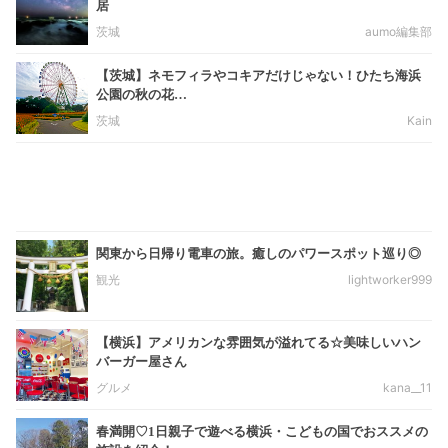
居
茨城
aumo編集部
【茨城】ネモフィラやコキアだけじゃない！ひたち海浜
公園の秋の花…
茨城
Kain
関東から日帰り電車の旅。癒しのパワースポット巡り◎
観光
lightworker999
【横浜】アメリカンな雰囲気が溢れてる☆美味しいハン
バーガー屋さん
グルメ
kana__11
春満開♡1日親子で遊べる横浜・こどもの国でおススメの