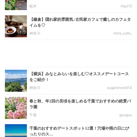
栃木
Aqui15
【鎌倉】隠れ家的雰囲気♪古民家カフェで癒しのカフェタ
イムを♡
神奈川
mimi_cafe_
【横浜】みなとみらいを楽しむ♡オススメデートコース
をご紹介！
神奈川
sugarsnow614
春と秋、年2回の見頃を楽しめる千葉でおすすめの絶景バ
ラ園
千葉
guuguu
千葉のおすすめデートスポット12選！穴場や雨の日にぴ
ったりのス…