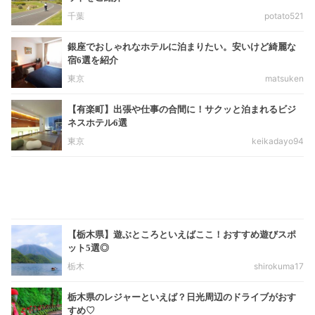
千葉
potato521
銀座でおしゃれなホテルに泊まりたい。安いけど綺麗な
宿6選を紹介
東京
matsuken
【有楽町】出張や仕事の合間に！サクッと泊まれるビジ
ネスホテル6選
東京
keikadayo94
【栃木県】遊ぶところといえばここ！おすすめ遊びスポ
ット5選◎
栃木
shirokuma17
栃木県のレジャーといえば？日光周辺のドライブがおす
すめ♡