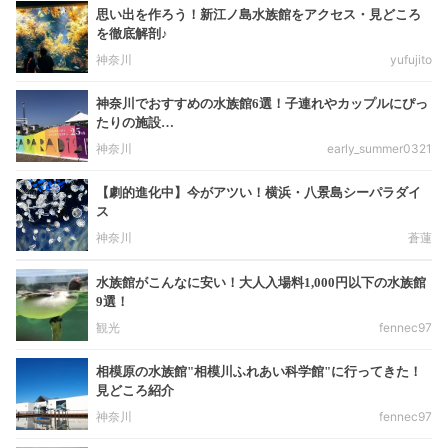
思い出を作ろう！新江ノ島水族館をアクセス・見どころ
を徹底解剖♪
神奈川
yufujito
神奈川でおすすめの水族館6選！子連れやカップルにぴっ
たりの施設…
神奈川
early_summer0321
【劇的進化中】今がアツい！横浜・八景島シーパラダイ
ス
神奈川
蒼蓮
水族館がこんなに安い！大人入場料1,000円以下の水族館
9選！
観光
fennec97
相模原の水族館"相模川ふれあい科学館"に行ってきた！
見どころ紹介
神奈川
fennec97