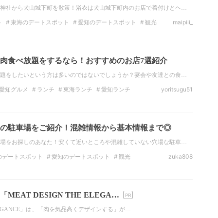
神社から犬山城下町を散策！浴衣は犬山城下町内のお店で着付けとヘ…
ト
東海のデートスポット
愛知のデートスポット
観光
maipiii_
愛知の観光スポット
絶景
東海の絶景
愛知の絶景
肉食べ放題をするなら！おすすめのお店7選紹介
題をしたいという方は多いのではないでしょうか？宴会や友達との食…
愛知グルメ
ランチ
東海ランチ
愛知ランチ
yoritsugu51
ナー
愛知のディナー
焼肉
の駐車場をご紹介！混雑情報から基本情報まで◎
場をお探しのあなた！安くて近いところや混雑していない穴場な駐車…
のデートスポット
愛知のデートスポット
観光
zuka808
愛知の観光スポット
インスタ映え
フォトジェニック
EAT DESIGN THE ELEGA…
E ELEGANCE」は、「肉を気品高くデザインする」が…