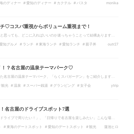
海のディナー
愛知のディナー
カクテル
パスタ
monika
デートスポット
チ♡コスパ重視からボリューム重視まで！
と思っても、どこに入ればいいのか迷っちゃうことって結構あります…
愛知グルメ
ランチ
東海ランチ
愛知ランチ
親子丼
outr27
 ！？名古屋の温泉テーマパーク♡
た名古屋の温泉テーマパーク、「らくスパガーデン」をご紹介します…
観光
温泉
スーパー銭湯
グランピング
女子会
ytrip
愛知のお出かけスポット
名古屋のお出かけスポット
！名古屋のドライブスポット7選
ドライブで周りたい！」、「日帰りで名古屋を楽しみたい」こんな場…
ト
東海のデートスポット
愛知のデートスポット
観光
蓮池ヒロ