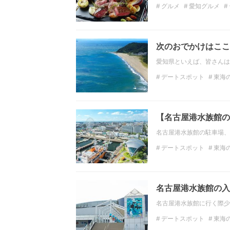
グルメ
愛知グルメ
飲み放題
愛知のデー
次のおでかけはここ
愛知県といえば、皆さんは
デートスポット
東海
東海の観光スポット
インスタ映え
【名古屋港水族館の
名古屋港水族館の駐車場、
デートスポット
東海
東海の観光スポット
水族館
イルカ
名古屋港水族館の入
名古屋港水族館に行く際少
デートスポット
東海