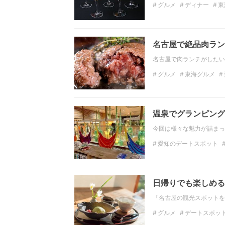
グルメ
ディナー
東
お酒
ビール
ワイン
名古屋で絶品肉ラン
名古屋で肉ランチがしたい
グルメ
東海グルメ
丼
ハンバーガー
肉
温泉でグランピング
今回は様々な魅力が詰まっ
愛知のデートスポット
名古屋のデートスポット
日帰りでも楽しめる
「名古屋の観光スポットを
グルメ
デートスポッ