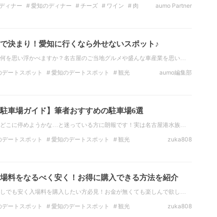
ディナー
愛知のディナー
チーズ
ワイン
肉
aumo Partner
トスポット
宴会
で決まり！愛知に行くなら外せないスポット♪
何を思い浮かべますか？名古屋のご当地グルメや盛んな車産業を思い…
のデートスポット
愛知のデートスポット
観光
aumo編集部
愛知の観光スポット
絶景
東海の絶景
愛知の絶景
駐車場ガイド】筆者おすすめの駐車場6選
どこに停めようかな…と迷っている方に朗報です！実は名古屋港水族…
のデートスポット
愛知のデートスポット
観光
zuka808
愛知の観光スポット
インスタ映え
フォトジェニック
場料をなるべく安く！お得に購入できる方法を紹介
しでも安く入場料を購入したい方必見！お金が無くても楽しんで欲し…
のデートスポット
愛知のデートスポット
観光
zuka808