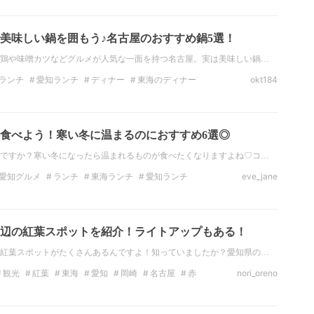
愛知の観光スポット
ドライブ
カップル
名古屋
美味しい鍋を囲もう♪名古屋のおすすめ鍋5選！
鶏や味噌カツなどグルメが人気な一面を持つ名古屋。実は美味しい鍋…
ランチ
愛知ランチ
ディナー
東海のディナー
okt184
トスポット
東海のデートスポット
愛知のデートスポット
食べよう！寒い冬に温まるのにおすすめ6選◎
ですか？寒い冬になったら温まれるものが食べたくなりますよね♡コ…
愛知グルメ
ランチ
東海ランチ
愛知ランチ
eve_jane
ナー
愛知のディナー
日本料理
辺の紅葉スポットを紹介！ライトアップもある！
紅葉スポットがたくさんあるんですよ！知っていましたか？愛知県の…
観光
紅葉
東海
愛知
岡崎
名古屋
赤
nori_oreno
葉