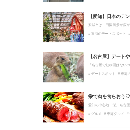
東海の観光スポット
デート
水族館
【愛知】日本のデン
安城市は、田園風景が広が
東海のデートスポット
愛知の観光スポット
デート
【名古屋】デートや
「名古屋で動物園はないの
デートスポット
東海
東海の観光スポット
名古屋の観光スポット
栄で肉を食らおう♡
愛知の中心地・栄。名古屋
グルメ
東海グルメ
ディナー
焼肉
バル