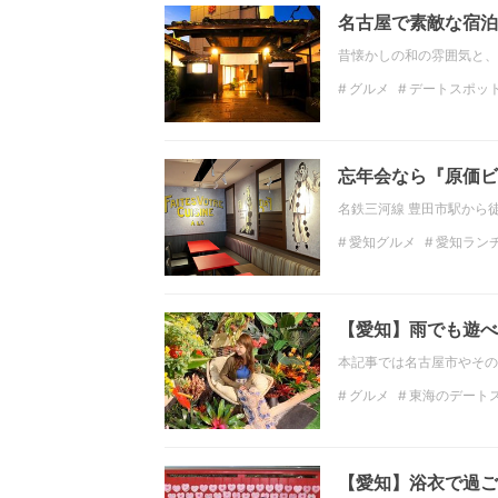
名古屋で素敵な宿泊
昔懐かしの和の雰囲気と、
グルメ
デートスポッ
東海の観光スポット
忘年会なら『原価ビ
名鉄三河線 豊田市駅から
愛知グルメ
愛知ラン
【愛知】雨でも遊べ
本記事では名古屋市やその
グルメ
東海のデート
東海の観光スポット
おでかけスポット
名
【愛知】浴衣で過ご