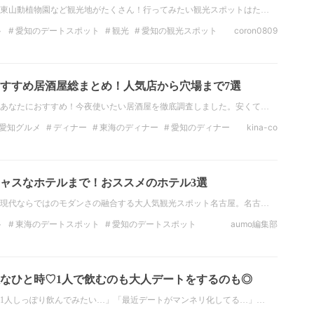
東山動植物園など観光地がたくさん！行ってみたい観光スポットはた…
ト
愛知のデートスポット
観光
愛知の観光スポット
coron0809
夏休み
インスタ映え
すすめ居酒屋総まとめ！人気店から穴場まで7選
あなたにおすすめ！今夜使いたい居酒屋を徹底調査しました。安くて…
愛知グルメ
ディナー
東海のディナー
愛知のディナー
kina-co
日本酒
ャスなホテルまで！おススメのホテル3選
現代ならではのモダンさの融合する大人気観光スポット名古屋。名古…
ト
東海のデートスポット
愛知のデートスポット
aumo編集部
ット
愛知の観光スポット
絶景
東海の絶景
なひと時♡1人で飲むのも大人デートをするのも◎
1人しっぽり飲んでみたい…」「最近デートがマンネリ化してる…」…