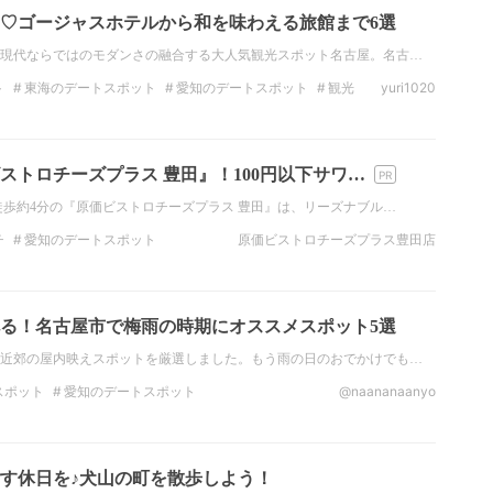
♡ゴージャスホテルから和を味わえる旅館まで6選
現代ならではのモダンさの融合する大人気観光スポット名古屋。名古…
ト
東海のデートスポット
愛知のデートスポット
観光
yuri1020
愛知の観光スポット
絶景
東海の絶景
愛知の絶景
ストロチーズプラス 豊田』！100円以下サワ…
徒歩約4分の『原価ビストロチーズプラス 豊田』は、リーズナブル…
チ
愛知のデートスポット
原価ビストロチーズプラス豊田店
る！名古屋市で梅雨の時期にオススメスポット5選
近郊の屋内映えスポットを厳選しました。もう雨の日のおでかけでも…
スポット
愛知のデートスポット
@naananaanyo
愛知の観光スポット
梅雨
フォトジェニック
古屋のグルメ
名古屋グルメ
す休日を♪犬山の町を散歩しよう！