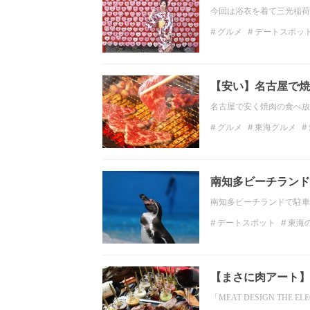
今回は浴衣を着て三光稲荷
グルメ
デートスポッ
東海の観光スポット
【安い】名古屋で焼
名古屋で安く焼肉の食べ放
グルメ
東海グルメ
ディナー
東海のディ
南知多ビーチランド
南知多ビーチランドで駐車
デートスポット
東海
東海の観光スポット
デート
水族館
【まさに肉アート】「M
「MEAT DESIGN TH