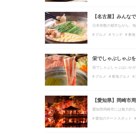
東海の観光スポット
【名古屋】みんなで
日本有数の都市ながら、地
グルメ
ランチ
東海
愛知のディナー
デー
栄でしゃぶしゃぶを
栄でしゃぶしゃぶはいかが
グルメ
東海グルメ
ディナー
東海のディ
【愛知県】岡崎市周
愛知県岡崎市には魅力的な
愛知のデートスポット
東海の紅葉
愛知の紅