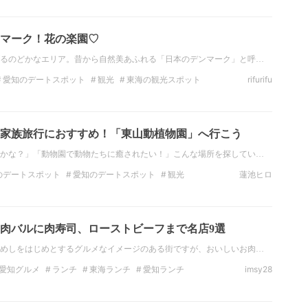
愛知の観光スポット
インスタ映え
フォトジェニック
マーク！花の楽園♡
るのどかなエリア。昔から自然美あふれる「日本のデンマーク」と呼…
愛知のデートスポット
観光
東海の観光スポット
rifurifu
インスタ映え
フォトジェニック
おでかけ
女子旅
家族旅行におすすめ！「東山動植物園」へ行こう
かな？」「動物園で動物たちに癒されたい！」こんな場所を探してい…
のデートスポット
愛知のデートスポット
観光
蓮池ヒロ
愛知の観光スポット
旅行
動物園
家族旅行
肉バルに肉寿司、ローストビーフまで名店9選
めしをはじめとするグルメなイメージのある街ですが、おいしいお肉…
愛知グルメ
ランチ
東海ランチ
愛知ランチ
imsy28
イタリアン