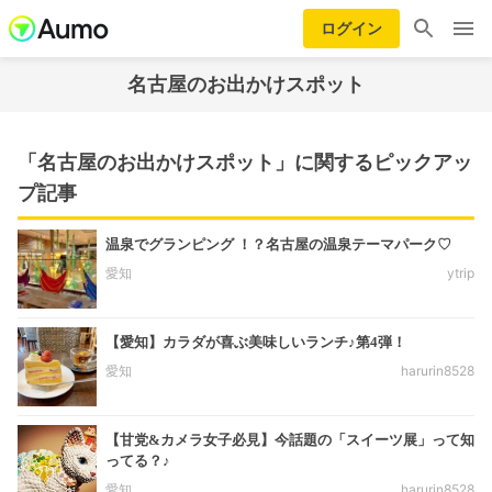
ログイン
名古屋のお出かけスポット
「名古屋のお出かけスポット」に関するピックアッ
プ記事
温泉でグランピング ！？名古屋の温泉テーマパーク♡
愛知
ytrip
【愛知】カラダが喜ぶ美味しいランチ♪第4弾！
愛知
harurin8528
【甘党&カメラ女子必見】今話題の「スイーツ展」って知
ってる？♪
愛知
harurin8528