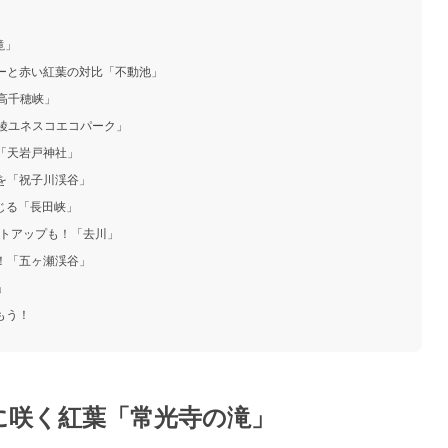
滝」
ルーと赤い紅葉の対比「不動池」
高千穂峡」
「綾ユネスコエコパーク」
！「天岩戸神社」
葉を「祝子川渓谷」
じる「長田峡」
イトアップも！「去川」
葉！「五ヶ瀬渓谷」
」
もう！
滝に咲く紅葉「常光寺の滝」