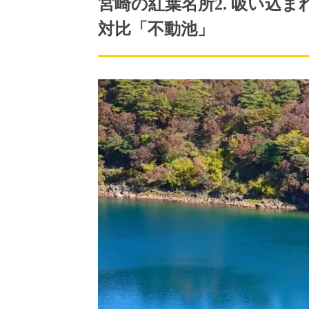
宮崎の紅葉名所2. 吸い込
対比「不動池」