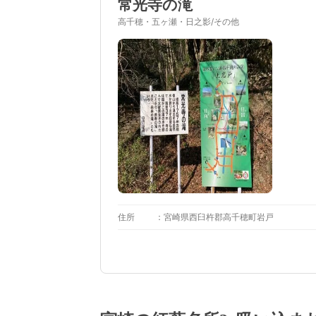
常光寺の滝
高千穂・五ヶ瀬・日之影/その他
住所
宮崎県西臼杵郡高千穂町岩戸