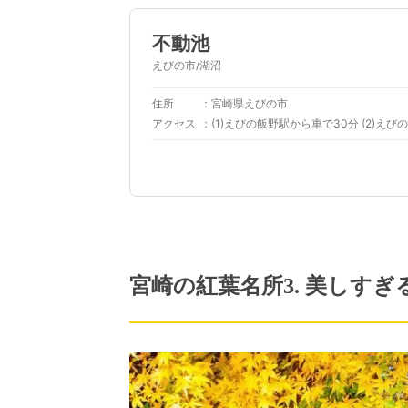
不動池
えびの市/湖沼
住所
宮崎県えびの市
アクセス
(1)えびの飯野駅から車で30分 (2)え
宮崎の紅葉名所3. 美しす