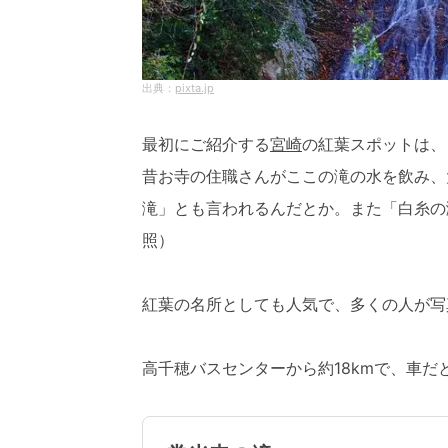
pixta.jp
最初にご紹介する
宮崎
の紅葉スポットは、
昔お寺の住職さんがここの滝の水を飲み、
滝」とも言われるんだとか。また「白糸の滝
照）
紅葉の名所としても人気で、多くの人が写
高千穂バスセンターから約18kmで、車だ