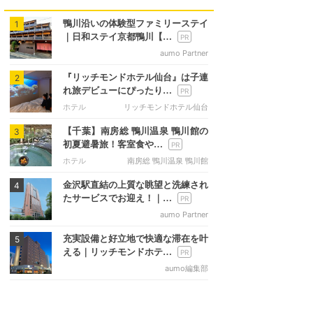
鴨川沿いの体験型ファミリーステイ
1
｜日和ステイ京都鴨川【…
aumo Partner
『リッチモンドホテル仙台』は子連
2
れ旅デビューにぴったり…
ホテル
リッチモンドホテル仙台
【千葉】南房総 鴨川温泉 鴨川館の
3
初夏避暑旅！客室食や…
ホテル
南房総 鴨川温泉 鴨川館
金沢駅直結の上質な眺望と洗練され
4
たサービスでお迎え！｜…
aumo Partner
充実設備と好立地で快適な滞在を叶
5
える｜リッチモンドホテ…
aumo編集部