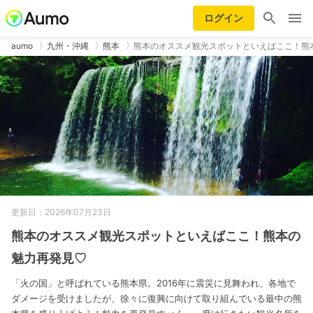
ログイン
aumo
九州・沖縄
熊本
熊本のオススメ観光スポットといえばここ！熊
更新日：2026年07月23日
熊本のオススメ観光スポットといえばここ！熊本の
魅力再発見♡
「火の国」と呼ばれている熊本県。2016年に震災に見舞われ、各地で
ダメージを受けましたが、徐々に復興に向けて取り組んでいる最中の熊