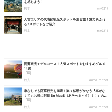
を感じよう！
熊本
mk0211
人吉エリアの代表的観光スポットを巡る旅！魅力あふれ
る7スポットをご紹介
熊本
mk0211
阿蘇観光モデルコース！人気スポットやおすすめグルメ
14選
観光
aumo Partner
車なしでも阿蘇観光を満喫！楽々移動がかなう『車がな
くてもお得に阿蘇 Be MaaS（あそべま～す）！！』の魅
力を紹介
観光
aumo Partner