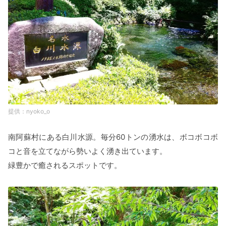
nyoko_o
南阿蘇村にある白川水源。毎分60トンの湧水は、ボコボコボ
コと音を立てながら勢いよく湧き出ています。
緑豊かで癒されるスポットです。