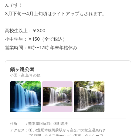
んです！
3月下旬〜4月上旬頃はライトアップもされます。
高校生以上：￥300
小中学生：￥150（全て税込）
営業時間：9時〜17時 年末年始休み
鍋ヶ滝公園
小国・産山/その他
住所
熊本県阿蘇郡小国町黒渕
アクセス
(1)JR豊肥本線阿蘇駅から産交バス杖立温泉行き
で1時間、ゆうステーション下車、タクシーで15