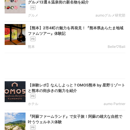
グルメ13選＆温泉街の新名物を紹介
グルメ
aumoグルメ研究部
【熊本】2市4町の魅力を再発見！『熊本県あらたま地域
ファムツアー』体験記
熊本
Belle♡Bali
【体験レポ】なんしよっと？OMO5熊本 by 星野リゾート
と熊本の街歩きの魅力を紹介
ホテル
aumo Partner
『阿蘇ファームランド』で女子旅！阿蘇の雄大な自然で
叶うウェルネス体験