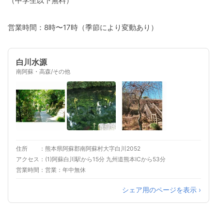
（中学生以下無料）
営業時間：8時〜17時（季節により変動あり）
白川水源
南阿蘇・高森/その他
住所
熊本県阿蘇郡南阿蘇村大字白川2052
アクセス
(1)阿蘇白川駅から15分 九州道熊本ICから53分
営業時間
営業：年中無休
シェア用のページを表示 ›