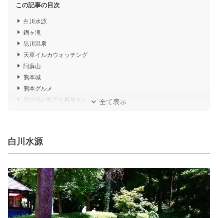
この記事の目次
白川水源
鍋ヶ滝
黒川温泉
天草イルカウォッチング
阿蘇山
熊本城
熊本グルメ
熊本県の魅力を再発見♪
全て表示
白川水源