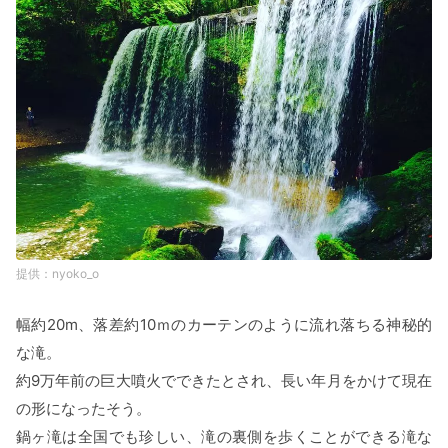
nyoko_o
幅約20m、落差約10ｍのカーテンのように流れ落ちる神秘的
な滝。
約9万年前の巨大噴火でできたとされ、長い年月をかけて現在
の形になったそう。
鍋ヶ滝は全国でも珍しい、滝の裏側を歩くことができる滝な