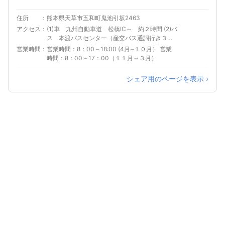
住所
熊本県天草市五和町鬼池引坂2463
アクセス
(1)車 九州自動車道 松橋IC～ 約２時間 (2)バ
ス 本渡バスセンター（産交バス通詞行き３５
分）～松原下車すぐ
営業時間
営業時間：8：00～18:00 (4月~１０月） 営業
時間：8：00～17：00（１１月～３月）
シェア用のページを表示 ›