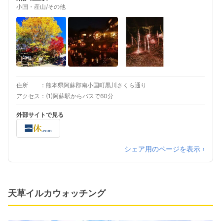
小国・産山/その他
住所
熊本県阿蘇郡南小国町黒川さくら通り
アクセス
(1)阿蘇駅からバスで60分
外部サイトで見る
シェア用のページを表示 ›
天草イルカウォッチング