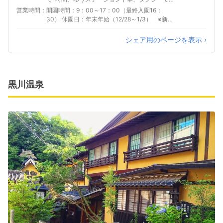
分、大分自動車道九重ICより約45分
営業時間
開園時間：9：00～17：00（最終入園16：
30） 休園日：年末年始（12/28～1/3） ※新型
コロナウイルス感染拡大の影響により変更とな
る場合がありますので、事前にお問い合わせい
シェア用のページを表示 ›
ただき、お出かけください
黒川温泉