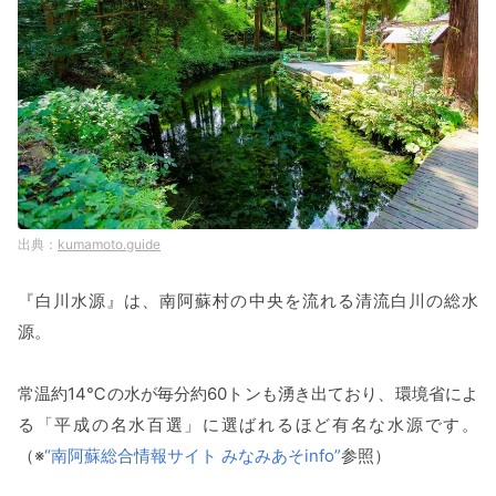
kumamoto.guide
『白川水源』は、南阿蘇村の中央を流れる清流白川の総水
源。
常温約14℃の水が毎分約60トンも湧き出ており、環境省によ
る「平成の名水百選」に選ばれるほど有名な水源です。
（※
“南阿蘇総合情報サイト みなみあそinfo”
参照）