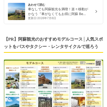
あわせて読む
車なしでも阿蘇観光を満喫！楽々移動が
かなう『車がなくてもお得に阿蘇 Be
更新日:2026年7月6日
MaaS（あそべま～す）！！』の魅力を紹
介
【PR】阿蘇観光のおすすめモデルコース│人気スポ
ットをバスやタクシー・レンタサイクルで巡ろう