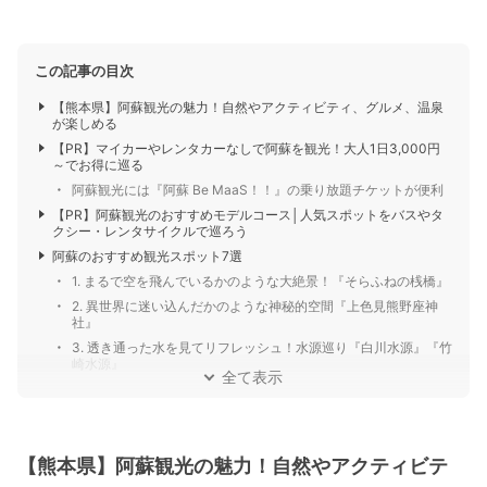
この記事の目次
【熊本県】阿蘇観光の魅力！自然やアクティビティ、グルメ、温泉
が楽しめる
【PR】マイカーやレンタカーなしで阿蘇を観光！大人1日3,000円
～でお得に巡る
阿蘇観光には『阿蘇 Be MaaS！！』の乗り放題チケットが便利
【PR】阿蘇観光のおすすめモデルコース│人気スポットをバスやタ
クシー・レンタサイクルで巡ろう
阿蘇のおすすめ観光スポット7選
1. まるで空を飛んでいるかのような大絶景！『そらふねの桟橋』
2. 異世界に迷い込んだかのような神秘的空間『上色見熊野座神
社』
3. 透き通った水を見てリフレッシュ！水源巡り『白川水源』『竹
崎水源』
全て表示
【熊本県】阿蘇観光の魅力！自然やアクティビテ