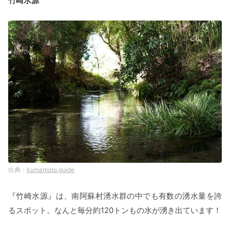
竹崎水源
kumamoto.guide
『竹崎水源』は、南阿蘇村湧水群の中でも有数の湧水量を誇
るスポット。なんと毎分約120トンもの水が湧き出ています！