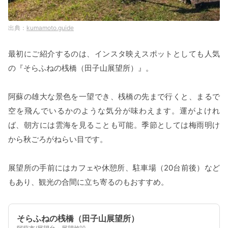
kumamoto.guide
最初にご紹介するのは、インスタ映えスポットとしても人気
の『そらふねの桟橋（田子山展望所）』。
阿蘇の雄大な景色を一望でき、桟橋の先まで行くと、まるで
空を飛んでいるかのような気分が味わえます。運がよけれ
ば、朝方には雲海を見ることも可能。季節としては梅雨明け
から秋ごろがねらい目です。
展望所の手前にはカフェや休憩所、駐車場（20台前後）など
もあり、観光の合間に立ち寄るのもおすすめ。
そらふねの桟橋（田子山展望所）