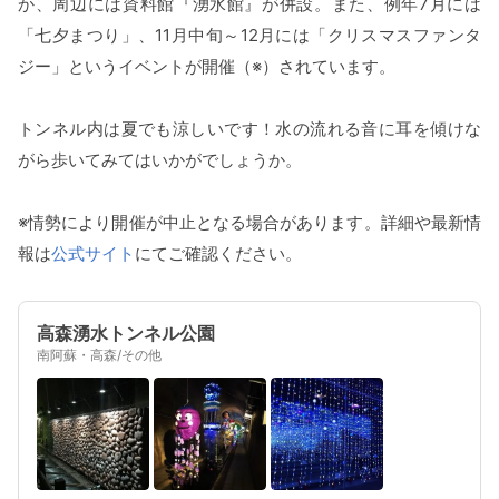
か、周辺には資料館『湧水館』が併設。また、例年7月には
「七夕まつり」、11月中旬～12月には「クリスマスファンタ
ジー」というイベントが開催（※）されています。
トンネル内は夏でも涼しいです！水の流れる音に耳を傾けな
がら歩いてみてはいかがでしょうか。
※情勢により開催が中止となる場合があります。詳細や最新情
報は
公式サイト
にてご確認ください。
高森湧水トンネル公園
南阿蘇・高森/その他