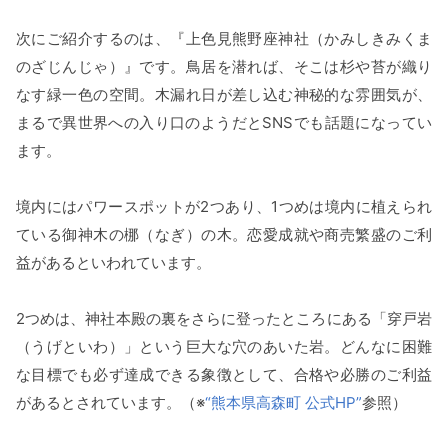
次にご紹介するのは、『上色見熊野座神社（かみしきみくま
のざじんじゃ）』です。鳥居を潜れば、そこは杉や苔が織り
なす緑一色の空間。木漏れ日が差し込む神秘的な雰囲気が、
まるで異世界への入り口のようだとSNSでも話題になってい
ます。
境内にはパワースポットが2つあり、1つめは境内に植えられ
ている御神木の梛（なぎ）の木。恋愛成就や商売繁盛のご利
益があるといわれています。
2つめは、神社本殿の裏をさらに登ったところにある「穿戸岩
（うげといわ）」という巨大な穴のあいた岩。どんなに困難
な目標でも必ず達成できる象徴として、合格や必勝のご利益
があるとされています。（※
“熊本県高森町 公式HP”
参照）