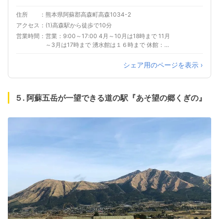
住所
熊本県阿蘇郡高森町高森1034-2
アクセス
(1)高森駅から徒歩で10分
営業時間
営業：9:00～17:00 4月～10月は18時まで 11月
～3月は17時まで 湧水館は１６時まで 休館：湧
水館は月曜日休館
シェア用のページを表示 ›
５. 阿蘇五岳が一望できる道の駅『あそ望の郷くぎの』