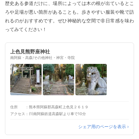
歴史ある参道だけに、場所によっては木の根が出ているとこ
ろや足場が悪い箇所があることも。歩きやすい服装や靴で訪
れるのがおすすめです。ぜひ神秘的な空間で非日常感を味わ
ってみてください！
上色見熊野座神社
南阿蘇・高森/その他神社・神宮・寺院
住所
熊本県阿蘇郡高森町上色見２６１９
アクセス
(1)南阿蘇鉄道高森駅より車で10分
シェア用のページを表示 ›