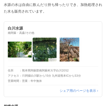
水源の水は自由に飲んだり持ち帰ったりでき、加熱処理され
た水も販売されています。
白川水源
南阿蘇・高森/その他
住所
熊本県阿蘇郡南阿蘇村大字白川2052
アクセス
(1)阿蘇白川駅から15分 九州道熊本ICから53分
営業時間
営業：年中無休
シェア用のページを表示 ›