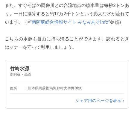
また、すぐそばの両併川との合流地点の総水量は毎秒2トンあ
り、一日に換算すると約17万2千トンという膨大な水が流れて
います。（※
“南阿蘇総合情報サイト みなみあそinfo”
参照）
こちらの水源も自由に持ち帰ることができます。訪れるとき
はマナーを守って利用しましょう。
竹崎水源
南阿蘇・高森
住所
熊本県阿蘇郡南阿蘇村大字両併20
シェア用のページを表示 ›