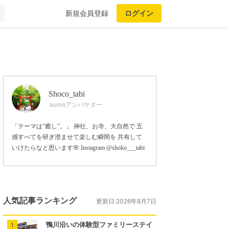
新規会員登録
ログイン
Shoco_tabi
aumoアンバサダー
「テーマは"癒し"。」 神社、お寺、大自然で 五
感すべてを研ぎ澄ませて楽しむ瞬間を 共有して
いけたらなと思います🌸 Instagram @shoko___tabi
人気記事ランキング
更新日:2026年8月7日
鴨川沿いの体験型ファミリーステイ
1