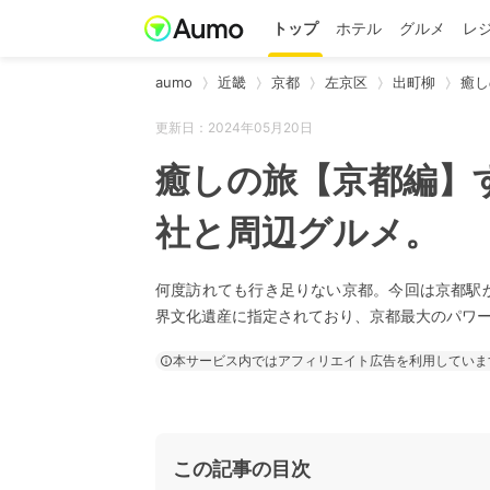
トップ
ホテル
グルメ
レ
aumo
近畿
京都
左京区
出町柳
癒し
更新日：2024年05月20日
癒しの旅【京都編】
社と周辺グルメ。
何度訪れても行き足りない京都。今回は京都駅
界文化遺産に指定されており、京都最大のパワー
本サービス内ではアフィリエイト広告を利用していま
この記事の目次