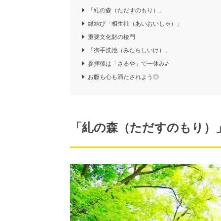
「糺の森（ただすのもり）」
縁結び「相生社（あいおいしゃ）」
重要文化財の楼門
「御手洗池（みたらしいけ）」
参拝後は「さるや」で一休み♪
お腹も心も満たされよう◎
「糺の森（ただすのもり）