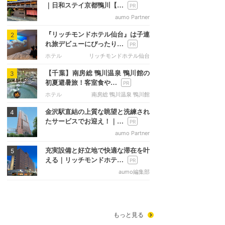
｜日和ステイ京都鴨川【…
aumo Partner
『リッチモンドホテル仙台』は子連
2
れ旅デビューにぴったり…
ホテル
リッチモンドホテル仙台
【千葉】南房総 鴨川温泉 鴨川館の
3
初夏避暑旅！客室食や…
ホテル
南房総 鴨川温泉 鴨川館
金沢駅直結の上質な眺望と洗練され
4
たサービスでお迎え！｜…
aumo Partner
充実設備と好立地で快適な滞在を叶
5
える｜リッチモンドホテ…
aumo編集部
もっと見る