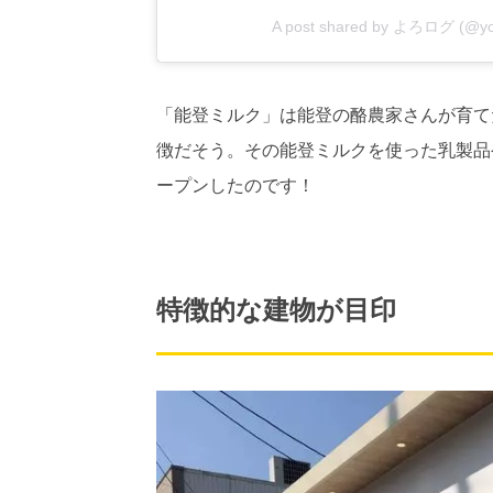
A post shared by
よろログ
(@yo
「能登ミルク」は能登の酪農家さんが育て
徴だそう。その能登ミルクを使った乳製品
ープンしたのです！
特徴的な建物が目印