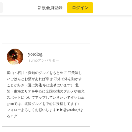
新規会員登録
ログイン
yorolog
aumoアンバサダー
富山・石川・愛知のグルメをもとめて ♡美味し
いごはんとお酒があれば幸せ ♡外で体を動かす
ことが好き（夏は海🏖冬は山🏂にいます） 北
陸・東海エリアを中心に全国各地のグルメや観光
スポットについてアップしていきたいです✨ insta
gramでは、北陸グルメを中心に投稿してます♩
フォローよろしくお願いします▶︎▶︎@yorolog #よ
ろログ