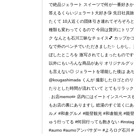
で絶品ジェラート スイーツで何が一番好きか
答えるくらいジェラート大好き😘 先日社員
たくて 10人近くの団体引き連れてぞろぞろと
種類も変わってくるので 今回は贅沢にトリプル
ク なんとも石川三昧なチョイス💕 カップか
なで外のベンチでいただきました✨ しかし、
ぼしたところを 激写されてしまったものです
以外にもいろんな商品があり オリジナルグッ
も言えない◎ ジェラートを堪能した後は あち
@kougashimada くんが 撮影したロゴと
たりとした時間が流れていて とてもリラック
. お店memo✏️ 店内にはイートインスペース
もお店の裏にありますし 総湯のすぐ近くにあるので
ルメ #和倉グルメ #能登観光 #和倉観光 #能登
ゅう行ってる #何回行っても飽きない #instagood #ins
#aumo #aumoアンバサダー #よろログ石川 #