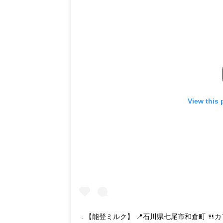
View this 
. 【能登ミルク】 📍石川県七尾市和倉町 🍴カ