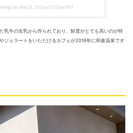
rolog) on
Mar 21, 2019 at 5:22am PDT
た乳牛の生乳から作られており、鮮度がとても高いのが特
やジェラートをいただけるカフェが2018年に和倉温泉でオ