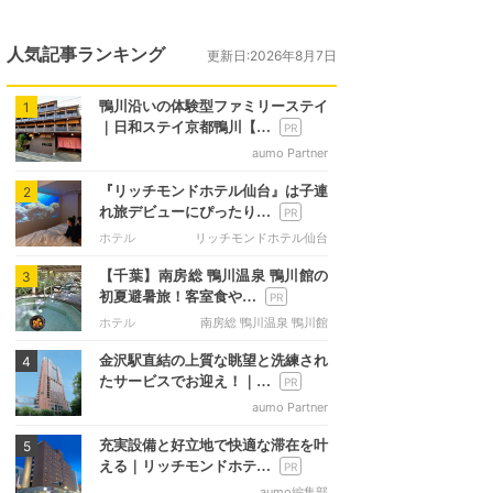
人気記事ランキング
更新日:2026年8月7日
鴨川沿いの体験型ファミリーステイ
1
｜日和ステイ京都鴨川【…
aumo Partner
『リッチモンドホテル仙台』は子連
2
れ旅デビューにぴったり…
ホテル
リッチモンドホテル仙台
【千葉】南房総 鴨川温泉 鴨川館の
3
初夏避暑旅！客室食や…
ホテル
南房総 鴨川温泉 鴨川館
金沢駅直結の上質な眺望と洗練され
4
たサービスでお迎え！｜…
aumo Partner
充実設備と好立地で快適な滞在を叶
5
える｜リッチモンドホテ…
aumo編集部