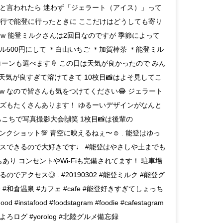
と言われたら 迷わず「ジェラート（アイス）」って
旅行で能登に行ったときに ここだけはどうしても寄り
w 能登ミルクさんは2回目なのですが 季節によって
500円にして ＊白山いちご ＊加賀棒茶 ＊能登ミル
コーンも選べます🍦 この日は天気が良かったので みん
天気が良すぎて溶けてきて 10枚目📸はよそ見してこ
w なので皆さんも気をつけてください😂 ジェラート
ズもたくさんあります！ ゆるーいデザインがなんと
こちで写真撮影大会🙌笑 1枚目📸は後輩の
のリンクショット💯 青空に映えるねぇ〜☺️ . 能登はゆっ
スできるので大好きです♩ #能登はやさしや土までも
もあり コンセントやWi-Fiも完備されてます！ 駐車場
アクセス◎ . #20190302 #能登ミルク #能登グ
 #和倉温泉 #カフェ #cafe #能登好きすぎてしょっち
tafood #foodstagram #foodie #cafestagram
よろログ #yorolog #北陸グルメ備忘録