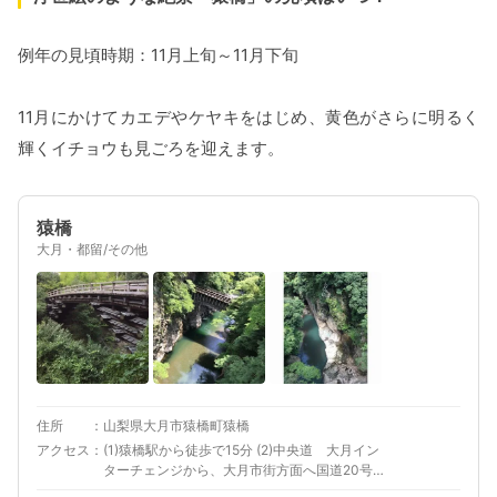
例年の見頃時期：11月上旬～11月下旬
11月にかけてカエデやケヤキをはじめ、黄色がさらに明るく
輝くイチョウも見ごろを迎えます。
猿橋
大月・都留/その他
住所
山梨県大月市猿橋町猿橋
アクセス
(1)猿橋駅から徒歩で15分 (2)中央道 大月イン
ターチェンジから、大月市街方面へ国道20号で
15分程度