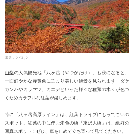
pixta.jp
山梨
の人気観光地「八ヶ岳（やつがたけ）」も秋になると、
一面鮮やかな赤黄色に染まり美しい絶景を見られます。ダケ
カンバやカラマツ、カエデといった様々な種類の木々が色づ
くためカラフルな紅葉が楽しめます。
特に「八ヶ岳高原ライン」は、紅葉ドライブにもってこいの
スポット。紅葉の中に佇む朱色の橋「東沢大橋」は、絶好の
写真スポット！ぜひ、車を止めて立ち寄って見てください。