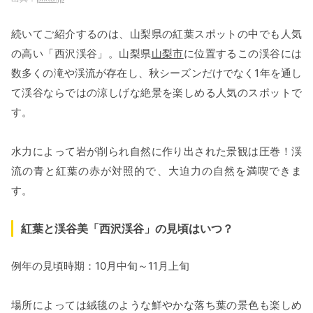
続いてご紹介するのは、山梨県の紅葉スポットの中でも人気
の高い「西沢渓谷」。山梨県
山梨市
に位置するこの渓谷には
数多くの滝や渓流が存在し、秋シーズンだけでなく1年を通し
て渓谷ならではの涼しげな絶景を楽しめる人気のスポットで
す。
水力によって岩が削られ自然に作り出された景観は圧巻！渓
流の青と紅葉の赤が対照的で、大迫力の自然を満喫できま
す。
紅葉と渓谷美「西沢渓谷」の見頃はいつ？
例年の見頃時期：10月中旬～11月上旬
場所によっては絨毯のような鮮やかな落ち葉の景色も楽しめ