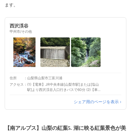
ます。
西沢渓谷
甲州市/その他
住所
山梨県山梨市三富川浦
アクセス
(1)【電車】JR中央本線[山梨市駅]または[塩山
駅]より西沢渓谷入口行きバスで60分 (2)【車】
中央自動車道[勝沼IC]よりR140を[雁坂トンネ
ル]方面へ車で約50分 (3)【車】関越自動車道[勝
シェア用のページを表示 ›
沼IC]よりR140を[雁坂トンネル]方面へ車で約
50分
【南アルプス】山梨の紅葉5. 湖に映る紅葉景色が美