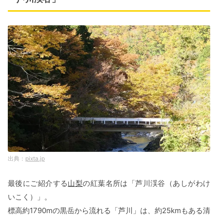
pixta.jp
最後にご紹介する
山梨
の紅葉名所は「芦川渓谷（あしがわけ
いこく）」。
標高約1790mの黒岳から流れる「芦川」は、約25kmもある清