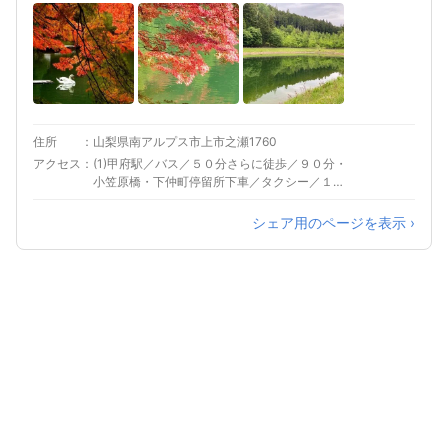
住所
山梨県南アルプス市上市之瀬1760
アクセス
(1)甲府駅／バス／５０分さらに徒歩／９０分・
小笠原橋・下仲町停留所下車／タクシー／１５
分
シェア用のページを表示 ›