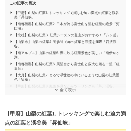
この記事の目次
【甲府】山梨の紅葉1. トレッキングで楽しむ迫力満点の紅葉と渓谷
美「昇仙峡」
【南都留郡】山梨の紅葉2. 日本が誇る富士山を望む紅葉の絶景「河
口湖」
【北杜】山梨の紅葉3. 紅葉シーズンの登山がおすすめ！「八ヶ岳」
【山梨市】山梨の紅葉4. 遊歩道で赤の紅葉と渓流を満喫「西沢渓
谷」
【南アルプス】山梨の紅葉5. 湖に映る紅葉景色が美しい「南伊奈ヶ
湖」
【南都留郡】山梨の紅葉6. 展望台から富士山と広大な麓を一望「紅
葉台」
【大月】山梨の紅葉7. まるで浮世絵の中にいるような山梨の紅葉景
色「猿橋」
【甲府】山梨の紅葉8. 紅葉を見ながらツーリングも「芦川渓谷」
全て表示
【甲府】山梨の紅葉1. トレッキングで楽しむ迫力満
点の紅葉と渓谷美「昇仙峡」