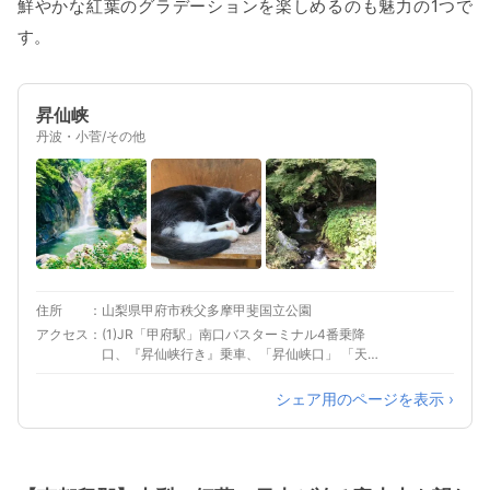
鮮やかな紅葉のグラデーションを楽しめるのも魅力の1つで
す。
昇仙峡
丹波・小菅/その他
住所
山梨県甲府市秩父多摩甲斐国立公園
アクセス
(1)JR「甲府駅」南口バスターミナル4番乗降
口、『昇仙峡行き』乗車、「昇仙峡口」 「天神
森」「グリーンライン」「滝上」いずれかのバ
ス停で下車 (2)中央自動車道「甲府昭和IC」から
シェア用のページを表示 ›
車で約３５分 (3)中央自動車道「双葉スマート
IC」から車で約３５分