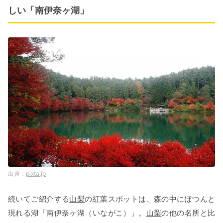
しい「南伊奈ヶ湖」
pixta.jp
続いてご紹介する
山梨
の紅葉スポットは、森の中にぽつんと
現れる湖「南伊奈ヶ湖（いながこ）」。
山梨
の他の名所と比