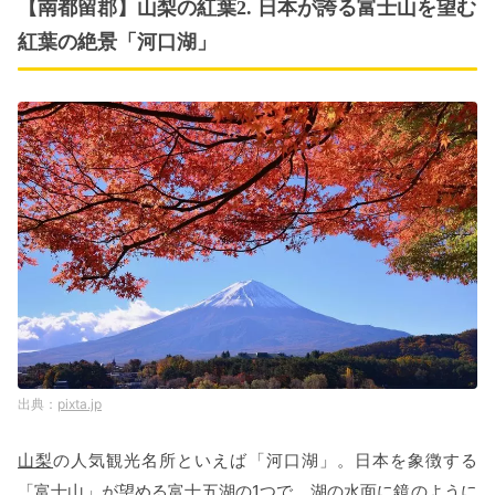
【南都留郡】山梨の紅葉2. 日本が誇る富士山を望む
紅葉の絶景「河口湖」
pixta.jp
山梨
の人気観光名所といえば「河口湖」。日本を象徴する
「富士山」が望める富士五湖の1つで、湖の水面に鏡のように