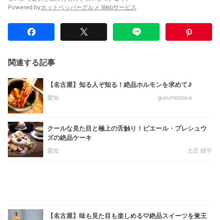
Powered by
ホットペッパーグルメ Webサービス
関連する記事
【名古屋】知る人ぞ知る！絶品ホルモンを求めて♪
愛知
gurumebaka
クールな見た目と極上の舌触り！ピエール・プレシュウ
ズの絶品ケーキ
愛知
土庄 雄平
【名古屋】味も見た目も楽しめる♡絶品スイーツを覚王