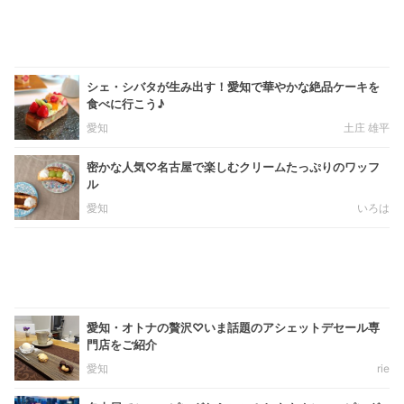
シェ・シバタが生み出す！愛知で華やかな絶品ケーキを
食べに行こう♪
愛知
土庄 雄平
密かな人気♡名古屋で楽しむクリームたっぷりのワッフ
ル
愛知
いろは
愛知・オトナの贅沢♡いま話題のアシェットデセール専
門店をご紹介
愛知
rie