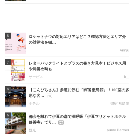
6
ロケットナウの対応エリアはどこ？確認方法とエリア外
の対処法を徹…
Annju
7
レターパックライトとプラスの書き方見本！ビジネス用
や局留め時も…
サービス
k__
8
【こんぴらさん】参道に佇む『御宿 敷島館』！100室の多
彩な客…
ホテル
御宿 敷島館
9
都会を離れて伊豆の森で深呼吸『伊豆マリオットホテル
修善寺』でリ…
観光
aumo Partner