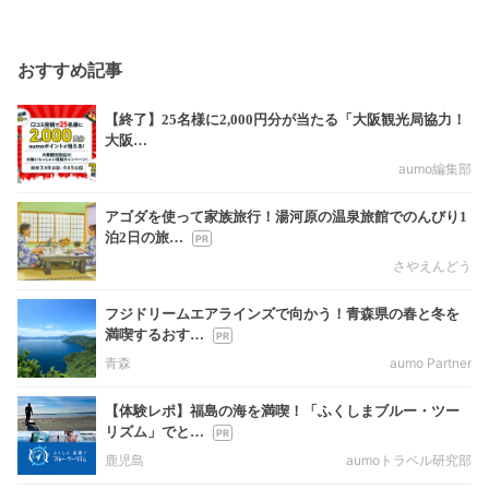
おすすめ記事
【終了】25名様に2,000円分が当たる「大阪観光局協力！
大阪…
aumo編集部
アゴダを使って家族旅行！湯河原の温泉旅館でのんびり1
泊2日の旅…
さやえんどう
フジドリームエアラインズで向かう！青森県の春と冬を
満喫するおす…
青森
aumo Partner
【体験レポ】福島の海を満喫！「ふくしまブルー・ツー
リズム」でと…
鹿児島
aumoトラベル研究部