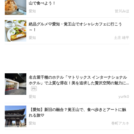
山で食べよう！
愛知
皆川みほ
絶品グルメ♡愛知・覚王山でオシャレカフェに行こう
～！
愛知
土庄 雄平
名古屋千種のホテル「マトリックス インターナショナル
ホテル」で上質な滞在！美を追求した贅沢空間の魅力に
迫る
愛知
yur!k0
【愛知】新旧の融合？覚王山で、食べ歩きとアートに触
れる旅♡
愛知
巻町アカネ