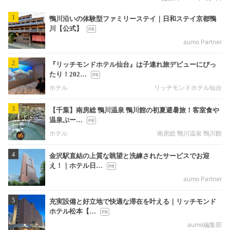
1
鴨川沿いの体験型ファミリーステイ｜日和ステイ京都鴨
川【公式】
aumo Partner
2
『リッチモンドホテル仙台』は子連れ旅デビューにぴっ
たり！202…
ホテル
リッチモンドホテル仙台
3
【千葉】南房総 鴨川温泉 鴨川館の初夏避暑旅！客室食や
温泉ぷー…
ホテル
南房総 鴨川温泉 鴨川館
4
金沢駅直結の上質な眺望と洗練されたサービスでお迎
え！｜ホテル日…
aumo Partner
5
充実設備と好立地で快適な滞在を叶える｜リッチモンド
ホテル松本【…
aumo編集部