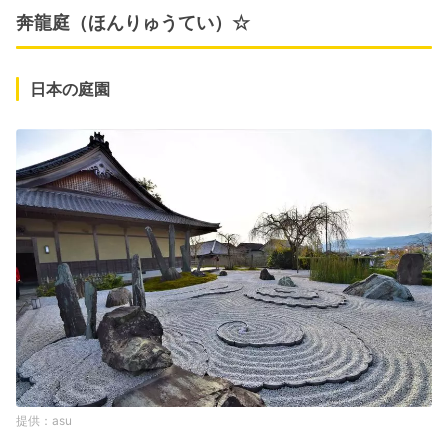
奔龍庭（ほんりゅうてい）☆
日本の庭園
asu