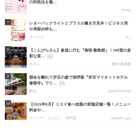
の対処法を徹…
Annju
7
レターパックライトとプラスの書き方見本！ビジネス用
や局留め時も…
サービス
k__
8
【こんぴらさん】参道に佇む『御宿 敷島館』！100室の多
彩な客…
ホテル
御宿 敷島館
9
都会を離れて伊豆の森で深呼吸『伊豆マリオットホテル
修善寺』でリ…
観光
aumo Partner
10
【2026年8月】ミスド食べ放題の実施店舗一覧！メニュー
料金や…
スーパー・コンビニ・専門店
Nalumi_uyu