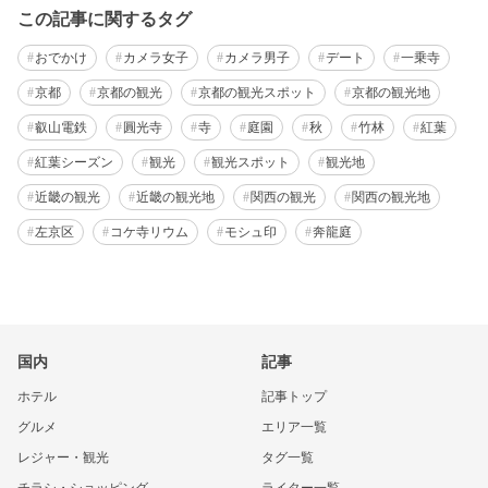
この記事に関するタグ
おでかけ
カメラ女子
カメラ男子
デート
一乗寺
京都
京都の観光
京都の観光スポット
京都の観光地
叡山電鉄
圓光寺
寺
庭園
秋
竹林
紅葉
紅葉シーズン
観光
観光スポット
観光地
近畿の観光
近畿の観光地
関西の観光
関西の観光地
左京区
コケ寺リウム
モシュ印
奔龍庭
国内
記事
ホテル
記事トップ
グルメ
エリア一覧
レジャー・観光
タグ一覧
チラシ・ショッピング
ライター一覧