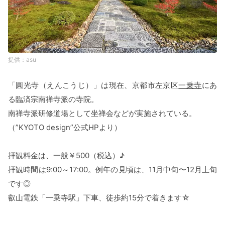
asu
「圓光寺（えんこうじ）」は現在、京都市左京区
一乗寺
にあ
る臨済宗南禅寺派の寺院。
南禅寺派研修道場として坐禅会などが実施されている。
（”KYOTO design”公式HPより）
拝観料金は、一般￥500（税込）♪
拝観時間は9:00～17:00。例年の見頃は、11月中旬〜12月上旬
です◎
叡山電鉄「一乗寺駅」下車、徒歩約15分で着きます☆