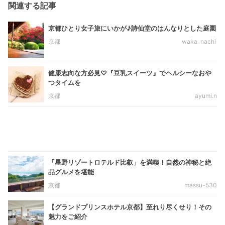
関連する記事
京都ひとり女子旅にいかが♪詩仙堂のはんなりとした庭園
京都
waka_nachi
健康志向な方必見♡『豆乳スイーツ』でヘルシーなおや
つタイムを
京都
ayumi.n
「星野リゾートロテルド比叡」を満喫！自然の神秘と絶
品グルメを堪能
京都
massu-530
【グランドプリンスホテル京都】至れり尽くせり！その
魅力をご紹介