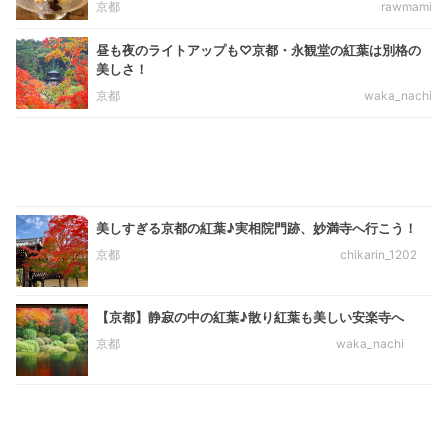
京都
rawmami
昼も夜のライトアップも♡京都・永観堂の紅葉は別格の
美しさ！
京都
waka_nachi
美しすぎる京都の紅葉♪実相院門跡、妙満寺へ行こう！
京都
chikarin_1202
【京都】静寂の中の紅葉♪散り紅葉も美しい安楽寺へ
京都
waka_nachi