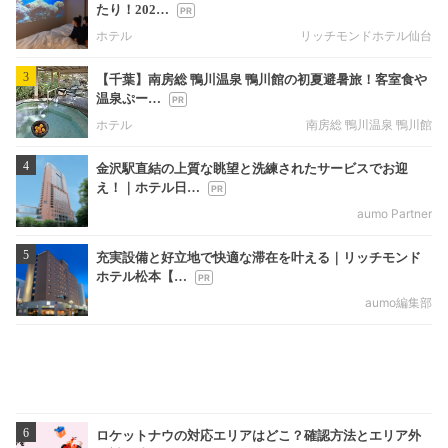
たり！202…
ホテル
リッチモンドホテル仙台
3
【千葉】南房総 鴨川温泉 鴨川館の初夏避暑旅！客室食や
温泉ぷー…
ホテル
南房総 鴨川温泉 鴨川館
4
金沢駅直結の上質な眺望と洗練されたサービスでお迎
え！｜ホテル日…
aumo Partner
5
充実設備と好立地で快適な滞在を叶える｜リッチモンド
ホテル松本【…
aumo編集部
6
ロケットナウの対応エリアはどこ？確認方法とエリア外