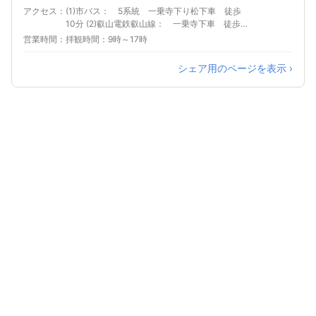
アクセス
(1)市バス： 5系統 一乗寺下り松下車 徒歩
10分 (2)叡山電鉄叡山線： 一乗寺下車 徒歩
15分
営業時間
拝観時間：9時～17時
シェア用のページを表示 ›