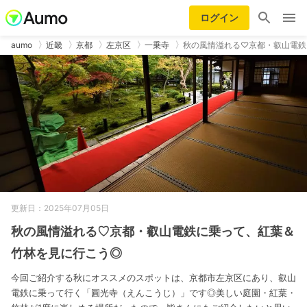
ログイン
aumo
近畿
京都
左京区
一乗寺
秋の風情溢れる♡京都・叡山電鉄
更新日：2025年07月05日
秋の風情溢れる♡京都・叡山電鉄に乗って、紅葉＆
竹林を見に行こう◎
今回ご紹介する秋にオススメのスポットは、京都市左京区にあり、叡山
電鉄に乗って行く「圓光寺（えんこうじ）」です◎美しい庭園・紅葉・