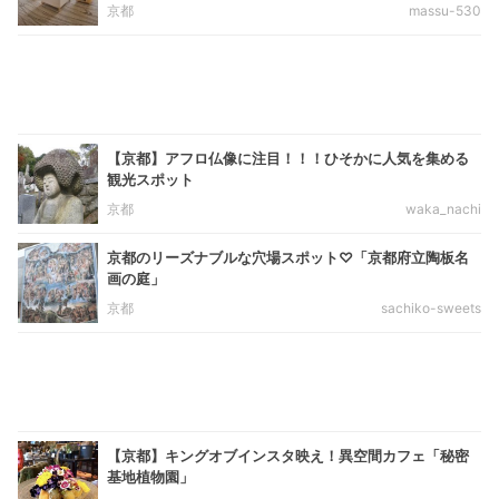
京都
massu-530
【京都】アフロ仏像に注目！！！ひそかに人気を集める
観光スポット
京都
waka_nachi
京都のリーズナブルな穴場スポット♡「京都府立陶板名
画の庭」
京都
sachiko-sweets
【京都】キングオブインスタ映え！異空間カフェ「秘密
基地植物園」