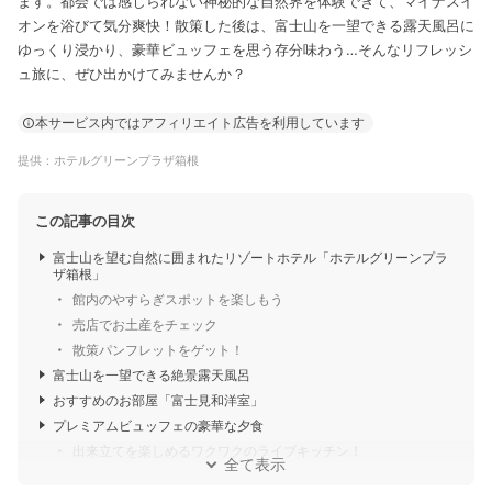
ます。都会では感じられない神秘的な自然界を体験できて、マイナスイ
オンを浴びて気分爽快！散策した後は、富士山を一望できる露天風呂に
ゆっくり浸かり、豪華ビュッフェを思う存分味わう…そんなリフレッシ
ュ旅に、ぜひ出かけてみませんか？
本サービス内ではアフィリエイト広告を利用しています
提供：ホテルグリーンプラザ箱根
この記事の目次
富士山を望む自然に囲まれたリゾートホテル「ホテルグリーンプラ
ザ箱根」
館内のやすらぎスポットを楽しもう
売店でお土産をチェック
散策パンフレットをゲット！
富士山を一望できる絶景露天風呂
おすすめのお部屋「富士見和洋室」
プレミアムビュッフェの豪華な夕食
出来立てを楽しめるワクワクのライブキッチン！
全て表示