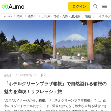
ログイン
aumo
関東
神奈川
小田原・箱根・真鶴・湯河原
箱根
『ホテルグ
更新日：2026年07月06日
『ホテルグリーンプラザ箱根』で自然溢れる箱根の
魅力を満喫！リフレッシュ旅
“温泉”のイメージが強い箱根。『ホテルグリーンプラザ箱根』では、山
中のリゾートホテルだからこそ、温泉だけでなく雄大な自然も堪能でき