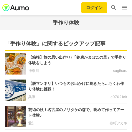
ログイン
手作り体験
「手作り体験」に関するピックアップ記事
【箱根】旅の思い出作り♪「鈴廣かまぼこの里」で手作り
体験をしよう
神奈川
sugiharu
【脱マンネリ】いつものお出かけに飽きたら…ちくわ作
り体験に挑戦！
兵庫
c07021ak
芸術の秋！名古屋のノリタケの森で、眺めて作ってアー
ト体験♪
愛知
巻町アカネ