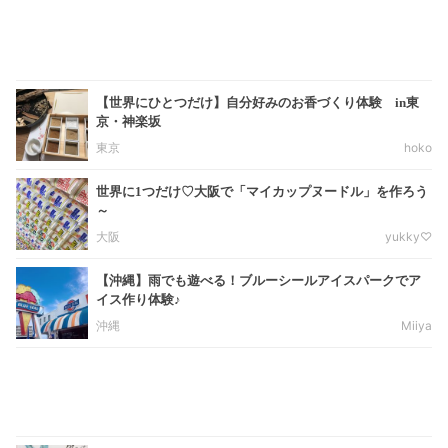
【世界にひとつだけ】自分好みのお香づくり体験 in東
京・神楽坂
東京
hoko
世界に1つだけ♡大阪で「マイカップヌードル」を作ろう
～
大阪
yukky♡
【沖縄】雨でも遊べる！ブルーシールアイスパークでア
イス作り体験♪
沖縄
Miiya