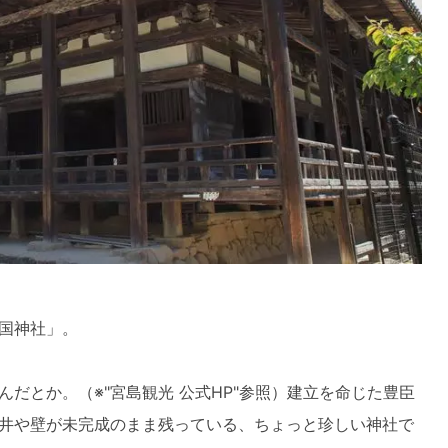
国神社」。
だとか。（※"宮島観光 公式HP"参照）建立を命じた豊臣
井や壁が未完成のまま残っている、ちょっと珍しい神社で