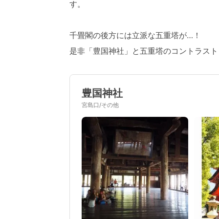
す。
千畳閣の後方には立派な五重塔が…！
是非「豊国神社」と五重塔のコントラスト
豊国神社
宮島口/その他