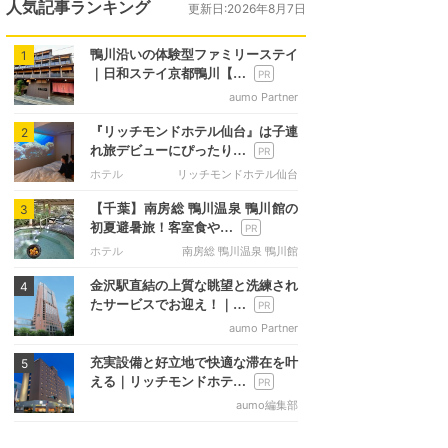
人気記事ランキング
更新日:2026年8月7日
鴨川沿いの体験型ファミリーステイ
1
｜日和ステイ京都鴨川【…
aumo Partner
『リッチモンドホテル仙台』は子連
2
れ旅デビューにぴったり…
ホテル
リッチモンドホテル仙台
【千葉】南房総 鴨川温泉 鴨川館の
3
初夏避暑旅！客室食や…
ホテル
南房総 鴨川温泉 鴨川館
金沢駅直結の上質な眺望と洗練され
4
たサービスでお迎え！｜…
aumo Partner
充実設備と好立地で快適な滞在を叶
5
える｜リッチモンドホテ…
aumo編集部