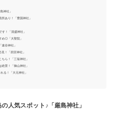
厳島神社」
い箇所あり！「豊国神社」
」
社です！「清盛神社」
すすめ◎「大聖院」
「速谷神社」
は必見！「四宮神社」
らこちら！「三翁神社」
色は絶景！「御山神社」
られる！「大元神社」
宮島の人気スポット♪「厳島神社」