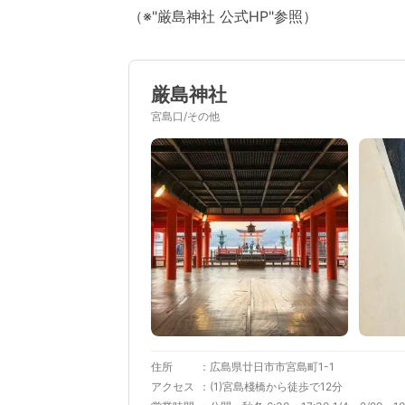
（※"厳島神社 公式HP"参照）
厳島神社
宮島口/その他
住所
広島県廿日市市宮島町1-1
アクセス
(1)宮島棧橋から徒歩で12分