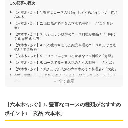
この記事の目次
【六本木×ふぐ】1. 豊富なコースの種類がおすすめポイント♪「玄品
六本木」
【六本木×ふぐ】2. 山口県の料理を六本木で堪能！「だぶる 西麻
布」
【六本木×ふぐ】3. ミシュラン獲得のコース料理が絶品！「臼杵ふ
ぐ 山田屋 西麻布」
【六本木×ふぐ】4. 旬の食材を使った絶品料理のコースをふぐと堪
能♪「旬菜魚 藍」
【六本木×ふぐ】5. トリュフ塩と食べる豪華なフグ料理♪「海里」
【六本木×ふぐ】6. コースで食べる人気のふぐの刺身！「ふぐ武」
【六本木×ふぐ】7. 焼きふぐが人気の六本木のふぐ料理店♪「大友」
今夜は美味しいふぐ料理を求めて六本木へ♡ワンランク上のひとと
きを
全て表示
【六本木×ふぐ】1. 豊富なコースの種類がおすすめ
ポイント♪「玄品 六本木」