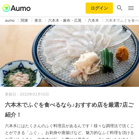
ログイン
aumo
関東
東京
六本木・麻布・広尾
六本木
六本木でふぐを食べ
更新日：2022年02月10日
六本木でふぐを食べるなら♪おすすめ店を厳選7店ご
紹介！
六本木にはたくさんのふぐ料理店があるんです！様々な調理法で頂くこ
とができる「ふぐ」。お刺身や唐揚げなど、魅力的なふぐ料理を頂ける