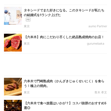
タキシードでまた好きになる。このタキシードが私たち
の結婚式を1ランク上げた
東京
aumo Partner
【六本木】肉にこだわり尽くした絶品熟成焼肉のお店！
東京
gurumebaka
六本木で門崎熟成肉（かんざきじゅくせいにく）を食ら
う！極上の焼肉。
東京
青木 孝文
【六本木で食べ放題はいかが？】コスパ抜群のおすすめ5
選◎