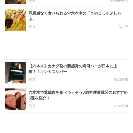
東京
mogunemo
罪悪感なく食べられる♡六本木の「きのこしゃぶしゃ
ぶ」
東京
Aya♡
【六本木】カナダ発の新感覚の寿司バーが日本に上
陸？！キンカスシバー
東京
関口未来
六本木で熟成肉を食べつくそう♪肉料理激戦区のおすすめ
5選を紹介！
東京
gabo724