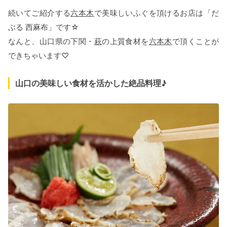
続いてご紹介する
六本木
で美味しいふぐを頂けるお店は「だ
ぶる 西麻布」です☆
なんと、山口県の下関・
萩
の上質食材を
六本木
で頂くことが
できちゃいます♡
山口の美味しい食材を活かした絶品料理♪