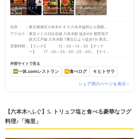
一休.comレストラ
一休.comレストラ
一休.comレストラ
ン
ン
ン
住所
東京都港区六本木4-4-3 六本木協和ビル西館 １Ｆ
アクセス
東京メトロ日比谷線 六本木駅 徒歩4分 都営地下
鉄大江戸線 六本木駅 7番出口より徒歩1分 東京
メトロ千代田線 乃木坂駅 徒歩9分
営業時間
【ランチ】 12：00～14：30 【ディナ
ー】 17：00～23：00（22：00） 【テイ
クアウト】11：45～12:45／16:00～21:30（当
日のご注文は17：00まで）
外部サイトで見る
一休.comレストラン
食べログ
ヒトサラ
シェア用のページを表示 ›
【六本木×ふぐ】5. トリュフ塩と食べる豪華なフグ
料理♪「海里」