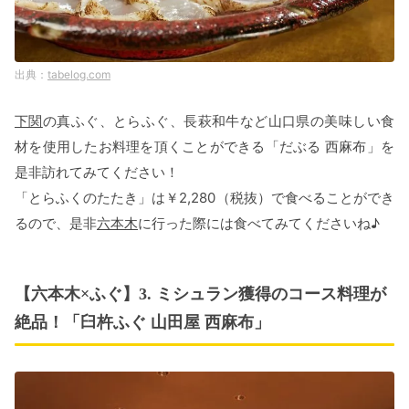
tabelog.com
下関
の真ふぐ、とらふぐ、長萩和牛など山口県の美味しい食
材を使用したお料理を頂くことができる「だぶる 西麻布」を
是非訪れてみてください！
「とらふくのたたき」は￥2,280（税抜）で食べることができ
るので、是非
六本木
に行った際には食べてみてくださいね♪
【六本木×ふぐ】3. ミシュラン獲得のコース料理が
絶品！「臼杵ふぐ 山田屋 西麻布」