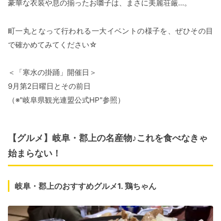
豪華な衣装や息の揃ったお囃子は、まさに美麗荘厳…。
町一丸となって行われる一大イベントの様子を、ぜひその目
で確かめてみてください☆
＜「寒水の掛踊」開催日＞
9月第2日曜日とその前日
（※"岐阜県観光連盟公式HP"参照）
【グルメ】岐阜・郡上の名産物♪これを食べなきゃ
始まらない！
岐阜・郡上のおすすめグルメ1. 鶏ちゃん