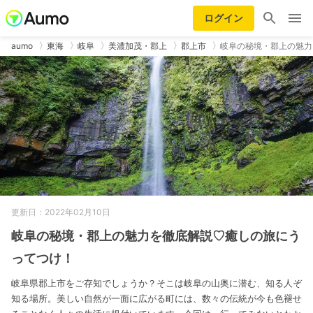
ログイン
aumo
東海
岐阜
美濃加茂・郡上
郡上市
岐阜の秘境・郡上の魅力
更新日：2022年02月10日
岐阜の秘境・郡上の魅力を徹底解説♡癒しの旅にう
ってつけ！
岐阜県郡上市をご存知でしょうか？そこは岐阜の山奥に潜む、知る人ぞ
知る場所。美しい自然が一面に広がる町には、数々の伝統が今も色褪せ