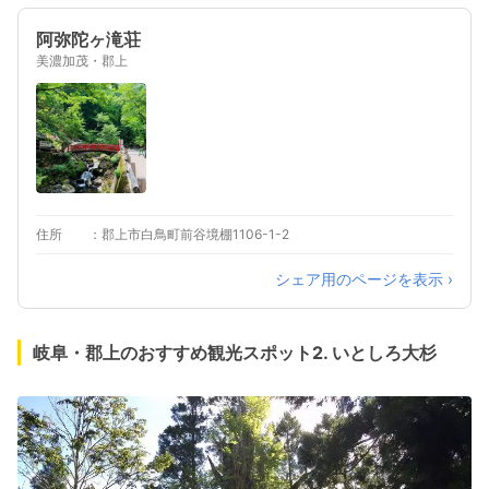
阿弥陀ヶ滝荘
美濃加茂・郡上
住所
郡上市白鳥町前谷境棚1106-1-2
シェア用のページを表示 ›
岐阜・郡上のおすすめ観光スポット2. いとしろ大杉