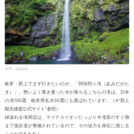
pixta.jp
岐阜・郡上でまず行きたいのが、「阿弥陀ヶ滝（あみだがた
き）」。勢いよく透き通った水が落ちるこちらの滝は、日本
の滝100選、岐阜県名水50選にも選ばれています。（※"郡上
観光連盟公式サイト"参照）
緑溢れる滝周辺は、マイナスイオンたっぷり☆滝壺のすぐ側
まで遊歩道が整備されているので、その迫力を身近に感じる
ことができます！