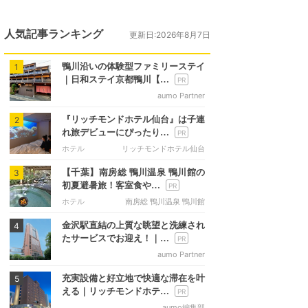
人気記事ランキング
更新日:2026年8月7日
鴨川沿いの体験型ファミリーステイ
1
｜日和ステイ京都鴨川【…
aumo Partner
『リッチモンドホテル仙台』は子連
2
れ旅デビューにぴったり…
ホテル
リッチモンドホテル仙台
【千葉】南房総 鴨川温泉 鴨川館の
3
初夏避暑旅！客室食や…
ホテル
南房総 鴨川温泉 鴨川館
金沢駅直結の上質な眺望と洗練され
4
たサービスでお迎え！｜…
aumo Partner
充実設備と好立地で快適な滞在を叶
5
える｜リッチモンドホテ…
aumo編集部