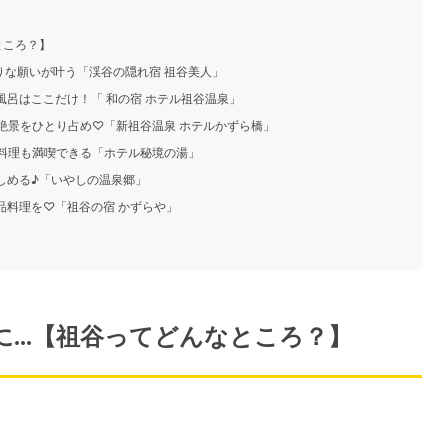
ところ？】
りな願いが叶う「渓谷の隠れ宿 祖谷美人」
風呂はここだけ！「 和の宿 ホテル祖谷温泉」
ら絶景をひとり占め♡「新祖谷温泉 ホテルかずら橋」
土料理も満喫できる「ホテル秘境の湯」
楽しめる♪「いやしの温泉郷」
品料理を♡「祖谷の宿 かずらや」
...【祖谷ってどんなところ？】