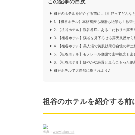
この記事の目次
祖谷のホテルを紹介する前に...【祖谷ってどんな
1. 【祖谷ホテル】本格蕎麦も秘湯も絶景も！欲張
2. 【祖谷ホテル】渓谷谷底にあるこだわりの露天
3. 【祖谷ホテル】渓谷を見下ろせる露天風呂か
4. 【祖谷ホテル】美人湯で美肌効果◎自慢の郷
5. 【祖谷ホテル】モノレール併設で山中観光も
6. 【祖谷ホテル】鮮やかな絶景と真心こもった絶
祖谷ホテルで大自然に癒されよう♪
祖谷のホテルを紹介する前に
www.jalan.net