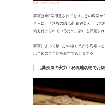
www.ikyu.com
客室は全9室用意されており、どの客室か
さらに、「渓谷の隠れ宿 祖谷美人」は大
備え付けられているため、誰にも邪魔され
客室によって檜（ひのき）風呂や陶器（と
は早めのご予約をおすすめします♡
元蕎麦屋の実力！秘境地名物でお腹