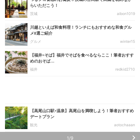
らいただこう！
茨城
aibon1019
川越といえば和食料理！ランチにもおすすめな和食グル
メ8選ご紹介
グルメ
winter15
【福井×そば】福井でそばを食べるならここ！筆者おすす
めのおそば…
福井
redkid2710
【高尾山口駅×温泉】高尾山を満喫しよう！筆者おすすめ
デートプラン
観光
aotochaaan
1/9