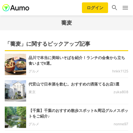
ログイン
蕎麦
「蕎麦」に関するピックアップ記事
品川で本当に美味いそばを紹介！ランチの会食から立ち
食いまで8選。
グルメ
hnkk1125
代官山で日本酒を飲む。おすすめの洒落てるお店5選
東京
zuka808
【千葉】千葉のおすすめ散歩スポット&周辺グルメスポッ
トをご紹介♪
グルメ
nonne97