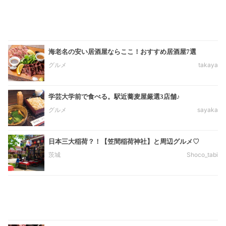
海老名の安い居酒屋ならここ！おすすめ居酒屋7選
グルメ
takaya
学芸大学前で食べる。駅近蕎麦屋厳選3店舗♪
グルメ
sayaka
日本三大稲荷？！【笠間稲荷神社】と周辺グルメ♡
茨城
Shoco_tabi