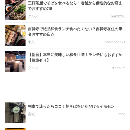
三軒茶屋でそばを食べるなら！老舗から個性的なお店ま
でおすすめ7選
グルメ
nak9238
吉祥寺で絶品和食ランチ食べたくない？吉祥寺在住の筆
者おすすめ店☆
東京
oseraboch21
【新宿】本当に美味しい和食11選！ランチにもおすすめ
【個室有り】
グルメ
diana_m
朝食で迷ったらココ！朝そばをいただけるイモセン
宮城
meg