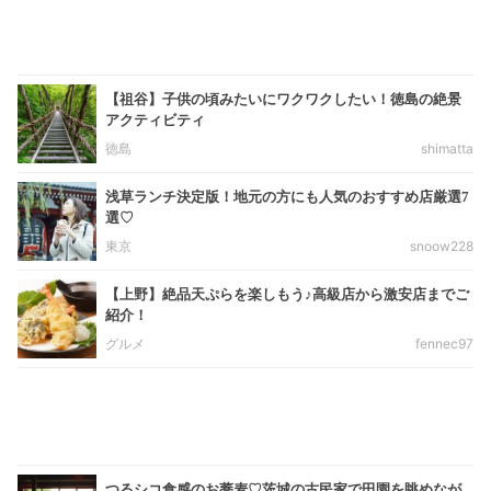
【祖谷】子供の頃みたいにワクワクしたい！徳島の絶景
アクティビティ
徳島
shimatta
浅草ランチ決定版！地元の方にも人気のおすすめ店厳選7
選♡
東京
snoow228
【上野】絶品天ぷらを楽しもう♪高級店から激安店までご
紹介！
グルメ
fennec97
つるシコ食感のお蕎麦♡茨城の古民家で田園を眺めなが