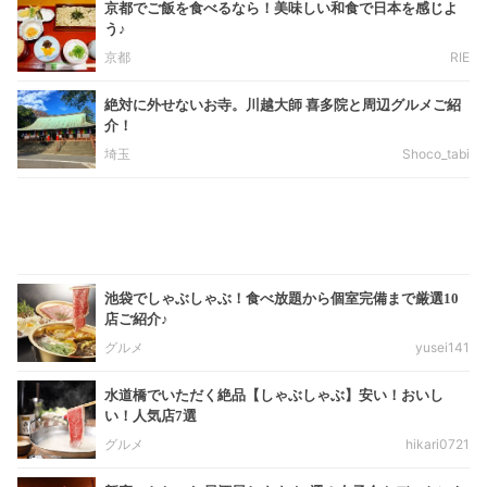
京都でご飯を食べるなら！美味しい和食で日本を感じよ
う♪
京都
RIE
絶対に外せないお寺。川越大師 喜多院と周辺グルメご紹
介！
埼玉
Shoco_tabi
池袋でしゃぶしゃぶ！食べ放題から個室完備まで厳選10
店ご紹介♪
グルメ
yusei141
水道橋でいただく絶品【しゃぶしゃぶ】安い！おいし
い！人気店7選
グルメ
hikari0721