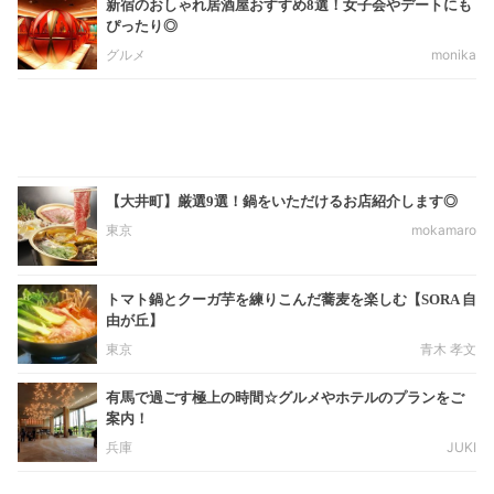
新宿のおしゃれ居酒屋おすすめ8選！女子会やデートにも
ぴったり◎
グルメ
monika
【大井町】厳選9選！鍋をいただけるお店紹介します◎
東京
mokamaro
トマト鍋とクーガ芋を練りこんだ蕎麦を楽しむ【SORA 自
由が丘】
東京
青木 孝文
有馬で過ごす極上の時間☆グルメやホテルのプランをご
案内！
兵庫
JUKI