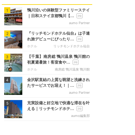
鴨川沿いの体験型ファミリーステイ
1
｜日和ステイ京都鴨川【…
aumo Partner
『リッチモンドホテル仙台』は子連
2
れ旅デビューにぴったり…
ホテル
リッチモンドホテル仙台
【千葉】南房総 鴨川温泉 鴨川館の
3
初夏避暑旅！客室食や…
ホテル
南房総 鴨川温泉 鴨川館
金沢駅直結の上質な眺望と洗練され
4
たサービスでお迎え！｜…
aumo Partner
充実設備と好立地で快適な滞在を叶
5
える｜リッチモンドホテ…
aumo編集部