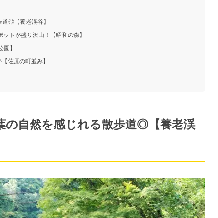
歩道◎【養老渓谷】
スポットが盛り沢山！【昭和の森】
公園】
♪【佐原の町並み】
千葉の自然を感じれる散歩道◎【養老渓