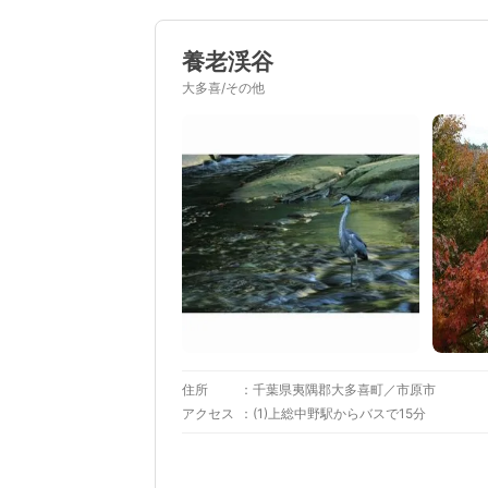
養老渓谷
大多喜/その他
住所
千葉県夷隅郡大多喜町／市原市
アクセス
(1)上総中野駅からバスで15分