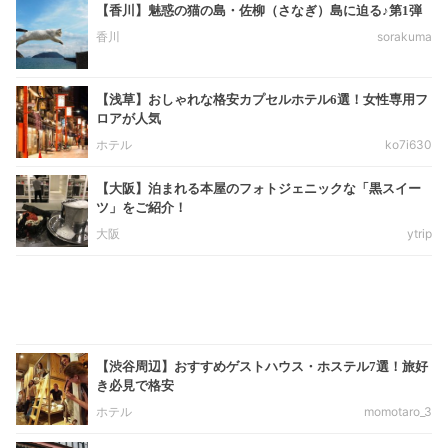
【香川】魅惑の猫の島・佐柳（さなぎ）島に迫る♪第1弾
香川
sorakuma
【浅草】おしゃれな格安カプセルホテル6選！女性専用フ
ロアが人気
ホテル
ko7i630
【大阪】泊まれる本屋のフォトジェニックな「黒スイー
ツ」をご紹介！
大阪
ytrip
【渋谷周辺】おすすめゲストハウス・ホステル7選！旅好
き必見で格安
ホテル
momotaro_3