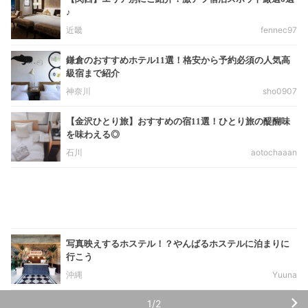
♪
近畿
fennec97
鎌倉のおすすめホテル11選！格安から予約必須の人気高
級宿まで紹介
神奈川
sho0907
【金沢ひとり旅】おすすめの宿11選！ひとり旅の醍醐味
を味わえる◎
石川
aotochaaan
写真映えするホステル！？やんばるホステルに泊まりに
行こう
沖縄
Yuuna
1/2