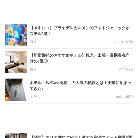
【メキシコ】プラヤデルカルメンのフォトジェニックホ
ステル3選！
海外
yuko_tblife
【新宿御苑のおすすめホテル】観光・出張・長期滞在向
けの7選◎
東京
mhp120
ホテル「WeBase高松」の人気の秘訣とは！実際に泊まっ
てきた♪
ホテル
potato521
【関西】エリア別にご紹介！激アツ宿泊スポット厳選6選