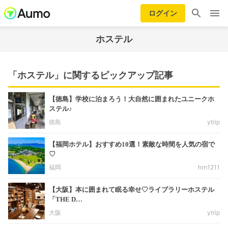
ログイン
ホステル
「ホステル」に関するピックアップ記事
【徳島】学校に泊まろう！大自然に囲まれたユニークホ
ステル♪
徳島
ytrip
【福岡ホテル】おすすめ10選！素敵な時間を人気の宿で
♡
福岡
hrn1211
【大阪】本に囲まれて眠る幸せ♡ライブラリーホステル
「THE D…
大阪
ytrip