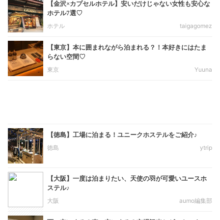
【金沢×カプセルホテル】安いだけじゃない女性も安心な
ホテル7選♡
ホテル
taigagomez
【東京】本に囲まれながら泊まれる？！本好きにはたま
らない空間♡
東京
Yuuna
【徳島】工場に泊まる！ユニークホステルをご紹介♪
徳島
ytrip
【大阪】一度は泊まりたい、天使の羽が可愛いユースホ
ステル♪
大阪
aumo編集部