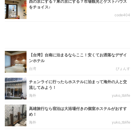
西の京にする？東の京にする？市場観光とゲストハウス
をチョイス♪
code404
【台湾】台南に泊まるならここ！安くてお洒落なデザイ
ンホテル
台湾
ぴょんす
チェンライに行ったらホステルに泊まって海外の人と交
流してみよう！
海外
yuko_tblife
高雄旅行なら宿泊は大浴場付きの個室ホステルがおすす
め！
海外
yuko_tblife