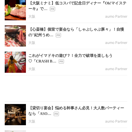
【大阪ミナミ】低コスパで記念日ディナー『Oh!マイステ
ーキ』で…
大阪
aumo Partner
【心斎橋】個室で宴会なら「しゃぶしゃぶ豚々」！自慢
の"紀州うめ…
大阪
aumo Partner
これがイマドキの遊び？！全力で破壊を楽しもう
♡「CRASH B…
大阪
aumo Partner
【貸切り宴会】悩める幹事さん必見！大人数パーティー
なら「ASO…
大阪
aumo Partner