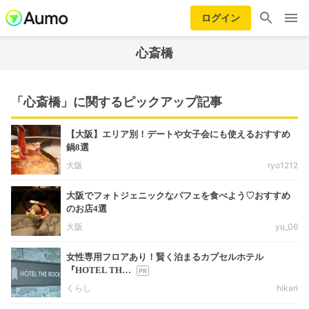
ログイン
心斎橋
「心斎橋」に関するピックアップ記事
【大阪】エリア別！デートや女子会にも使えるおすすめ
鍋8選
大阪
ryo1212
大阪でフォトジェニックなパフェを食べよう♡おすすめ
のお店4選
大阪
yu_06
女性専用フロアあり！賢く泊まるカプセルホテル
『HOTEL TH…
くらし
hikari