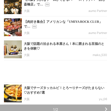
斎橋店」で…
大阪
aumo Partner
【肉好き集合】アメリカンな「UMIYA ROCK CLUB」
で…
大阪
aumo Partner
大阪で話題の泊まれる本屋さん！本に囲まれる至福のと
きを体験♡
大阪
mako_530
大阪でチーズタッカルビ！とろ〜りチーズがたまらない
♡おすすめ7選
大阪
yu_06
1/2