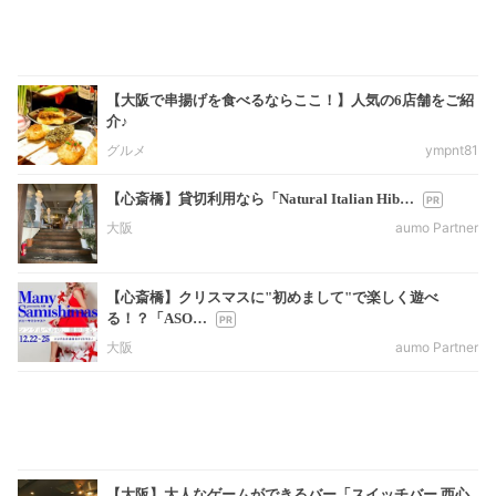
【大阪で串揚げを食べるならここ！】人気の6店舗をご紹
介♪
グルメ
ympnt81
【心斎橋】貸切利用なら「Natural Italian Hib…
大阪
aumo Partner
【心斎橋】クリスマスに"初めまして"で楽しく遊べ
る！？「ASO…
大阪
aumo Partner
【大阪】大人なゲームができるバー「スイッチバー 西心