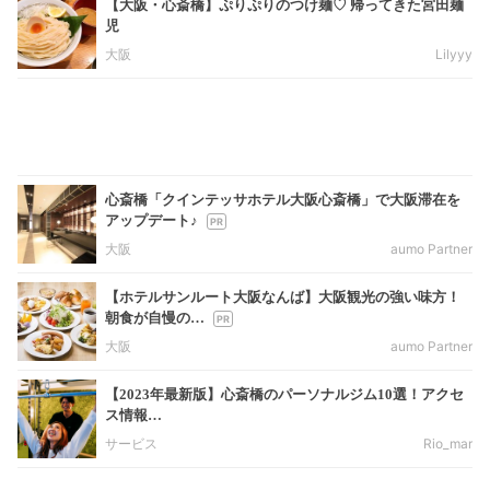
【大阪・心斎橋】ぷりぷりのつけ麺♡ 帰ってきた宮田麺
児
大阪
Lilyyy
心斎橋「クインテッサホテル大阪心斎橋」で大阪滞在を
アップデート♪
大阪
aumo Partner
【ホテルサンルート大阪なんば】大阪観光の強い味方！
朝食が自慢の…
大阪
aumo Partner
【2023年最新版】心斎橋のパーソナルジム10選！アクセ
ス情報…
サービス
Rio_mar