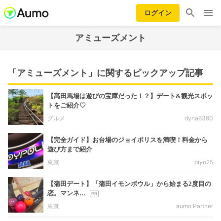
ログイン
アミューズメント
「アミューズメント」に関するピックアップ記事
【高田馬場は遊びの宝庫だった！？】デート&観光スポッ
トをご紹介♡
グルメ
dyna6390
【完全ガイド】お台場のジョイポリスを満喫！料金から
遊び方まで紹介
東京
piyo25
【蒲田デート】「蒲田イモンボウル」から始まる2度目の
恋。マンネ…
東京
aumo Partner