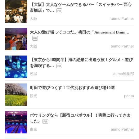
【大阪】大人なゲームができるバー「スイッチバー 西心
斎橋店」で…
大阪
aumo Partner
大人の遊び場ってココだ。梅田の「Amusement Dinin…
大阪
aumo Partner
【東京から1時間半】海の絶景に出逢う旅！グルメ・遊び
を満喫する…
茨城
aumo編集部
町田で遊びつくす！世代別おすすめ遊び場10選
観光
ponta
ボウリングなら【新宿コパボウル】！実際に行ってきま
した♪
東京
aumo Partner