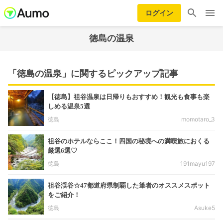
ログイン
徳島の温泉
「徳島の温泉」に関するピックアップ記事
【徳島】祖谷温泉は日帰りもおすすめ！観光も食事も楽
しめる温泉5選
徳島
momotaro_3
祖谷のホテルならここ！四国の秘境への満喫旅におくる
厳選6選♡
徳島
191mayu197
祖谷渓谷☆47都道府県制覇した筆者のオススメスポット
をご紹介！
徳島
Asuke5