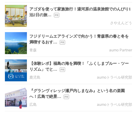
アゴダを使って家族旅行！湯河原の温泉旅館でのんびり1
泊2日の旅…
さやえんどう
フジドリームエアラインズで向かう！青森県の春と冬を
満喫するおす…
青森
aumo Partner
【体験レポ】福島の海を満喫！「ふくしまブルー・ツー
リズム」でと…
鹿児島
aumoトラベル研究部
『グランヴィレッジ瀬戸内しまなみ』という名の楽園
へ！広島で絶景…
広島
aumoトラベル研究部