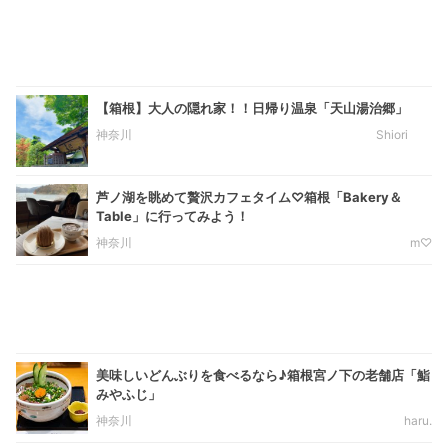
【箱根】大人の隠れ家！！日帰り温泉「天山湯治郷」
神奈川
Shiori
芦ノ湖を眺めて贅沢カフェタイム♡箱根「Bakery＆
Table」に行ってみよう！
神奈川
m♡
美味しいどんぶりを食べるなら♪箱根宮ノ下の老舗店「鮨
みやふじ」
神奈川
haru.