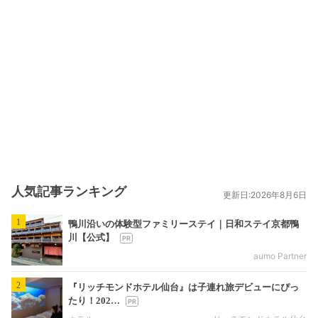
人気記事ランキング
更新日:2026年8月6日
1
鴨川沿いの体験型ファミリーステイ｜日和ステイ京都鴨
川【公式】
aumo Partner
2
『リッチモンドホテル仙台』は子連れ旅デビューにぴっ
たり！202…