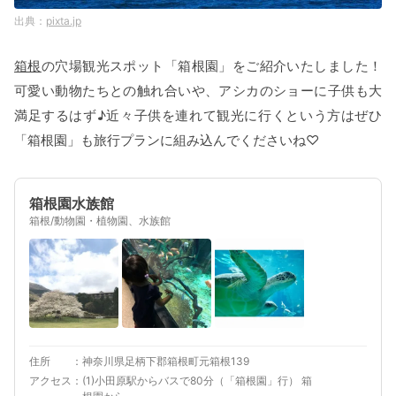
pixta.jp
箱根
の穴場観光スポット「箱根園」をご紹介いたしました！
可愛い動物たちとの触れ合いや、アシカのショーに子供も大
満足するはず♪近々子供を連れて観光に行くという方はぜひ
「箱根園」も旅行プランに組み込んでくださいね♡
箱根園水族館
箱根/動物園・植物園、水族館
住所
神奈川県足柄下郡箱根町元箱根139
アクセス
(1)小田原駅からバスで80分（「箱根園」行） 箱