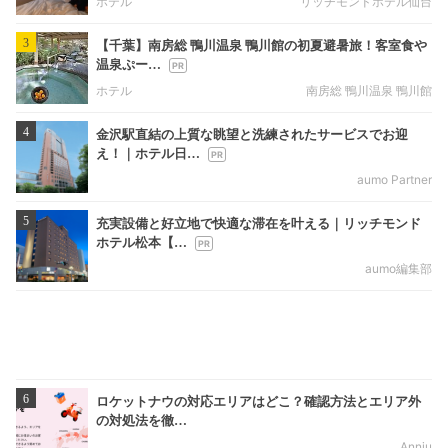
ホテル
リッチモンドホテル仙台
3
【千葉】南房総 鴨川温泉 鴨川館の初夏避暑旅！客室食や
温泉ぷー…
ホテル
南房総 鴨川温泉 鴨川館
4
金沢駅直結の上質な眺望と洗練されたサービスでお迎
え！｜ホテル日…
aumo Partner
5
充実設備と好立地で快適な滞在を叶える｜リッチモンド
ホテル松本【…
aumo編集部
6
ロケットナウの対応エリアはどこ？確認方法とエリア外
の対処法を徹…
Annju