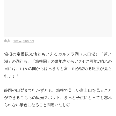
www.jalan.net
箱根
の定番観光地ともいえるカルデラ湖（火口湖）「芦ノ
湖」の湖岸も、「箱根園」の敷地内からアクセス可能♪晴れの
日には、山々の間からはっきりと富士山が望める絶景が見ら
れます！
静岡
や山梨まで行かずとも、
箱根
で美しい富士山を見ること
ができるこちらの観光スポット。きっと子供にとっても忘れ
られない景色になること間違いなし◎