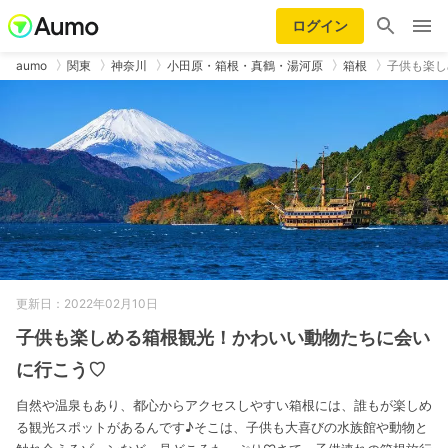
ログイン
aumo
関東
神奈川
小田原・箱根・真鶴・湯河原
箱根
子供も楽し
更新日：2022年02月10日
子供も楽しめる箱根観光！かわいい動物たちに会い
に行こう♡
自然や温泉もあり、都心からアクセスしやすい箱根には、誰もが楽しめ
る観光スポットがあるんです♪そこは、子供も大喜びの水族館や動物と