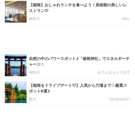
【箱根】おしゃれランチを食べよう！美術館の美しいレ
ストラン♡
神奈川
haru.
自然の中のパワースポット♪「箱根神社」でエネルギーチ
ャージ！
神奈川
おてんばカメラ女子
【箱根をドライブデート♡】人気から穴場まで！厳選ス
ポット6選♪
観光
shirokuma17