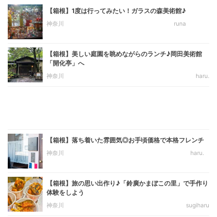
【箱根】1度は行ってみたい！ガラスの森美術館♪
神奈川
runa
【箱根】美しい庭園を眺めながらのランチ♪岡田美術館
「開化亭」へ
神奈川
haru.
【箱根】落ち着いた雰囲気◎お手頃価格で本格フレンチ
神奈川
haru.
【箱根】旅の思い出作り♪「鈴廣かまぼこの里」で手作り
体験をしよう
神奈川
sugiharu