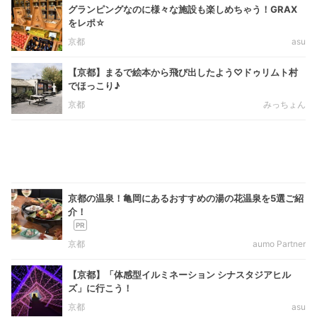
グランピングなのに様々な施設も楽しめちゃう！GRAX
をレポ☆
京都
asu
【京都】まるで絵本から飛び出したよう♡ドゥリムト村
でほっこり♪
京都
みっちょん
京都の温泉！亀岡にあるおすすめの湯の花温泉を5選ご紹
介！
京都
aumo Partner
【京都】「体感型イルミネーション シナスタジアヒル
ズ」に行こう！
京都
asu