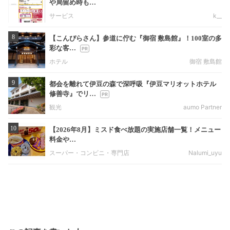
や局留め時も…
サービス
k__
8
【こんぴらさん】参道に佇む『御宿 敷島館』！100室の多
彩な客…
ホテル
御宿 敷島館
9
都会を離れて伊豆の森で深呼吸『伊豆マリオットホテル
修善寺』でリ…
観光
aumo Partner
10
【2026年8月】ミスド食べ放題の実施店舗一覧！メニュー
料金や…
スーパー・コンビニ・専門店
Nalumi_uyu