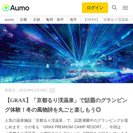
ログイン
aumo
近畿
京都
亀岡・南丹
南丹
【GRAX】「京都るり渓温泉
更新日：2023年03月16日
【GRAX】「京都るり渓温泉」で話題のグランピン
グ体験！冬の風物詩を丸ごと楽しもう◎
人気の温泉施設「京都るり渓温泉」で、話題沸騰中のグランピングが楽
しめます、その名も「GRAX PREMIUM CAMP RESORT」。今回は