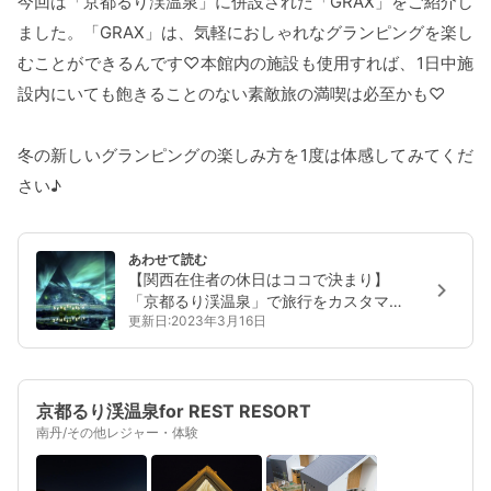
今回は「京都るり渓温泉」に併設された「GRAX」をご紹介し
ました。「GRAX」は、気軽におしゃれなグランピングを楽し
むことができるんです♡本館内の施設も使用すれば、1日中施
設内にいても飽きることのない素敵旅の満喫は必至かも♡
冬の新しいグランピングの楽しみ方を1度は体感してみてくだ
さい♪
あわせて読む
【関西在住者の休日はココで決まり】
「京都るり渓温泉」で旅行をカスタマイ
更新日:2023年3月16日
ズ☆
京都るり渓温泉for REST RESORT
南丹/その他レジャー・体験