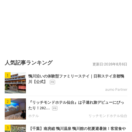
人気記事ランキング
更新日:2026年8月6日
1
鴨川沿いの体験型ファミリーステイ｜日和ステイ京都鴨
川【公式】
aumo Partner
2
『リッチモンドホテル仙台』は子連れ旅デビューにぴっ
たり！202…
ホテル
リッチモンドホテル仙台
3
【千葉】南房総 鴨川温泉 鴨川館の初夏避暑旅！客室食や