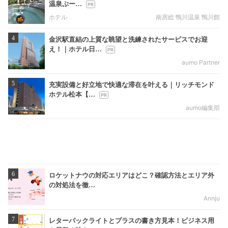
温泉ぷー…
ホテル
南房総 鴨川温泉 鴨川館
4
金沢駅直結の上質な眺望と洗練されたサービスでお迎
え！｜ホテル日…
aumo Partner
5
充実設備と好立地で快適な滞在を叶える｜リッチモンド
ホテル松本【…
aumo編集部
6
ロケットナウの対応エリアはどこ？確認方法とエリア外
の対処法を徹…
Annju
7
レターパックライトとプラスの書き方見本！ビジネス用