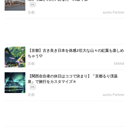
京都
aumo Partner
【京都】古き良き日本を体感♪壮大な山々の紅葉も楽しめ
ちゃう♡
京都
MANA
【関西在住者の休日はココで決まり】「京都るり渓温
泉」で旅行をカスタマイズ☆
京都
aumo Partner