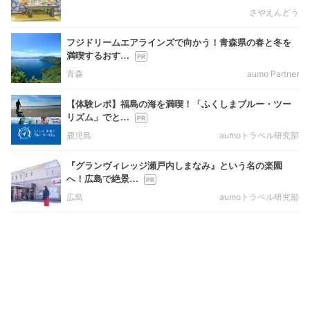
さやえんどう
フジドリームエアラインズで向かう！青森県の春と冬を
満喫するおす…
青森
aumo Partner
【体験レポ】福島の海を満喫！「ふくしまブルー・ツー
リズム」でと…
鹿児島
aumoトラベル研究部
『グランヴィレッジ瀬戸内しまなみ』という名の楽園
へ！広島で絶景…
広島
aumoトラベル研究部