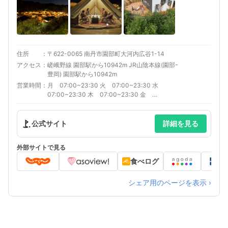
住所
〒622-0065 南丹市園部町大河内広谷1-14
アクセス
嵯峨野線 園部駅から10942m JR山陰本線(園部ｰ
豊岡) 園部駅から10942m
営業時間
月 07:00~23:30 火 07:00~23:30 水
07:00~23:30 木 07:00~23:30 金
07:00~23:30 土 07:00~23:30 日
07:00~23:30 各施設により営業時間は異なりま
すので、公式サイトをご確認ください。
公式サイト
詳細を見る
外部サイトで見る
食べログ
シェア用のページを表示 ›