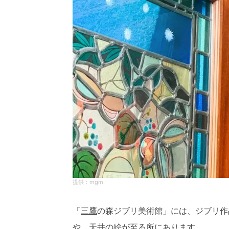
mgm
「
三鷹
の森ジブリ美術館」には、ジブリ作
や、天井の絵が至る所にあります。