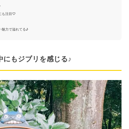
♪
にも注目♡
い魅力で溢れてる♪
中にもジブリを感じる♪