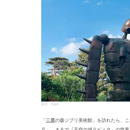
mgm
「
三鷹
の森ジブリ美術館」を訪れたら、こ
兵」。まるで『天空の城ラピュタ』の世界