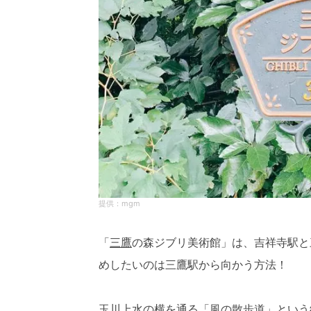
mgm
「
三鷹
の森ジブリ美術館」は、吉祥寺駅と
めしたいのは三鷹駅から向かう方法！
玉川上水の横を通る「風の散歩道」という