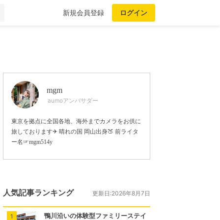
新規会員登録
ログイン
mgm
aumoアンバサダー
東京を拠点に全国各地、海外までカメラをお供に
旅しております✈︎ 晴れの国 岡山出身🍑 前ライタ
ー名☞mgm514y
人気記事ランキング
更新日:2026年8月7日
鴨川沿いの体験型ファミリーステイ
1