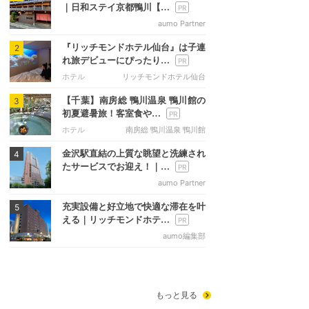
｜日和ステイ京都鴨川【…
aumo Partner
『リッチモンドホテル仙台』は子連
2
れ旅デビューにぴったり…
ホテル
リッチモンドホテル仙台
【千葉】南房総 鴨川温泉 鴨川館の
3
初夏避暑旅！客室食や…
ホテル
南房総 鴨川温泉 鴨川館
金沢駅直結の上質な眺望と洗練され
4
たサービスでお迎え！｜…
aumo Partner
充実設備と好立地で快適な滞在を叶
5
える｜リッチモンドホテ…
aumo編集部
もっと見る