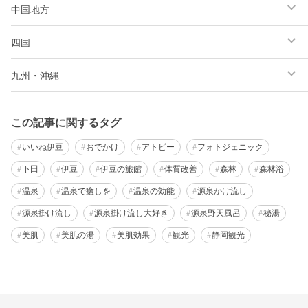
中国地方
四国
九州・沖縄
この記事に関するタグ
いいね伊豆
おでかけ
アトピー
フォトジェニック
下田
伊豆
伊豆の旅館
体質改善
森林
森林浴
温泉
温泉で癒しを
温泉の効能
源泉かけ流し
源泉掛け流し
源泉掛け流し大好き
源泉野天風呂
秘湯
美肌
美肌の湯
美肌効果
観光
静岡観光