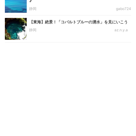
♪
静岡
gabo724
【東海】絶景！「コバルトブルーの湧水」を見にいこう
静岡
az.n.y.a