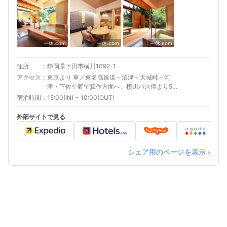
一休.com
一休.com
一休.com
住所
静岡県下田市横川1092-1
アクセス
東京より 車／東名高速道～沼津～天城峠～河
津・下佐ケ野で箕作方面へ、横川バス停より5分
車以外／ＪＲ特急踊子号で東京より2時間45
宿泊時間
15:00(IN) ~ 10:00(OUT)
分、下田駅より車25分 最寄り駅１ 伊豆急下田
外部サイトで見る
シェア用のページを表示 ›