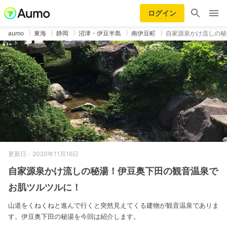
ログイン
aumo
東海
静岡
沼津・伊豆半島
南伊豆町
自家源泉かけ流しの秘
更新日：2020年11月16日
自家源泉かけ流しの秘湯！伊豆奥下田の観音温泉で
お肌ツルツルに！
山道をくねくねと進んで行くと突然見えてくる建物が観音温泉でありま
す。伊豆奥下田の秘湯を今回は紹介します。