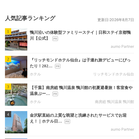
人気記事ランキング
更新日:2026年8月7日
1
鴨川沿いの体験型ファミリーステイ｜日和ステイ京都鴨
川【公式】
aumo Partner
2
『リッチモンドホテル仙台』は子連れ旅デビューにぴっ
たり！202…
ホテル
リッチモンドホテル仙台
3
【千葉】南房総 鴨川温泉 鴨川館の初夏避暑旅！客室食や
温泉ぷー…
ホテル
南房総 鴨川温泉 鴨川館
4
金沢駅直結の上質な眺望と洗練されたサービスでお迎
え！｜ホテル日…
aumo Partner