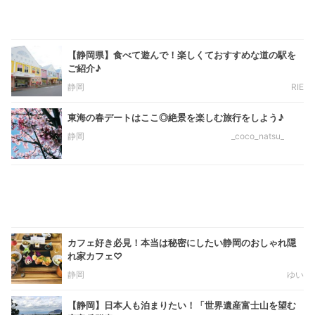
【静岡県】食べて遊んで！楽しくておすすめな道の駅を
ご紹介♪
静岡
RIE
東海の春デートはここ◎絶景を楽しむ旅行をしよう♪
静岡
_coco_natsu_
カフェ好き必見！本当は秘密にしたい静岡のおしゃれ隠
れ家カフェ♡
静岡
ゆい
【静岡】日本人も泊まりたい！「世界遺産富士山を望む