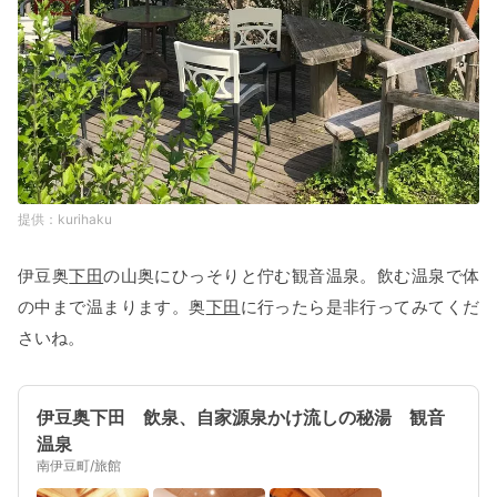
kurihaku
伊豆奥
下田
の山奥にひっそりと佇む観音温泉。飲む温泉で体
の中まで温まります。奥
下田
に行ったら是非行ってみてくだ
さいね。
伊豆奥下田 飲泉、自家源泉かけ流しの秘湯 観音
温泉
南伊豆町/旅館