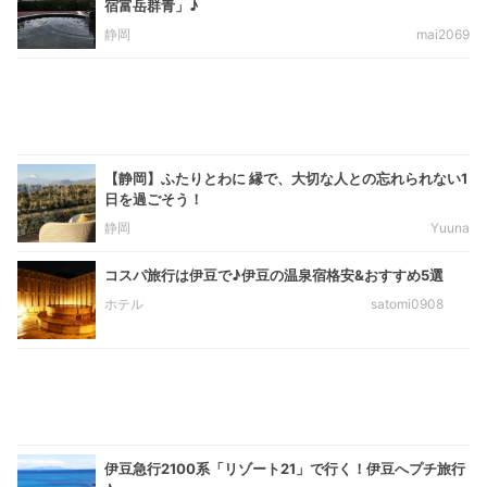
宿富岳群青」♪
静岡
mai2069
【静岡】ふたりとわに 縁で、大切な人との忘れられない1
日を過ごそう！
静岡
Yuuna
コスパ旅行は伊豆で♪伊豆の温泉宿格安&おすすめ5選
ホテル
satomi0908
伊豆急行2100系「リゾート21」で行く！伊豆へプチ旅行