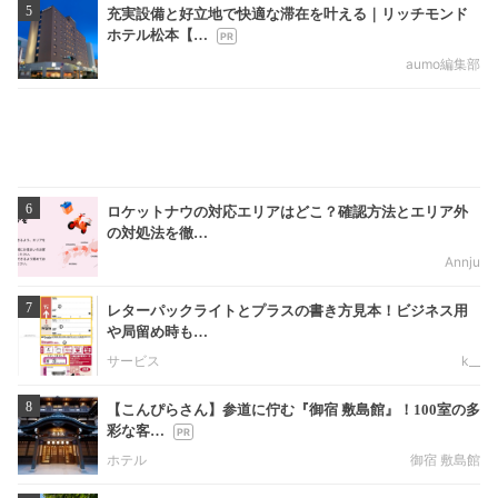
5
充実設備と好立地で快適な滞在を叶える｜リッチモンド
ホテル松本【…
aumo編集部
6
ロケットナウの対応エリアはどこ？確認方法とエリア外
の対処法を徹…
Annju
7
レターパックライトとプラスの書き方見本！ビジネス用
や局留め時も…
サービス
k__
8
【こんぴらさん】参道に佇む『御宿 敷島館』！100室の多
彩な客…
ホテル
御宿 敷島館