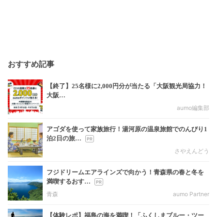
おすすめ記事
【終了】25名様に2,000円分が当たる「大阪観光局協力！
大阪…
aumo編集部
アゴダを使って家族旅行！湯河原の温泉旅館でのんびり1
泊2日の旅…
さやえんどう
フジドリームエアラインズで向かう！青森県の春と冬を
満喫するおす…
青森
aumo Partner
【体験レポ】福島の海を満喫！「ふくしまブルー・ツー