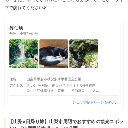
ブで訪れてください♪
昇仙峡
丹波・小菅/その他
住所
山梨県甲府市秩父多摩甲斐国立公園
アクセス
(1)JR「甲府駅」南口バスターミナル4番乗降
口、『昇仙峡行き』乗車、「昇仙峡口」 「天神
森」「グリーンライン」「滝上」いずれかのバ
ス停で下車 (2)中央自動車道「甲府昭和IC」から
シェア用のページを表示 ›
車で約３５分 (3)中央自動車道「双葉スマート
IC」から車で約３５分
【山梨×日帰り旅】山梨市周辺でおすすめの観光スポッ