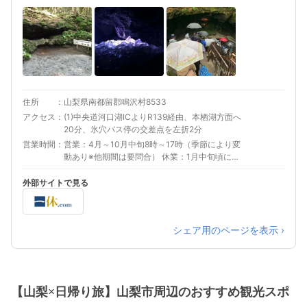
住所
山梨県南都留郡鳴沢村8533
アクセス
(1)中央道河口湖ICよりR139経由、本栖湖方面へ
20分、氷穴バス停の交差点を左折2分
営業時間
営業：4月～10月中旬8時～17時（季節により変
動あり※他期間は要問合） 休業：1月中旬頃に臨
時休あり その他：年中無休
外部サイトで見る
シェア用のページを表示 ›
【山梨×日帰り旅】山梨市周辺のおすすめ観光スポ