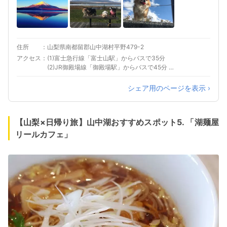
住所
山梨県南都留郡山中湖村平野479-2
アクセス
(1)富士急行線「富士山駅」からバスで35分
(2)JR御殿場線「御殿場駅」からバスで45分 森
の駅旭日丘からバスで5分 (3)東富士五湖道路
「山中湖IC」から車で15分
シェア用のページを表示 ›
【山梨×日帰り旅】山中湖おすすめスポット5. 「湖麺屋
リールカフェ」