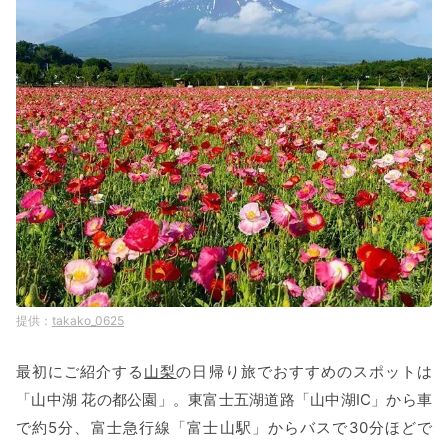
takako_0625
最初にご紹介する
山梨
の日帰り旅でおすすめのスポットは
「山中湖 花の都公園」。東富士五湖道路「山中湖IC」から車
で約5分、富士急行線「富士山駅」からバスで30分ほどで