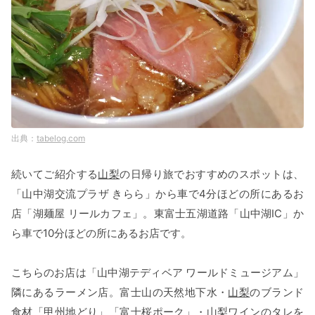
tabelog.com
続いてご紹介する
山梨
の日帰り旅でおすすめのスポットは、
「山中湖交流プラザ きらら」から車で4分ほどの所にあるお
店「湖麺屋 リールカフェ」。東富士五湖道路「山中湖IC」か
ら車で10分ほどの所にあるお店です。
こちらのお店は「山中湖テディベア ワールドミュージアム」
隣にあるラーメン店。富士山の天然地下水・
山梨
のブランド
食材「甲州地どり」「富士桜ポーク」・山梨ワインのタレを