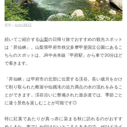
icchi.8823
続いてご紹介する
山梨
の日帰り旅でおすすめの観光スポット
は「昇仙峡」。山梨県甲府市秩父多摩甲斐国立公園にあるこ
ちらのスポットは、JR中央本線「甲府駅」から車で30分ほど
で着きます。
「昇仙峡」は甲府市の北部に位置する渓谷。長い歳月をかけ
て削り取られた断崖や仙娥滝の迫力満点の水の流れをみるこ
とができます。渓谷沿いに整備された遊歩道では、季節ごと
に違う景色を楽しむことが可能です◎
特に紅葉であたりが真っ赤に染まる秋に訪れるのがおすす
め！また、車でしか行けないところもあるので、ぜひドライ