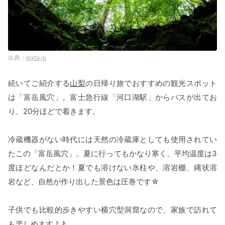
pixta.jp
続いてご紹介する
山梨
の日帰り旅でおすすめの観光スポット
は「富岳風穴」。富士急行線「河口湖駅」からバスが出てお
り、20分ほどで着きます。
冷蔵機器がない時代には天然の冷蔵庫としても使用されてい
たこの「富岳風穴」。夏に行ってもかなり寒く、平均温度は3
度ほどなんだとか！夏でも溶けない氷柱や、溶岩棚、縄状溶
岩など、自然が作り出した景色は圧巻です☆
子供でも比較的歩きやすい横穴型洞窟なので、家族で訪れて
も楽しめますよ♪