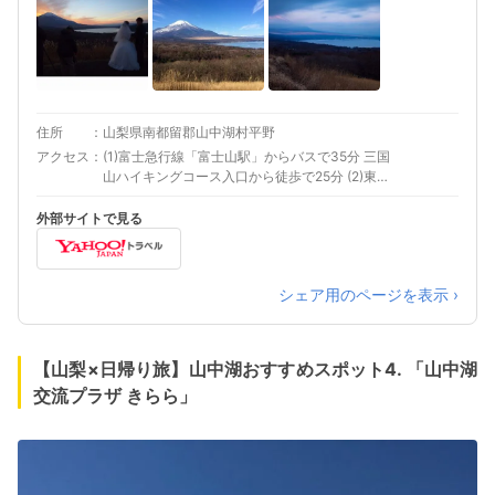
住所
山梨県南都留郡山中湖村平野
アクセス
(1)富士急行線「富士山駅」からバスで35分 三国
山ハイキングコース入口から徒歩で25分 (2)東富
士五湖道路「山中湖IC」から車で20分
外部サイトで見る
シェア用のページを表示 ›
【山梨×日帰り旅】山中湖おすすめスポット4. 「山中湖
交流プラザ きらら」