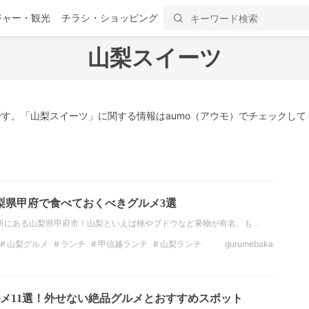
ジャー・観光
チラシ・ショッピング
山梨スイーツ
す。「山梨スイーツ」に関する情報はaumo（アウモ）でチェックして
梨県甲府で食べておくべきグルメ3選
所にある山梨県甲府市！山梨といえば桃やブドウなど果物が有名、も…
山梨グルメ
ランチ
甲信越ランチ
山梨ランチ
gurumebaka
ーツ
山梨スイーツ
甲信越
メ11選！外せない絶品グルメとおすすめスポット