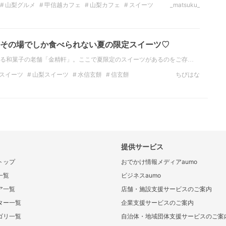
山梨グルメ
甲信越カフェ
山梨カフェ
スイーツ
_matsuku_
スイーツ
和菓子
パンケーキ
その場でしか食べられない夏の限定スイーツ♡
る和菓子の老舗「金精軒」。ここで夏限定のスイーツがあるのをご存…
スイーツ
山梨スイーツ
水信玄餅
信玄餅
ちびはな
提供サービス
トップ
おでかけ情報メディアaumo
一覧
ビジネスaumo
ア一覧
店舗・施設支援サービスのご案内
ター一覧
企業支援サービスのご案内
ゴリ一覧
自治体・地域団体支援サービスのご案