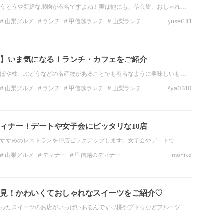
うとうや新鮮な果物が有名ですよね！実は他にも、信玄餅、おしゃれ…
山梨グルメ
ランチ
甲信越ランチ
山梨ランチ
yusei141
山梨カフェ
ラーメン
】いま気になる！ランチ・カフェをご紹介
ぼや桃、ぶどうなどの名産物があることでも有名なように美味しいも…
山梨グルメ
ランチ
甲信越ランチ
山梨ランチ
Aya0310
山梨カフェ
スムージー
ィナー！デートや女子会にピッタリな10店
すすめのレストランを10店ピックアップします。女子会やデートで…
山梨グルメ
ディナー
甲信越のディナー
monika
ー
野菜
パスタ
ステーキ
見！かわいくておしゃれなスイーツをご紹介♡
ったスイーツのお店がいっぱいあるんです♡桃やブドウなどフルーツ…