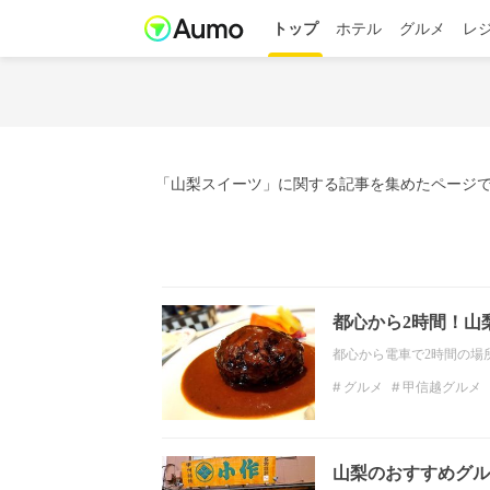
トップ
ホテル
グルメ
レ
「山梨スイーツ」に関する記事を集めたページで
都心から2時間！山
都心から電車で2時間の場
グルメ
甲信越グルメ
スイーツ
甲信越スイ
山梨のおすすめグル