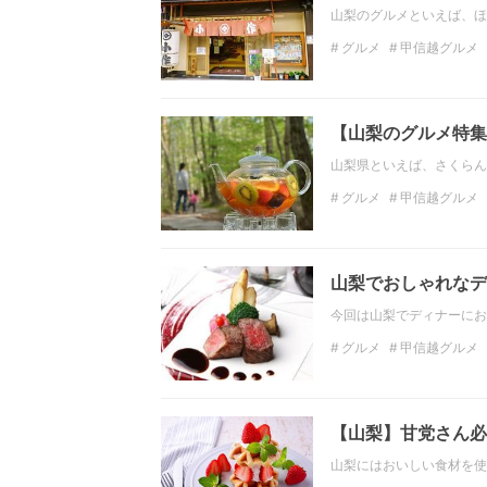
山梨のグルメといえば、ほ
グルメ
甲信越グルメ
カフェ
甲信越カフェ
【山梨のグルメ特集
山梨県といえば、さくらん
グルメ
甲信越グルメ
カフェ
甲信越カフェ
山梨でおしゃれなデ
今回は山梨でディナーにお
グルメ
甲信越グルメ
山梨のディナー
カレ
【山梨】甘党さん必
山梨にはおいしい食材を使