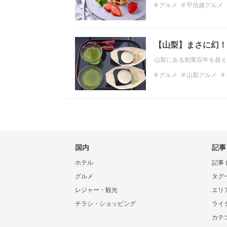
グルメ
甲信越グルメ
甲信越スイーツ
山梨
【山梨】まさに幻！
山梨にある創業百年を超え
グルメ
山梨グルメ
国内
記事
ホテル
記事
グルメ
タグ
レジャー・観光
エリ
チラシ・ショッピング
ライ
カテ