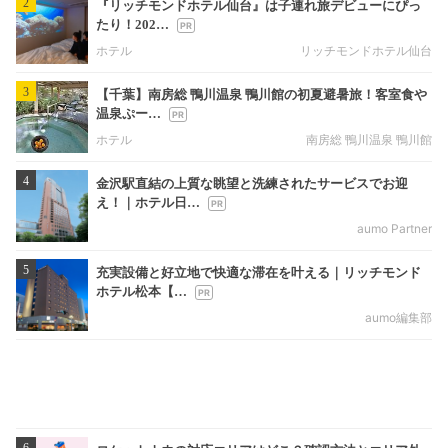
2
『リッチモンドホテル仙台』は子連れ旅デビューにぴっ
たり！202…
ホテル
リッチモンドホテル仙台
3
【千葉】南房総 鴨川温泉 鴨川館の初夏避暑旅！客室食や
温泉ぷー…
ホテル
南房総 鴨川温泉 鴨川館
4
金沢駅直結の上質な眺望と洗練されたサービスでお迎
え！｜ホテル日…
aumo Partner
5
充実設備と好立地で快適な滞在を叶える｜リッチモンド
ホテル松本【…
aumo編集部
6