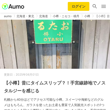
ログイン
aumo
北海道・東北
北海道
小樽・ニセコ・積丹
小樽
【小樽】昔
更新日：2025年06月01日
【小樽】昔にタイムスリップ？！手宮線跡地でノス
タルジーを感じる
札幌から40分ほどでアクセス可能な小樽。スイーツや海鮮などのグル
メはもちろん、ガラスを使ったお土産も豊富で人気観光スポットの1つ