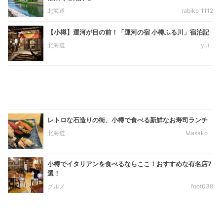
北海道
rabiko_1112
【小樽】運河が目の前！「運河の宿 小樽ふる川」宿泊記
北海道
yui
レトロな石造りの街、小樽で食べる新鮮なお寿司ランチ
北海道
Masako
小樽でイタリアンを食べるならここ！おすすめな有名店7
選！
グルメ
foot038