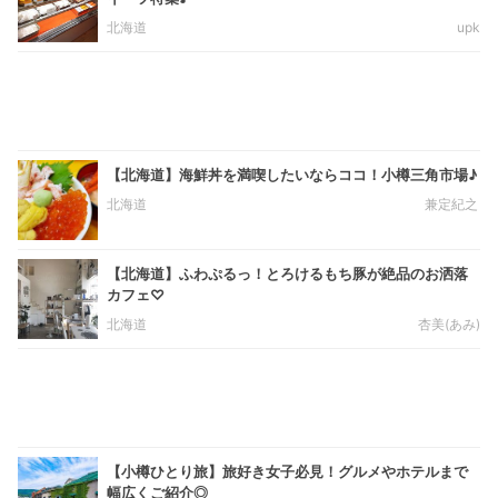
北海道
upk
【北海道】海鮮丼を満喫したいならココ！小樽三角市場♪
北海道
兼定紀之
【北海道】ふわぷるっ！とろけるもち豚が絶品のお洒落
カフェ♡
北海道
杏美(あみ)
【小樽ひとり旅】旅好き女子必見！グルメやホテルまで
幅広くご紹介◎