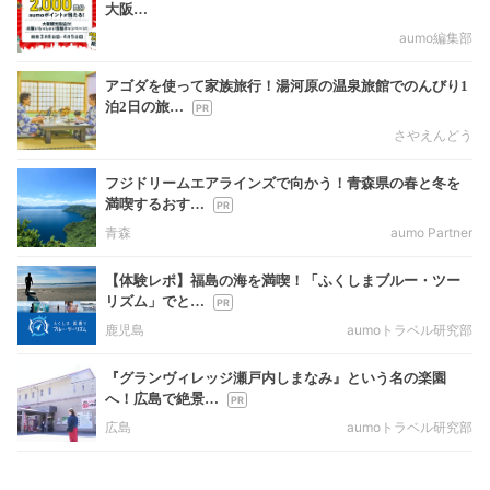
大阪…
aumo編集部
アゴダを使って家族旅行！湯河原の温泉旅館でのんびり1
泊2日の旅…
さやえんどう
フジドリームエアラインズで向かう！青森県の春と冬を
満喫するおす…
青森
aumo Partner
【体験レポ】福島の海を満喫！「ふくしまブルー・ツー
リズム」でと…
鹿児島
aumoトラベル研究部
『グランヴィレッジ瀬戸内しまなみ』という名の楽園
へ！広島で絶景…
広島
aumoトラベル研究部