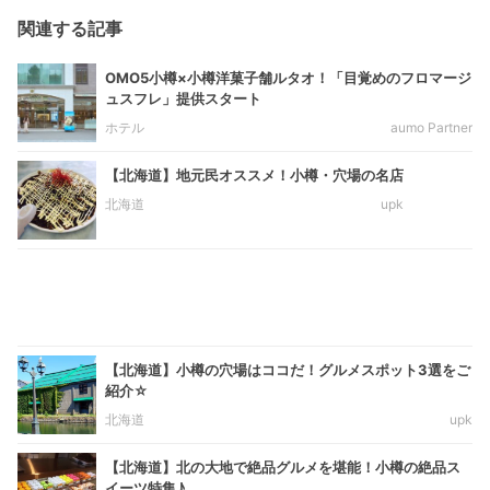
関連する記事
OMO5小樽×小樽洋菓子舗ルタオ！「目覚めのフロマージ
ュスフレ」提供スタート
ホテル
aumo Partner
【北海道】地元民オススメ！小樽・穴場の名店
北海道
upk
【北海道】小樽の穴場はココだ！グルメスポット3選をご
紹介☆
北海道
upk
【北海道】北の大地で絶品グルメを堪能！小樽の絶品ス
イーツ特集♪