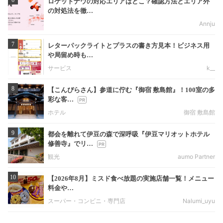
ロケットナウの対応エリアはどこ？確認方法とエリア外
の対処法を徹…
Annju
7
レターパックライトとプラスの書き方見本！ビジネス用
や局留め時も…
サービス
k__
8
【こんぴらさん】参道に佇む『御宿 敷島館』！100室の多
彩な客…
ホテル
御宿 敷島館
9
都会を離れて伊豆の森で深呼吸『伊豆マリオットホテル
修善寺』でリ…
観光
aumo Partner
10
【2026年8月】ミスド食べ放題の実施店舗一覧！メニュー
料金や…
スーパー・コンビニ・専門店
Nalumi_uyu