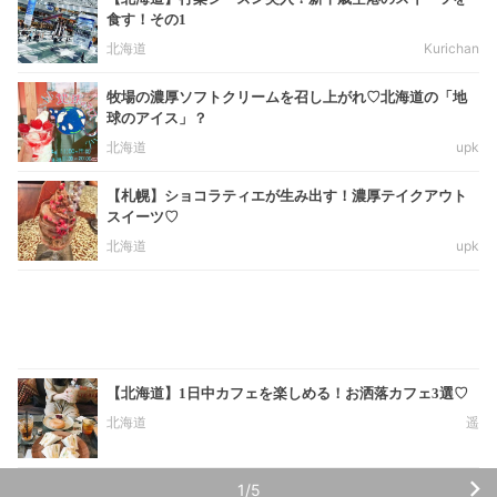
食す！その1
北海道
Kurichan
牧場の濃厚ソフトクリームを召し上がれ♡北海道の「地
球のアイス」？
北海道
upk
【札幌】ショコラティエが生み出す！濃厚テイクアウト
スイーツ♡
北海道
upk
【北海道】1日中カフェを楽しめる！お洒落カフェ3選♡
北海道
遥
1/5