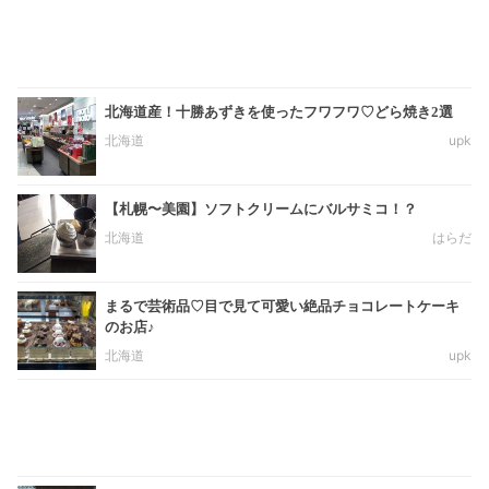
北海道産！十勝あずきを使ったフワフワ♡どら焼き2選
北海道
upk
【札幌〜美園】ソフトクリームにバルサミコ！？
北海道
はらだ
まるで芸術品♡目で見て可愛い絶品チョコレートケーキ
のお店♪
北海道
upk