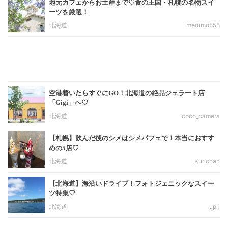
地元カフェからお土産まで♡食の王国・札幌の名物スイ
ーツを厳選！
北海道
merumo555
空港着いたらすぐにGO！北海道の絶品ジェラート店
「Gigi」へ♡
北海道
coco_camera
【札幌】飲んだ後のシメはシメパフェで！本当におすす
めの5店♡
北海道
Kurichan
【北海道】海沿いドライブ！フォトジェニックなスイー
ツ特集♡
北海道
upk