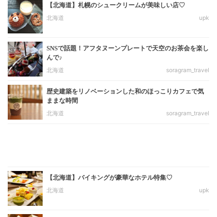
【北海道】札幌のシュークリームが美味しい店♡
北海道
upk
SNSで話題！アフタヌーンプレートで天空のお茶会を楽し
んで♪
北海道
soragram_travel
歴史建築をリノベーションした和のほっこりカフェで気
ままな時間
北海道
soragram_travel
【北海道】バイキングが豪華なホテル特集♡
北海道
upk