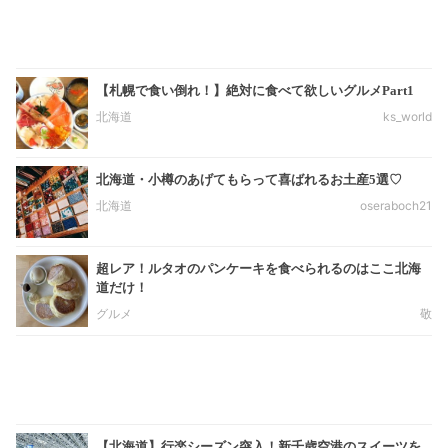
【札幌で食い倒れ！】絶対に食べて欲しいグルメPart1
北海道
ks_world
北海道・小樽のあげてもらって喜ばれるお土産5選♡
北海道
oseraboch21
超レア！ルタオのパンケーキを食べられるのはここ北海
道だけ！
グルメ
敬
【北海道】行楽シーズン突入！新千歳空港のスイーツを