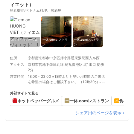
ィエット）
烏丸御池/ベトナム料理、居酒屋
ホットペッパーグル
一休.comレストラ
一休.comレストラ
メ
ン
ン
住所
京都府京都市中京区押小路通東洞院西入ル西押小路通町118
アクセス
京都市営地下鉄烏丸線 烏丸御池駅 北1出口 徒歩
2分
営業時間
18:00～23:00 ※18時よりも早いお時間のご来店
を希望の場合はご相談下さい。 （12時30分～
18時のご来店もお受けしております）
外部サイトで見る
ホットペッパーグルメ
一休.comレストラン
食べロ
シェア用のページを表示 ›