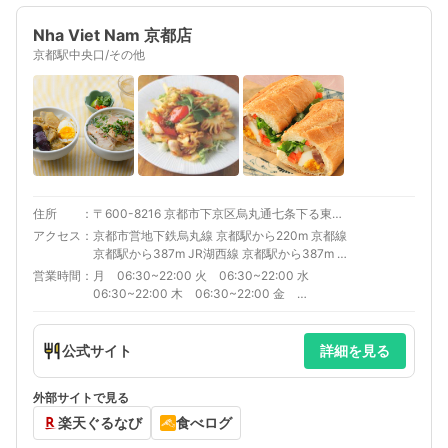
Nha Viet Nam 京都店
京都駅中央口/その他
住所
〒600-8216 京都市下京区烏丸通七条下る東塩小路町707-2 ダイワロイネットホテル京都駅前2F
アクセス
京都市営地下鉄烏丸線 京都駅から220m 京都線
京都駅から387m JR湖西線 京都駅から387m 奈
良線 京都駅から387m 琵琶湖線 京都駅から
営業時間
月 06:30~22:00 火 06:30~22:00 水
387m
06:30~22:00 木 06:30~22:00 金
06:30~22:30 土 06:30~22:00 日
06:30~22:00 モーニング 6:30～
10:00（L.O.9:40） ランチ 11:00～
公式サイト
詳細を見る
15:00（L.O.14:30） ディナー 17:00～
22:00（L.O.21:00）
外部サイトで見る
楽天ぐるなび
食べログ