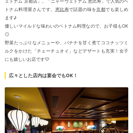
ェトナム 京都店」。「ニャーヴェトナム 恵比寿」で人気のベ
トナム料理屋さんです。
恵比寿
で話題の味を
京都
でも楽しめ
ます♪
優しいマイルドな味わいのベトナム料理なので、お子様もOK
◎
野菜たっぷりなメニューや、バナナを甘く煮てココナッツミ
ルクをかけた「チェーチュオイ」などデザートも充実！女子
にも嬉しいお店です♡
広々とした店内は宴会でもOK！