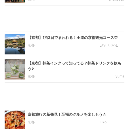
【京都】1泊2日でまわれる！王道の京都観光コース♡
京都
_ayu.0629_
【京都】抹茶インクって知ってる？抹茶ドリンクを飲も
う♪
京都
yuma
京都旅行の新発見！至福のグルメを楽しもう☆
京都
Liko