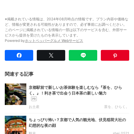
※掲載されている情報は、2024年08月時点の情報です。プラン内容や価格な
ど、情報が変更される可能性がありますので、必ず事前にお調べください。
このページに掲載されている情報の一部は以下のサービスを含む、外部サー
ビスから提供を受けたものを表示しています。
Powered by
ホットペッパーグルメ Webサービス
関連する記事
京都駅前で新しいお茶体験を楽しむなら『茶を、ひら
く。』！利き茶で出会う日本茶の新しい魅力
お土産
茶を、ひらく。
ちょっぴり怖い？京都で人気の観光地、伏見稲荷大社の
幻想的な夜の顔
観光
shei_0521