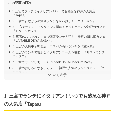
この記事の目次
1. 三宮でランチにイタリアン！いつでも盛況な神戸の人気店
『Tapas』
2. 三宮で昔ながらの洋食ランチを味わおう！『グリル末松』
3. 三宮でランチにイタリアンを堪能！アットホームな神戸のカフェ
『トリトンカフェ』
4. 三宮のおしゃれカフェで限定ランチを狙え！神戸の隠れ家カフェ
『LA TABLE DE YAMASAKI』
5. 三宮の人気中華料理店！コスパの高いランチを『施家菜』
6. 三宮のランチで贅沢なイタリアンコースを堪能！『リストランテ
ハナタニ』
7. 三宮でガッツリ肉ランチ『Steak House Medium Rare』
8. 三宮のおしゃれすぎるカフェ！神戸で人気のランチスポット『ニ
ューラフレア』
全て表示
1. 三宮でランチにイタリアン！いつでも盛況な神戸
の人気店『Tapas』