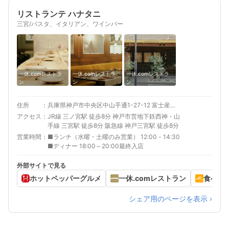
リストランテ ハナタニ
三宮/パスタ、イタリアン、ワインバー
一休.comレストラ
一休.comレストラ
一休.comレストラ
ン
ン
ン
住所
兵庫県神戸市中央区中山手通1-27-12 富士産業ビル1F
アクセス
JR線 三ノ宮駅 徒歩8分 神戸市営地下鉄西神・山
手線 三宮駅 徒歩8分 阪急線 神戸三宮駅 徒歩8分
営業時間
■ランチ（水曜・土曜のみ営業） 12:00 - 14:30
■ディナー 18:00～20:00最終入店
外部サイトで見る
ホットペッパーグルメ
一休.comレストラン
食べロ
シェア用のページを表示 ›