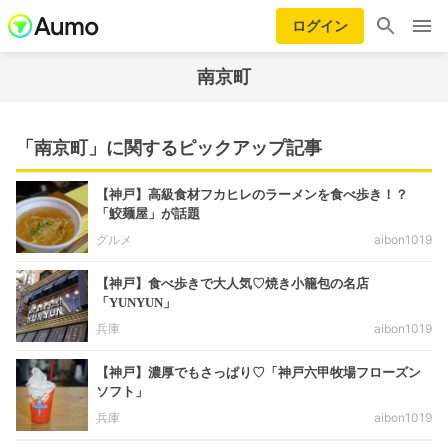
ログイン
南京町
「南京町」に関するピックアップ記事
【神戸】高級食材フカヒレのラーメンを食べ歩き！？
「鮫麺屋」が話題
グルメ
aibon1019
【神戸】食べ歩きで大人気♡焼き小籠包の名店
「YUNYUN」
兵庫
aibon1019
【神戸】濃厚でもさっぱり♡「神戸六甲牧場フローズン
ソフト」
兵庫
aibon1019