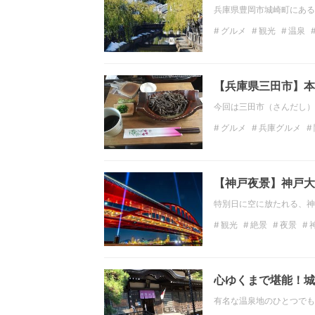
兵庫県豊岡市城崎町にある
グルメ
観光
温泉
兵庫県
週末旅
【兵庫県三田市】本
今回は三田市（さんだし）
グルメ
兵庫グルメ
十割蕎麦
【神戸夜景】神戸大
特別日に空に放たれる、神
観光
絶景
夜景
心ゆくまで堪能！城
有名な温泉地のひとつでも