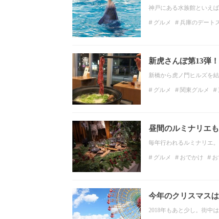
神戸にある水族館といえば
グルメ
兵庫のデート
ペンギン
関西のデー
新虎さんぽ第13弾
新橋から虎ノ門ヒルズを結
グルメ
関東グルメ
ディナー
関東のディ
昼間のルミナリエも
毎年行われるルミナリエ。
グルメ
おでかけ
お
兵庫のおでかけ
今年のクリスマスは
2018年もあと少し。街