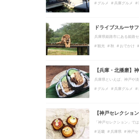
グルメ
兵庫グルメ
ドライブスルーサフ
兵庫県姫路市にある姫路セ
観光
秋
おでかけ
ファミリー
兵庫
【兵庫・北播磨】神
兵庫県といえば、神戸や淡
グルメ
兵庫グルメ
巻き寿司
【神戸セレクション
「神戸セレクション」では
近畿
兵庫県
神戸セ