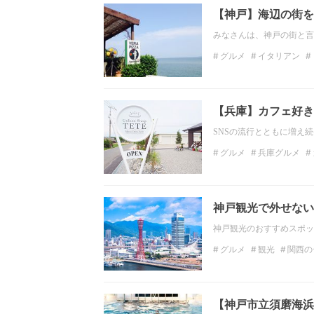
【神戸】海辺の街を
みなさんは、神戸の街と言
グルメ
イタリアン
兵庫のおでかけスポット
【兵庫】カフェ好き
SNSの流行とともに増え
グルメ
兵庫グルメ
インスタ映え
カフェ
神戸観光で外せない
神戸観光のおすすめスポッ
グルメ
観光
関西の
神戸のデートスポット
兵庫県の絶景
【神戸市立須磨海浜