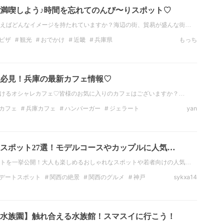
満喫しよう♪時間を忘れてのんび〜りスポット♡
えばどんなイメージを持たれていますか？海辺の街、貿易が盛んな街…
ピザ
観光
おでかけ
近畿
兵庫県
もっち
必見！兵庫の最新カフェ情報♡
続けるオシャレカフェ♡皆様のお気に入りのカフェはございますか？…
カフェ
兵庫カフェ
ハンバーガー
ジェラート
yan
巡り
お洒落カフェ
オーシャンビュー
スポット27選！モデルコースやカップルに人気…
トを一挙公開！大人も楽しめるおしゃれなスポットや若者向けの人気…
デートスポット
関西の絶景
関西のグルメ
神戸
sykxa14
神戸の観光スポット
兵庫県の観光スポット
水族園】触れ合える水族館！スマスイに行こう！