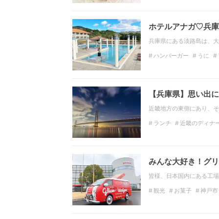
ホテルアナガ♡兵庫
兵庫県にある淡路島は、大
ハンバーガー
うに
リゾートホテル
淡路
【兵庫県】思い出に
近畿地方の東側にあり、そ
ランチ
近畿のディナ
近畿のデートスポット
ホテル
近畿のホテル
みんな大好き！グリ
皆様、日本国内にある工場
観光
お菓子
神戸市