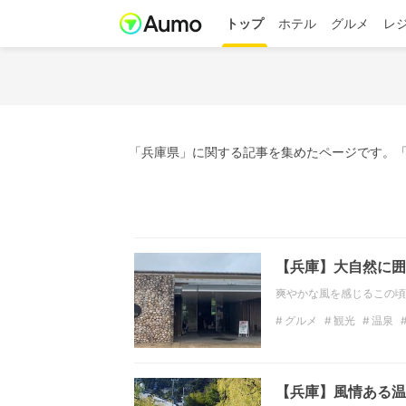
トップ
ホテル
グルメ
レ
「兵庫県」に関する記事を集めたページです。「
【兵庫】大自然に囲
爽やかな風を感じるこの頃
グルメ
観光
温泉
BBQスポット
【兵庫】風情ある温