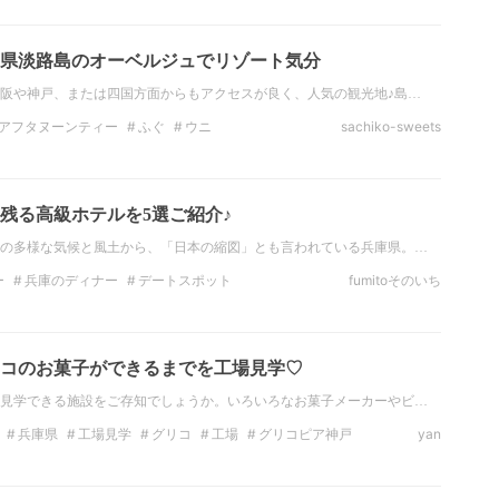
県淡路島のオーベルジュでリゾート気分
阪や神戸、または四国方面からもアクセスが良く、人気の観光地♪島…
アフタヌーンティー
ふぐ
ウニ
sachiko-sweets
島
鳴門
兵庫県
淡路牛
残る高級ホテルを5選ご紹介♪
の多様な気候と風土から、「日本の縮図」とも言われている兵庫県。…
ー
兵庫のディナー
デートスポット
fumitoそのいち
兵庫のデートスポット
観光
近畿の温泉
コのお菓子ができるまでを工場見学♡
見学できる施設をご存知でしょうか。いろいろなお菓子メーカーやビ…
兵庫県
工場見学
グリコ
工場
グリコピア神戸
yan