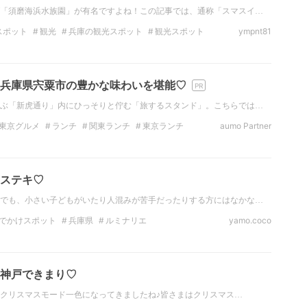
「須磨海浜水族園」が有名ですよね！この記事では、通称「スマスイ…
スポット
観光
兵庫の観光スポット
観光スポット
ympnt81
トスポット
家族
水族館
関西の観光スポット
！兵庫県宍粟市の豊かな味わいを堪能♡
ぶ「新虎通り」内にひっそりと佇む「旅するスタンド」。こちらでは…
東京グルメ
ランチ
関東ランチ
東京ランチ
aumo Partner
ナー
東京のディナー
野菜
ステキ♡
でも、小さい子どもがいたり人混みが苦手だったりする方にはなかな…
でかけスポット
兵庫県
ルミナリエ
yamo.coco
神戸できまり♡
中はクリスマスモード一色になってきましたね♪皆さまはクリスマス…