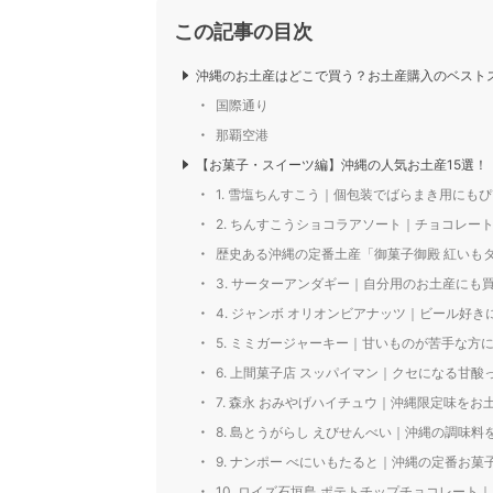
この記事の目次
沖縄のお土産はどこで買う？お土産購入のベスト
国際通り
那覇空港
【お菓子・スイーツ編】沖縄の人気お土産15選！
1. 雪塩ちんすこう｜個包装でばらまき用にも
2. ちんすこうショコラアソート｜チョコレー
歴史ある沖縄の定番土産「御菓子御殿 紅いもタ
3. サーターアンダギー｜自分用のお土産にも
4. ジャンボ オリオンビアナッツ｜ビール好
5. ミミガージャーキー｜甘いものが苦手な方
6. 上間菓子店 スッパイマン｜クセになる甘酸
7. 森永 おみやげハイチュウ｜沖縄限定味を
8. 島とうがらし えびせんべい｜沖縄の調味
9. ナンポー べにいもたると｜沖縄の定番お
10. ロイズ石垣島 ポテトチップチョコレー