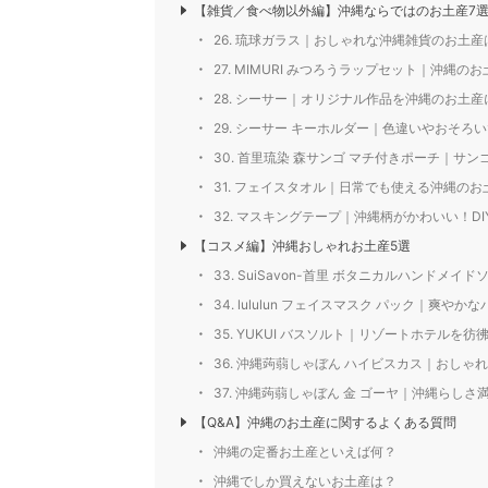
【雑貨／食べ物以外編】沖縄ならではのお土産7
26. 琉球ガラス｜おしゃれな沖縄雑貨のお土
27. MIMURI みつろうラップセット｜沖縄
28. シーサー｜オリジナル作品を沖縄のお土
29. シーサー キーホルダー｜色違いやおそ
30. 首里琉染 森サンゴ マチ付きポーチ｜サ
31. フェイスタオル｜日常でも使える沖縄のお
32. マスキングテープ｜沖縄柄がかわいい！D
【コスメ編】沖縄おしゃれお土産5選
33. SuiSavon-首里 ボタニカルハンド
34. lululun フェイスマスク パック｜爽や
35. YUKUI バスソルト｜リゾートホテルを
36. 沖縄蒟蒻しゃぼん ハイビスカス｜おし
37. 沖縄蒟蒻しゃぼん 金 ゴーヤ｜沖縄らし
【Q&A】沖縄のお土産に関するよくある質問
沖縄の定番お土産といえば何？
沖縄でしか買えないお土産は？