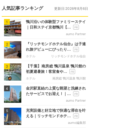
人気記事ランキング
更新日:2026年8月6日
鴨川沿いの体験型ファミリーステイ
1
｜日和ステイ京都鴨川【…
aumo Partner
『リッチモンドホテル仙台』は子連
2
れ旅デビューにぴったり…
ホテル
リッチモンドホテル仙台
【千葉】南房総 鴨川温泉 鴨川館の
3
初夏避暑旅！客室食や…
ホテル
南房総 鴨川温泉 鴨川館
金沢駅直結の上質な眺望と洗練され
4
たサービスでお迎え！｜…
aumo Partner
充実設備と好立地で快適な滞在を叶
5
える｜リッチモンドホテ…
aumo編集部