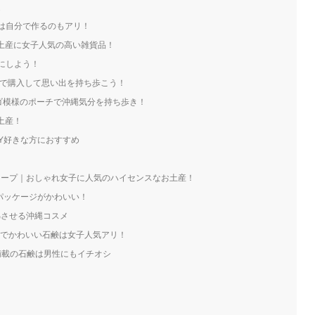
選
産は自分で作るのもアリ！
のお土産に女子人気の高い雑貨品！
産にしよう！
ろいで購入して思い出を持ち歩こう！
ンゴ模様のポーチで沖縄気分を持ち歩き！
土産！
IY好きな方におすすめ
メイドソープ｜おしゃれ女子に人気のハイセンスなお土産！
かなパッケージがかわいい！
彷彿させる沖縄コスメ
ゃれでかわいい石鹸は女子人気アリ！
さ満載の石鹸は男性にもイチオシ