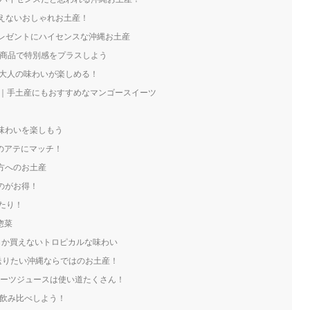
買えないおしゃれお土産！
のプレゼントにハイセンスな沖縄お土産
限定商品で特別感をプラスしよう
コラ｜大人の味わいが楽しめる！
リン｜手土産にもおすすめなマンゴースイーツ
な味わいを楽しもう
酒のアテにマッチ！
な方へのお土産
るのがお得！
ったり！
惣菜
でしか買えないトロピカルな味わい
に送りたい沖縄ならではのお土産！
フルーツジュースは使い道たくさん！
を飲み比べしよう！