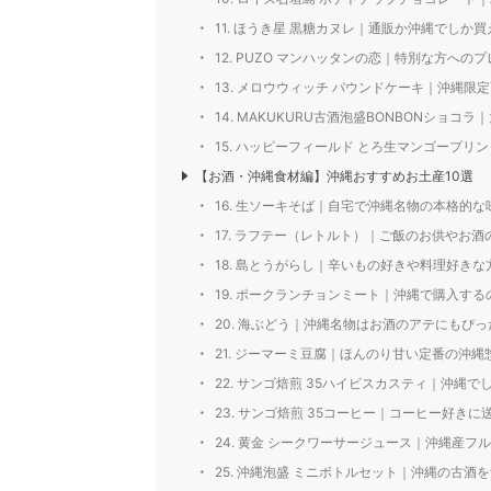
11. ほうき星 黒糖カヌレ｜通販か沖縄でしか
12. PUZO マンハッタンの恋｜特別な方へ
13. メロウウィッチ パウンドケーキ｜沖縄
14. MAKUKURU古酒泡盛BONBONショ
15. ハッピーフィールド とろ生マンゴープ
【お酒・沖縄食材編】沖縄おすすめお土産10選
16. 生ソーキそば｜自宅で沖縄名物の本格的
17. ラフテー（レトルト）｜ご飯のお供やお
18. 島とうがらし｜辛いもの好きや料理好き
19. ポークランチョンミート｜沖縄で購入す
20. 海ぶどう｜沖縄名物はお酒のアテにもぴ
21. ジーマーミ豆腐｜ほんのり甘い定番の沖縄
22. サンゴ焙煎 35ハイビスカスティ｜沖縄
23. サンゴ焙煎 35コーヒー｜コーヒー好き
24. 黄金 シークワーサージュース｜沖縄産
25. 沖縄泡盛 ミニボトルセット｜沖縄の古酒