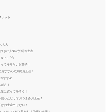
スポット
ぴったり
ト好きに人気の沖縄お土産
ルト」PR
買って帰りたいお菓子！
きにおすすめの沖縄お土産！
におすすめ
っぱさ！
お土産に買って帰ろう！
料を使ったピリ辛おつまみお土産！
菓子はお土産外せない！
ト｜ハイセンスだと思われる沖縄お土産！