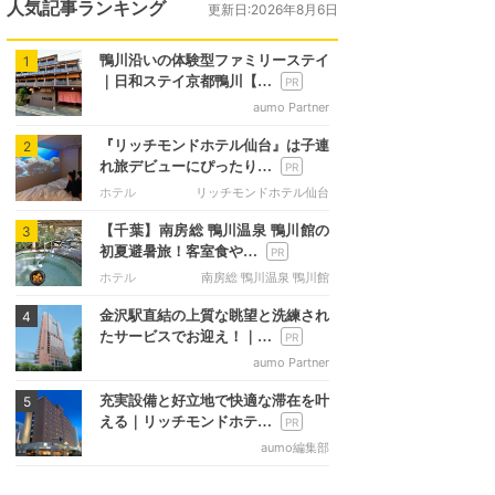
人気記事ランキング
更新日:2026年8月6日
鴨川沿いの体験型ファミリーステイ
1
｜日和ステイ京都鴨川【…
aumo Partner
『リッチモンドホテル仙台』は子連
2
れ旅デビューにぴったり…
ホテル
リッチモンドホテル仙台
【千葉】南房総 鴨川温泉 鴨川館の
3
初夏避暑旅！客室食や…
ホテル
南房総 鴨川温泉 鴨川館
金沢駅直結の上質な眺望と洗練され
4
たサービスでお迎え！｜…
aumo Partner
充実設備と好立地で快適な滞在を叶
5
える｜リッチモンドホテ…
aumo編集部