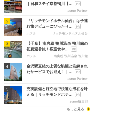
｜日和ステイ京都鴨川【…
aumo Partner
『リッチモンドホテル仙台』は子連
2
れ旅デビューにぴったり…
ホテル
リッチモンドホテル仙台
【千葉】南房総 鴨川温泉 鴨川館の
3
初夏避暑旅！客室食や…
ホテル
南房総 鴨川温泉 鴨川館
金沢駅直結の上質な眺望と洗練され
4
たサービスでお迎え！｜…
aumo Partner
充実設備と好立地で快適な滞在を叶
5
える｜リッチモンドホテ…
aumo編集部
もっと見る