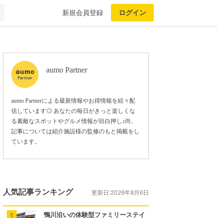
新規会員登録
ログイン
aumo Partner
aumo Partnerによる最新情報やお得情報を続々配
信しています◎ あなたの毎日がきっと楽しくな
る素敵なスポットやグルメ情報が目白押し♪尚、
記事については紹介施設様の監修のもと掲載をし
ています。
人気記事ランキング
更新日:2026年8月6日
鴨川沿いの体験型ファミリーステイ
1