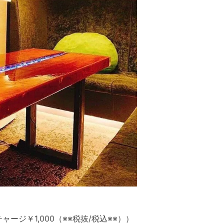
ャージ￥1,000（※※税抜/税込※※））