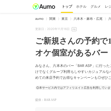
トップ
ホテル
グルメ
レ
aumo
関東
東京
六本木・麻布・広尾
更新日：2020年11月16日
ご新規さんの予約で
オケ個室があるバー「
みなさん、六本木のバー「BAR ASP」に行
けでなくグループ利用もしやすいカジュアルなバ
めての来店予約でお得なキャンペーンも◎ぜひ
本サービス内ではアフィリエイト広告を利用していま
提供：BAR ASP