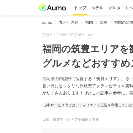
トップ
ホテル
グルメ
レ
aumo
九州・沖縄
福岡
筑豊
福岡の筑
更新日：2026年07月06日
福岡の筑豊エリアを
グルメなどおすすめ
福岡県の内陸部に位置する「筑豊エリア」。今回
暑い日にピッタリな体験型アクティビティや美
がたくさんあります！ぜひこの記事を参考に、
本サービス内ではアフィリエイト広告を利用していま
提供：筑豊アウトドア認知拡大支援