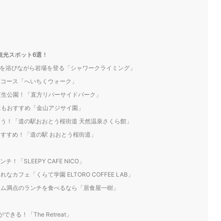
観光スポット6選！
ぶきを浴びながら岩場を登る「シャワークライミング」
策コース「へいちくウォーク」
芝生公園！「直方リバーサイドパーク」
にもおすすめ「金山アジサイ園」
そう！「道の駅おおとう桜街道 天然温泉さくら館」
おすすめ！「道の駅 おおとう桜街道」
！
「SLEEPY CAFE NICO」
カフェ「くらて学園 ELTORO COFFEE LAB」
ューム満点のランチを食べるなら「居食屋一樹」
きる！「The Retreat」