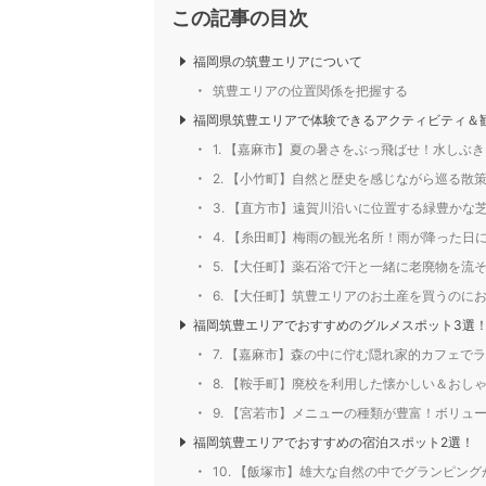
この記事の目次
福岡県の筑豊エリアについて
筑豊エリアの位置関係を把握する
福岡県筑豊エリアで体験できるアクティビティ＆
1. 【嘉麻市】夏の暑さをぶっ飛ばせ！水し
2. 【小竹町】自然と歴史を感じながら巡る散
3. 【直方市】遠賀川沿いに位置する緑豊かな
4. 【糸田町】梅雨の観光名所！雨が降った日
5. 【大任町】薬石浴で汗と一緒に老廃物を流
6. 【大任町】筑豊エリアのお土産を買うのに
福岡筑豊エリアでおすすめのグルメスポット3選
7. 【嘉麻市】森の中に佇む隠れ家的カフェでランチ！
8. 【鞍手町】廃校を利用した懐かしい＆おしゃれな
9. 【宮若市】メニューの種類が豊富！ボリ
福岡筑豊エリアでおすすめの宿泊スポット2選！
10. 【飯塚市】雄大な自然の中でグランピングがで