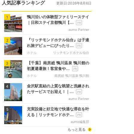
人気記事ランキング
更新日:2026年8月6日
鴨川沿いの体験型ファミリーステイ
1
｜日和ステイ京都鴨川【…
aumo Partner
『リッチモンドホテル仙台』は子連
2
れ旅デビューにぴったり…
ホテル
リッチモンドホテル仙台
【千葉】南房総 鴨川温泉 鴨川館の
3
初夏避暑旅！客室食や…
ホテル
南房総 鴨川温泉 鴨川館
金沢駅直結の上質な眺望と洗練され
4
たサービスでお迎え！｜…
aumo Partner
充実設備と好立地で快適な滞在を叶
5
える｜リッチモンドホテ…
aumo編集部
もっと見る