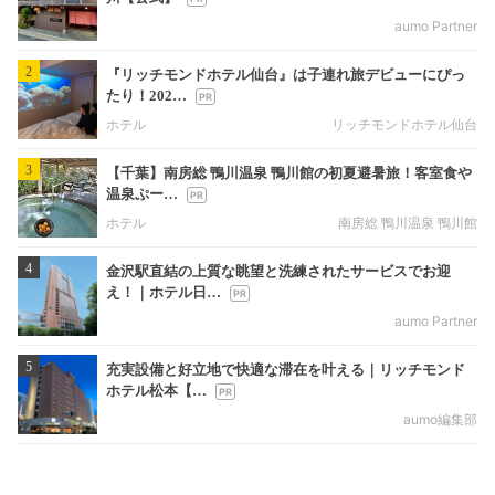
aumo Partner
2
『リッチモンドホテル仙台』は子連れ旅デビューにぴっ
たり！202…
ホテル
リッチモンドホテル仙台
3
【千葉】南房総 鴨川温泉 鴨川館の初夏避暑旅！客室食や
温泉ぷー…
ホテル
南房総 鴨川温泉 鴨川館
4
金沢駅直結の上質な眺望と洗練されたサービスでお迎
え！｜ホテル日…
aumo Partner
5
充実設備と好立地で快適な滞在を叶える｜リッチモンド
ホテル松本【…
aumo編集部