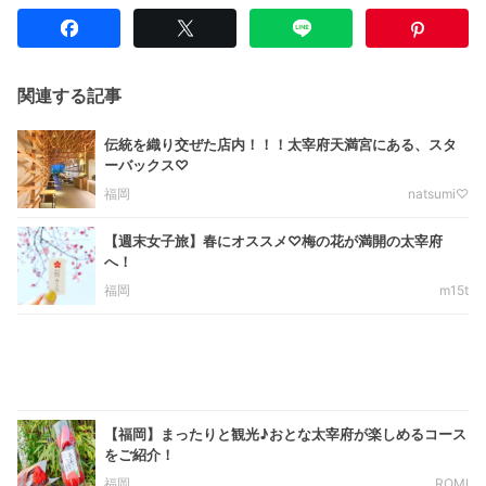
関連する記事
伝統を織り交ぜた店内！！！太宰府天満宮にある、スタ
ーバックス♡
福岡
natsumi♡
【週末女子旅】春にオススメ♡梅の花が満開の太宰府
へ！
福岡
m15t
【福岡】まったりと観光♪おとな太宰府が楽しめるコース
をご紹介！
福岡
ROMI