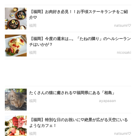
【福岡】お肉好き必見！！お手頃ステーキランチをご紹
介♡
福岡
natsumi♡
【福岡】今度の週末は…。「たねの隣り」のヘルシーラン
チはいかが？
福岡
nicosaki
たくさんの猫に癒される♡福岡県にある「相島」
福岡
ayapaaan
【福岡】特別な日のお祝いに♡絶景が広がる天空にいる
ようなカフェ！
福岡
natsumi♡