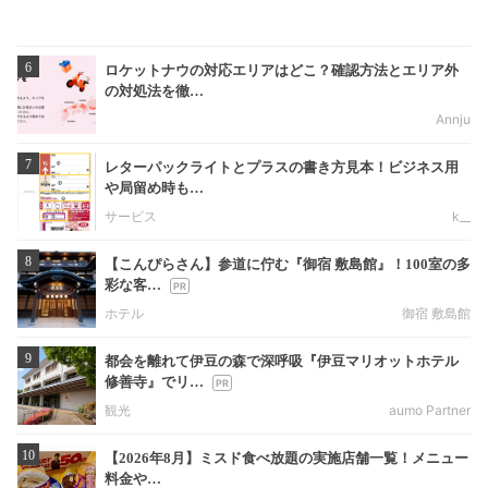
6
ロケットナウの対応エリアはどこ？確認方法とエリア外
の対処法を徹…
Annju
7
レターパックライトとプラスの書き方見本！ビジネス用
や局留め時も…
サービス
k__
8
【こんぴらさん】参道に佇む『御宿 敷島館』！100室の多
彩な客…
ホテル
御宿 敷島館
9
都会を離れて伊豆の森で深呼吸『伊豆マリオットホテル
修善寺』でリ…
観光
aumo Partner
10
【2026年8月】ミスド食べ放題の実施店舗一覧！メニュー
料金や…