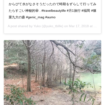
からびて水がなさそうだったので時期をずらして行ってみ
たらすごい神秘的🤩 . #travelbeautylife #月1旅行 #福岡 #篠
栗九大の森 #genic_mag #aumo
A post shared by
Yuko
(@yuko_tblife) on
Mar 17, 2018 at 11:56pm PDT