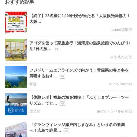
おすすめ記事
【終了】25名様に2,000円分が当たる「大阪観光局協力！
大阪…
aumo編集部
アゴダを使って家族旅行！湯河原の温泉旅館でのんびり1
泊2日の旅…
さやえんどう
フジドリームエアラインズで向かう！青森県の春と冬を
満喫するおす…
青森
aumo Partner
【体験レポ】福島の海を満喫！「ふくしまブルー・ツー
リズム」でと…
鹿児島
aumoトラベル研究部
『グランヴィレッジ瀬戸内しまなみ』という名の楽園
へ！広島で絶景…