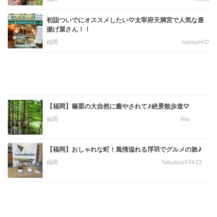
初詣ついでにオススメしたい♡太宰府天満宮で人気な唐
揚げ屋さん！！
福岡
natsumi♡
【福岡】篠栗の大自然に癒やされて♪絶景散歩道♡
福岡
Rie
【福岡】おしゃれな町！風情溢れる浮羽でグルメの旅♪
福岡
fabulous17423