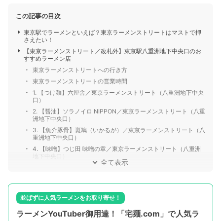
この記事の目次
東京駅でラーメンといえば？東京ラーメンストリートはマストで押
さえたい！
【東京ラーメンストリート／改札外】東京駅八重洲地下中央口のお
すすめラーメン店
東京ラーメンストリートへの行き方
東京ラーメンストリートの営業時間
1. 【つけ麺】六厘舎／東京ラーメンストリート（八重洲地下中央
口）
2. 【醤油】ソラノイロ NIPPON／東京ラーメンストリート（八重
洲地下中央口）
3. 【魚介豚骨】斑鳩（いかるが）／東京ラーメンストリート（八
重洲地下中央口）
4. 【味噌】つじ田 味噌の章／東京ラーメンストリート（八重洲
地下中央口）
全て表示
並ばずに人気ラーメンをお取り寄せ！
ラーメンYouTuber御用達！「宅麺.com」で人気ラ