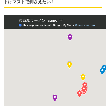
トはマストで押さえたい！
www.takumen.com
行列ができる人気ラーメンを気軽にお取り寄せできる
「宅麺.com」。人気YouTuberもたびたび取り上げてお
り、
おうちで簡単に人気店の本格ラーメンが堪能できま
す
！
並びたくないけど人気店のラーメンが食べたい
コンビニのラーメンは飽きた