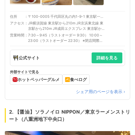
住所
〒100-0005 千代田区丸の内1-9-1 東京駅一番街 B1F 東京ラーメンストリート内
アクセス
JR横須賀線 東京駅から210m JR京浜東北線 東
京駅から210m JR成田エクスプレス 東京駅から
210m JR京葉線 東京駅から210m JR総武本線 東
営業時間
7:30～9:45（ラストオーダー 9:30） 10:00～
京駅から210m 上野東京ライン 東京駅から210m
23:00（ラストオーダー 22:30） ※閉店間際
JR中央線(快速) 東京駅から210m JR中央本線(東
は、混雑状況により受付時間が早く終了する場
京ｰ塩尻) 東京駅から210m JR山手線 東京駅から
合がございます。 予めご了承下さいませ。
210m JR東海道本線(東京ｰ熱海) 東京駅から
公式サイト
詳細を見る
210m
外部サイトで見る
ホットペッパーグルメ
食べログ
シェア用のページを表示 ›
2. 【醤油】ソラノイロ NIPPON／東京ラーメンストリ
ート（八重洲地下中央口）