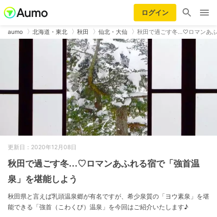
ログイン
aumo
北海道・東北
秋田
仙北・大仙
秋田で過ごす冬…♡ロマンあ
更新日：2020年12月08日
秋田で過ごす冬…♡ロマンあふれる宿で「強首温
泉」を堪能しよう
秋田県と言えば乳頭温泉郷が有名ですが、希少泉質の「ヨウ素泉」を堪
能できる「強首（こわくび）温泉」を今回はご紹介いたします♪