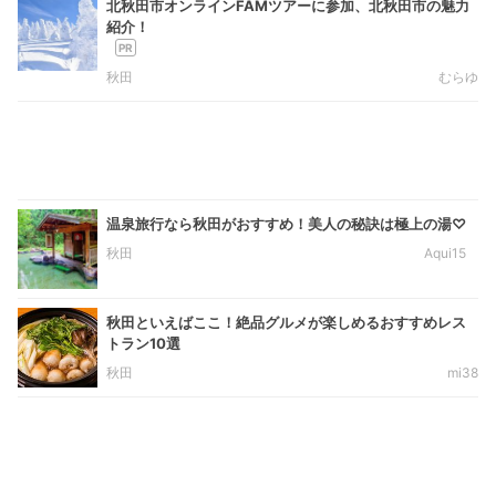
北秋田市オンラインFAMツアーに参加、北秋田市の魅力
紹介！
秋田
むらゆ
温泉旅行なら秋田がおすすめ！美人の秘訣は極上の湯♡
秋田
Aqui15
秋田といえばここ！絶品グルメが楽しめるおすすめレス
トラン10選
秋田
mi38