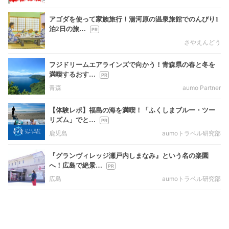
アゴダを使って家族旅行！湯河原の温泉旅館でのんびり1
泊2日の旅…
さやえんどう
フジドリームエアラインズで向かう！青森県の春と冬を
満喫するおす…
青森
aumo Partner
【体験レポ】福島の海を満喫！「ふくしまブルー・ツー
リズム」でと…
鹿児島
aumoトラベル研究部
『グランヴィレッジ瀬戸内しまなみ』という名の楽園
へ！広島で絶景…
広島
aumoトラベル研究部