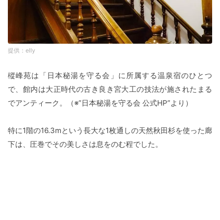
elly
樅峰苑は「日本秘湯を守る会」に所属する温泉宿のひとつ
で、館内は大正時代の古き良き宮大工の技法が施されたまる
でアンティーク。（※”日本秘湯を守る会 公式HP”より）
特に1階の16.3mという長大な1枚通しの天然秋田杉を使った廊
下は、圧巻でその美しさは息をのむ程でした。