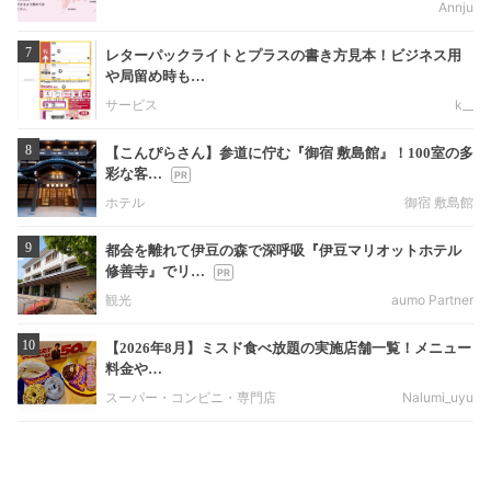
Annju
7
レターパックライトとプラスの書き方見本！ビジネス用
や局留め時も…
サービス
k__
8
【こんぴらさん】参道に佇む『御宿 敷島館』！100室の多
彩な客…
ホテル
御宿 敷島館
9
都会を離れて伊豆の森で深呼吸『伊豆マリオットホテル
修善寺』でリ…
観光
aumo Partner
10
【2026年8月】ミスド食べ放題の実施店舗一覧！メニュー
料金や…
スーパー・コンビニ・専門店
Nalumi_uyu