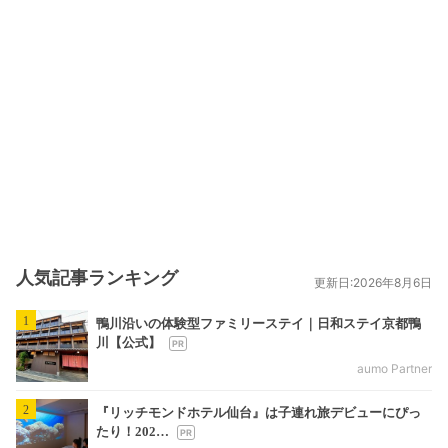
人気記事ランキング
更新日:2026年8月6日
1
鴨川沿いの体験型ファミリーステイ｜日和ステイ京都鴨
川【公式】
aumo Partner
2
『リッチモンドホテル仙台』は子連れ旅デビューにぴっ
たり！202…