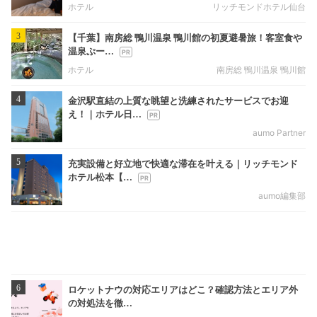
ホテル
リッチモンドホテル仙台
3
【千葉】南房総 鴨川温泉 鴨川館の初夏避暑旅！客室食や
温泉ぷー…
ホテル
南房総 鴨川温泉 鴨川館
4
金沢駅直結の上質な眺望と洗練されたサービスでお迎
え！｜ホテル日…
aumo Partner
5
充実設備と好立地で快適な滞在を叶える｜リッチモンド
ホテル松本【…
aumo編集部
6
ロケットナウの対応エリアはどこ？確認方法とエリア外
の対処法を徹…