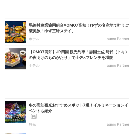
馬路村農業協同組合×OMO7高知！ゆずの名産地で叶うご
褒美旅「ゆず三昧ステイ」
ホテル
aumo Partner
【OMO7高知】JR四国 観光列車「志国土佐 時代（トキ）
の夜明けのものがたり」で土佐×フレンチを堪能
ホテル
aumo Partner
冬の高知観光おすすめスポット7選！イルミネーションイ
ベントも紹介
観光
aumo Partner