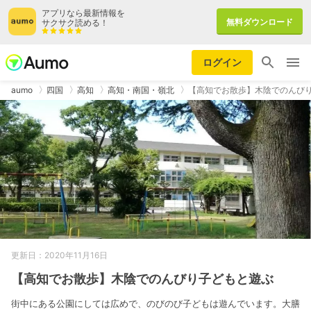
アプリなら最新情報を
無料ダウンロード
サクサク読める！
ログイン
aumo
四国
高知
高知・南国・嶺北
【高知でお散歩】木陰でのんび
更新日：2020年11月16日
【高知でお散歩】木陰でのんびり子どもと遊ぶ
街中にある公園にしては広めで、のびのび子どもは遊んでいます。大膳