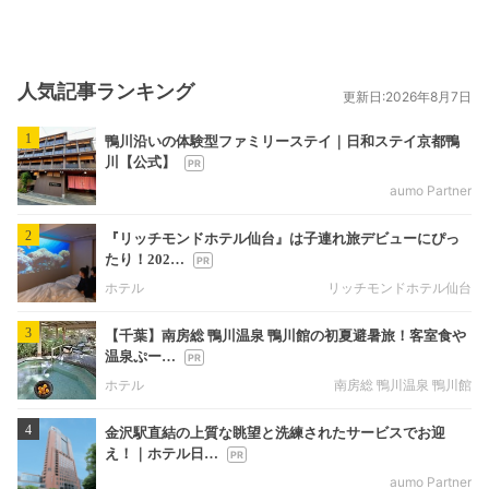
人気記事ランキング
更新日:2026年8月7日
1
鴨川沿いの体験型ファミリーステイ｜日和ステイ京都鴨
川【公式】
aumo Partner
2
『リッチモンドホテル仙台』は子連れ旅デビューにぴっ
たり！202…
ホテル
リッチモンドホテル仙台
3
【千葉】南房総 鴨川温泉 鴨川館の初夏避暑旅！客室食や
温泉ぷー…
ホテル
南房総 鴨川温泉 鴨川館
4
金沢駅直結の上質な眺望と洗練されたサービスでお迎
え！｜ホテル日…
aumo Partner