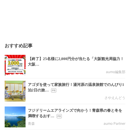
おすすめ記事
【終了】25名様に2,000円分が当たる「大阪観光局協力！
大阪…
aumo編集部
アゴダを使って家族旅行！湯河原の温泉旅館でのんびり1
泊2日の旅…
さやえんどう
フジドリームエアラインズで向かう！青森県の春と冬を
満喫するおす…
青森
aumo Partner