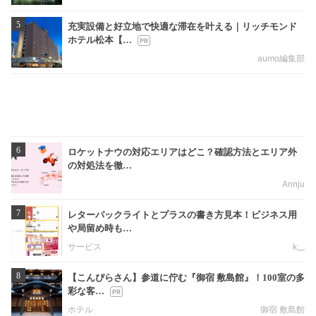
5
充実設備と好立地で快適な滞在を叶える｜リッチモンド
ホテル松本【…
aumo編集部
6
ロケットナウの対応エリアはどこ？確認方法とエリア外
の対処法を徹…
Annju
7
レターパックライトとプラスの書き方見本！ビジネス用
や局留め時も…
サービス
k__
8
【こんぴらさん】参道に佇む『御宿 敷島館』！100室の多
彩な客…
ホテル
御宿 敷島館