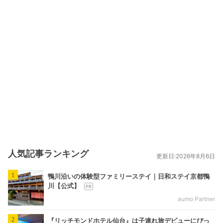
人気記事ランキング
更新日:2026年8月6日
1
鴨川沿いの体験型ファミリーステイ｜日和ステイ京都鴨
川【公式】
aumo Partner
2
『リッチモンドホテル仙台』は子連れ旅デビューにぴっ