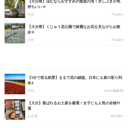
【大分県】涼むならおすすめの慈恩の滝！水しぶきが気
持ちいい☆
大分
Fusako
【大分県】くじゅう花公園で綺麗なお花を見ながらお散
歩☆
大分
Fusako
【1分で巡る絶景】まるで花の絨毯。日本にも春の彩り到
来♪
大分
aumo編集部
【大分】喜ばれるお土産を厳選！女子にも人気の名物11
選
お土産
aki2801