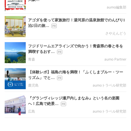
aumo編集部
アゴダを使って家族旅行！湯河原の温泉旅館でのんびり1
泊2日の旅…
さやえんどう
フジドリームエアラインズで向かう！青森県の春と冬を
満喫するおす…
青森
aumo Partner
【体験レポ】福島の海を満喫！「ふくしまブルー・ツー
リズム」でと…
鹿児島
aumoトラベル研究部
『グランヴィレッジ瀬戸内しまなみ』という名の楽園
へ！広島で絶景…
広島
aumoトラベル研究部