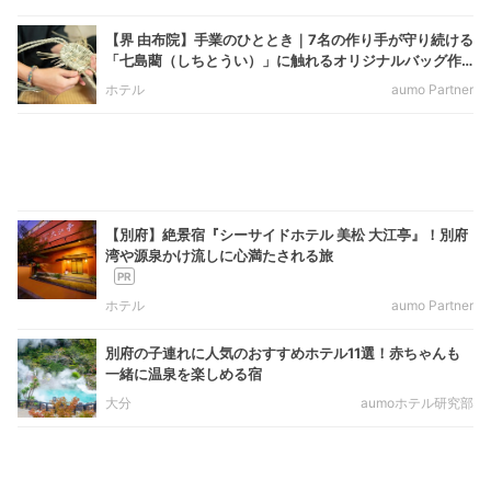
【界 由布院】手業のひととき｜7名の作り手が守り続ける
「七島藺（しちとうい）」に触れるオリジナルバッグ作
り体験
ホテル
aumo Partner
【別府】絶景宿『シーサイドホテル 美松 大江亭』！別府
湾や源泉かけ流しに心満たされる旅
ホテル
aumo Partner
別府の子連れに人気のおすすめホテル11選！赤ちゃんも
一緒に温泉を楽しめる宿
大分
aumoホテル研究部