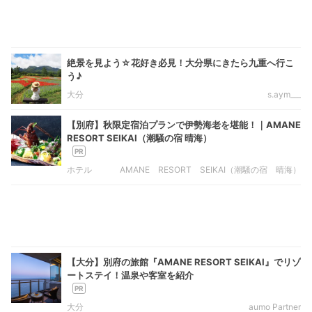
絶景を見よう☆花好き必見！大分県にきたら九重へ行こ
う♪
大分
s.aym___
【別府】秋限定宿泊プランで伊勢海老を堪能！｜AMANE
RESORT SEIKAI（潮騒の宿 晴海）
ホテル
AMANE RESORT SEIKAI（潮騒の宿 晴海）
【大分】別府の旅館『AMANE RESORT SEIKAI』でリゾ
ートステイ！温泉や客室を紹介
大分
aumo Partner