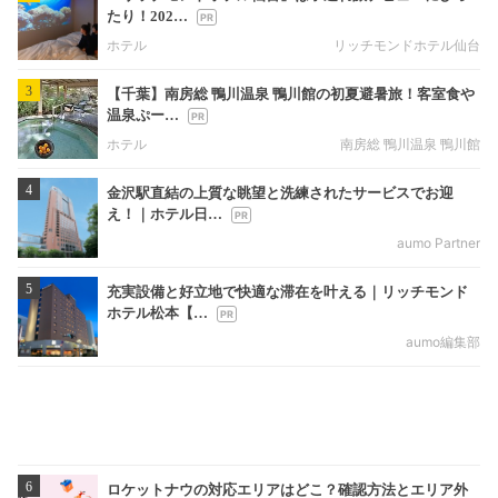
たり！202…
ホテル
リッチモンドホテル仙台
3
【千葉】南房総 鴨川温泉 鴨川館の初夏避暑旅！客室食や
温泉ぷー…
ホテル
南房総 鴨川温泉 鴨川館
4
金沢駅直結の上質な眺望と洗練されたサービスでお迎
え！｜ホテル日…
aumo Partner
5
充実設備と好立地で快適な滞在を叶える｜リッチモンド
ホテル松本【…
aumo編集部
6
ロケットナウの対応エリアはどこ？確認方法とエリア外