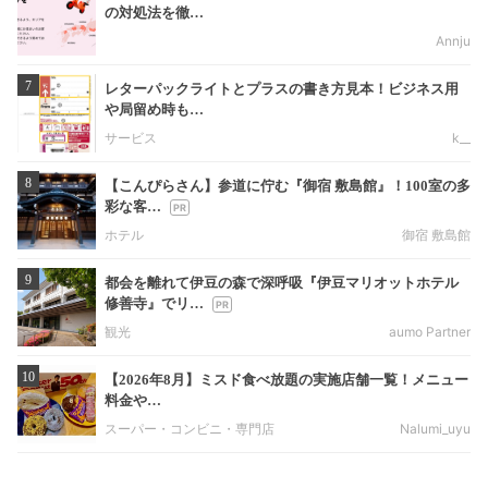
の対処法を徹…
Annju
7
レターパックライトとプラスの書き方見本！ビジネス用
や局留め時も…
サービス
k__
8
【こんぴらさん】参道に佇む『御宿 敷島館』！100室の多
彩な客…
ホテル
御宿 敷島館
9
都会を離れて伊豆の森で深呼吸『伊豆マリオットホテル
修善寺』でリ…
観光
aumo Partner
10
【2026年8月】ミスド食べ放題の実施店舗一覧！メニュー
料金や…
スーパー・コンビニ・専門店
Nalumi_uyu