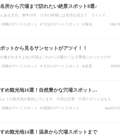
0】名所から穴場まで訪れたい絶景スポット8選♪
んある大分。例年10月・11月の時期には見頃を迎えて、ライトア…
・沖縄のデートスポット
大分のデートスポット
観光
hbk16
ト
大分の観光スポット
絶景
九州・沖縄の絶景
映え
ポットから見るサンセットがアツイ！！
か癒されますよね♪今回はこれからの暖かくなる季節にぴったりのサ…
・沖縄のデートスポット
大分のデートスポット
絶景
ROMI
分の絶景
フォトジェニック
おすすめ観光地16選！自然豊かな穴場スポット…
るような観光地が集結しています。今回は定番・穴場スポットはもち…
・沖縄のデートスポット
福岡のデートスポット
Aya0310
長崎のデートスポット
熊本のデートスポット
宮崎のデートスポット
鹿児島のデートスポット
おすすめ観光地14選！温泉から穴場スポットまで
ト