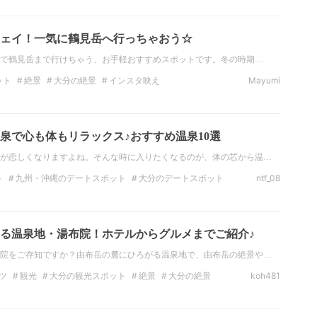
映え
九州の絶景
ェイ！一気に鶴見岳へ行っちゃおう☆
分で鶴見岳まで行けちゃう、お手軽おすすめスポットです。冬の時期…
ット
絶景
大分の絶景
インスタ映え
Mayumi
州の観光スポット
九州の絶景
ロープウェイ
泉で心も体もリラックス♪おすすめ温泉10選
が恋しくなりますよね。そんな時に入りたくなるのが、体の芯から温…
ト
九州・沖縄のデートスポット
大分のデートスポット
ntf_08
光スポット
大分の観光スポット
絶景
九州・沖縄の絶景
る温泉地・湯布院！ホテルからグルメまでご紹介♪
院をご存知ですか？由布岳の麓にひろがる温泉地で、由布岳の絶景や…
ツ
観光
大分の観光スポット
絶景
大分の絶景
koh481
テル