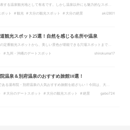
表する温泉観光地として有名です。しかし温泉以外にも魅力的なスポ…
スポット
観光
大分の観光スポット
大分の絶景
aki2801
映え
フォトジェニック
九州の観光スポット
道観光スポット25選！自然を感じる名所や温泉
の定番観光スポットから、美しい景色が堪能できる穴場スポットまで…
ト
九州・沖縄のデートスポット
shirokuma17
観光
九州・沖縄の観光スポット
絶景
九州・沖縄の絶景
大分の絶景
院温泉＆別府温泉のおすすめ旅館10選！
である湯布院・別府温泉の人気おすすめ旅館を総ざらい！今回は、大…
ト
大分のデートスポット
大分の観光スポット
絶景
gabo724
分の温泉
ホテル
九州の観光スポット