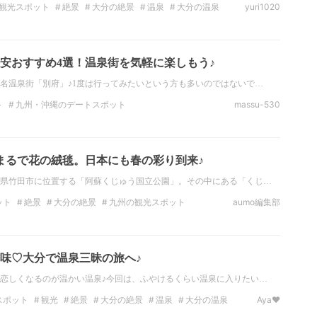
観光スポット
絶景
大分の絶景
温泉
大分の温泉
yuri1020
分のイルミネーション
大分の祭り
安おすすめ4選！温泉街を気軽に楽しもう♪
名温泉街「別府」♪1度は行ってみたいという方も多いのではないで…
ト
九州・沖縄のデートスポット
massu-530
観光
九州・沖縄の観光スポット
絶景
九州・沖縄の絶景
大分の絶景
まるで花の絨毯。日本にも春の彩り到来♪
県竹田市に位置する「阿蘇くじゅう国立公園」。その中にある「くじ…
ット
絶景
大分の絶景
九州の観光スポット
aumo編集部
ット
九州
大分
国内
味♡大分で温泉三昧の旅へ♪
恋しくなるのが温かい温泉♪今回は、ふやけるくらい温泉に入りたい…
スポット
観光
絶景
大分の絶景
温泉
大分の温泉
Aya❤︎