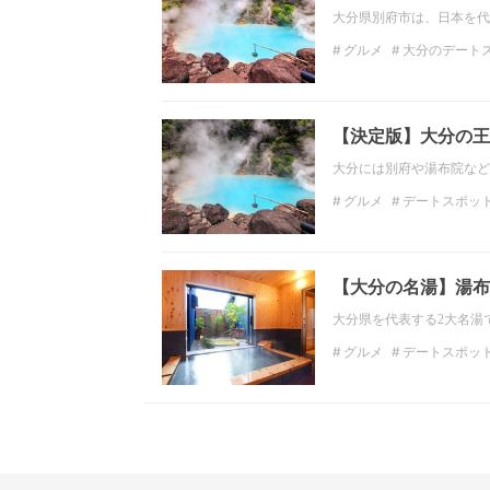
大分県別府市は、日本を代
グルメ
大分のデート
大分の温泉
インスタ
九州の絶景
【決定版】大分の王
大分には別府や湯布院など
グルメ
デートスポッ
大分のデートスポット
大分の観光スポット
【大分の名湯】湯布
大分県を代表する2大名湯
グルメ
デートスポッ
大分の絶景
温泉
大