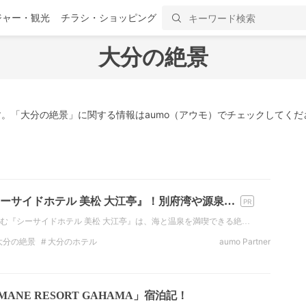
ジャー・観光
チラシ・ショッピング
大分の絶景
。「大分の絶景」に関する情報はaumo（アウモ）でチェックしてくだ
ーサイドホテル 美松 大江亭』！別府湾や源泉…
む『シーサイドホテル 美松 大江亭』は、海と温泉を満喫できる絶…
大分の絶景
大分のホテル
aumo Partner
ANE RESORT GAHAMA」宿泊記！