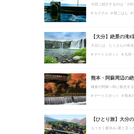
今回ご紹介するのは「AMAN
カクテル
朝ごはん
絶景
九州・沖縄の絶
【大分】絶景の滝8
大分には、たくさんの有名
デートスポット
九州
九州・沖縄の観光スポッ
大分の絶景
観光スポ
熊本・阿蘇周辺の絶
鎌倉の阿蘇へ秋に観光する
デートスポット
熊本
熊本の観光スポット
紅葉
【ひとり旅】大分の
もうすぐ夏休み♪夏と言っ