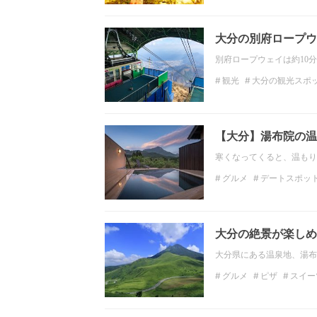
日帰り温泉
インスタ
大分の別府ロープウ
別府ロープウェイは約10
観光
大分の観光スポ
フォトジェニック
九
【大分】湯布院の温
寒くなってくると、温もり
グルメ
デートスポッ
観光
九州・沖縄の観
大分の絶景
大分の絶景が楽しめ
大分県にある温泉地、湯布
グルメ
ピザ
スイー
温泉
大分の温泉
ホ