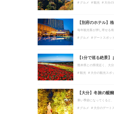
グルメ
観光
大分の
イルミネーション
大
【別府のホテル】格
毎年観光客が押し寄せる有
グルメ
デートスポッ
大分のデートスポット
大分の観光スポット
【1分で巡る絶景】
熊本県との県境近く、大分
観光
大分の観光スポ
九州の絶景
観光スポ
【大分】冬旅の醍醐
寒い季節になってくると、
グルメ
大分のデート