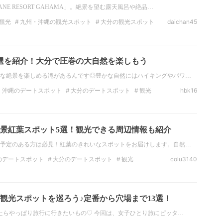
E RESORT GAHAMA」。絶景を望む露天風呂や絶品…
観光
九州・沖縄の観光スポット
大分の観光スポット
daichan45
景
大分の絶景
温泉
九州・沖縄の温泉
選を紹介！大分で圧巻の大自然を楽しもう
な絶景を楽しめる滝があるんです◎豊かな自然にはハイキングやパワ…
・沖縄のデートスポット
大分のデートスポット
観光
hbk16
ト
大分の観光スポット
絶景
九州・沖縄の絶景
ット
景紅葉スポット5選！観光できる周辺情報も紹介
予定のある方は必見！紅葉のきれいなスポットをお届けします。自然…
のデートスポット
大分のデートスポット
観光
colu3140
大分の観光スポット
絶景
熊本の絶景
大分の絶景
観光スポットを巡ろう♪定番から穴場まで13選！
たらやっぱり旅行に行きたいもの♡ 今回は、女子ひとり旅にピッタ…