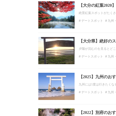
【大分の紅葉202
絶景紅葉スポットがたくさ
デートスポット
九州
九州・沖縄の観光スポッ
大分の絶景
インスタ
【大分県】絶好のス
夕陽が沈むのを見るとどこ
デートスポット
九州
九州・沖縄の絶景
大
【2025】九州の
九州には1度は行きたくな
デートスポット
九州
佐賀のデートスポット
大分のデートスポット
【2022】別府の
九州・沖縄の観光スポッ