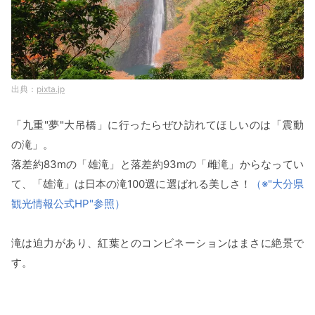
pixta.jp
「九重"夢"大吊橋」に行ったらぜひ訪れてほしいのは「震動
の滝」。
落差約83mの「雄滝」と落差約93mの「雌滝」からなってい
て、「雄滝」は日本の滝100選に選ばれる美しさ！
（※"大分県
観光情報公式HP"参照）
滝は迫力があり、紅葉とのコンビネーションはまさに絶景で
す。