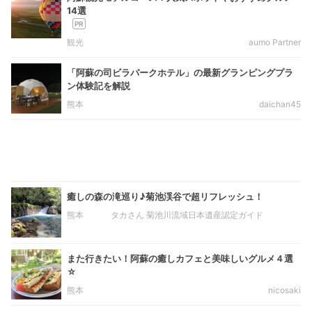
14選
観光
aumo Partner
「阿蘇の司ビラパークホテル」の最新グランピングプラ
ン体験記を解説
熊本
daichan45
癒しの森の滝巡り♪菊池渓谷で超リフレッシュ！
熊本
タカさん 菊池川流域日本遺産認定ガイド
また行きたい！阿蘇の癒しカフェと美味しいグルメ４選
☆
熊本
nicosaki