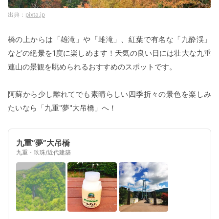
pixta.jp
橋の上からは「雄滝」や「雌滝」、紅葉で有名な「九酔渓」
などの絶景を1度に楽しめます！天気の良い日には壮大な九重
連山の景観を眺められるおすすめのスポットです。
阿蘇から少し離れてでも素晴らしい四季折々の景色を楽しみ
たいなら「九重"夢"大吊橋」へ！
九重“夢”大吊橋
九重・玖珠/近代建築