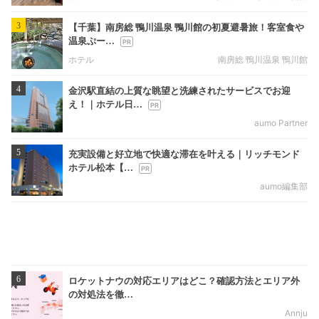
3
【千葉】南房総 鴨川温泉 鴨川館の初夏避暑旅！客室食や
温泉ぷー…
ホテル
南房総 鴨川温泉 鴨川館
4
金沢駅直結の上質な眺望と洗練されたサービスでお迎
え！｜ホテル日…
aumo Partner
5
充実設備と好立地で快適な滞在を叶える｜リッチモンド
ホテル松本【…
aumo編集部
6
ロケットナウの対応エリアはどこ？確認方法とエリア外
の対処法を徹…
Annju