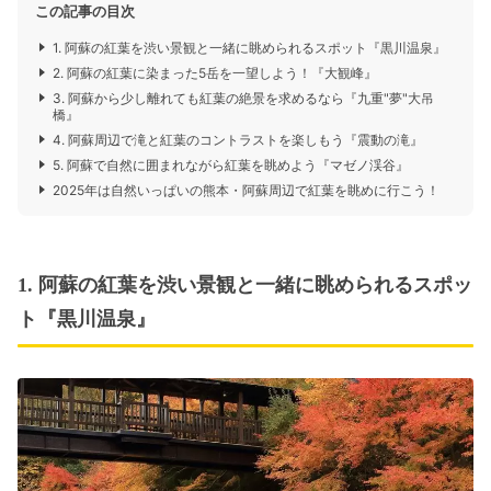
この記事の目次
1. 阿蘇の紅葉を渋い景観と一緒に眺められるスポット『黒川温泉』
2. 阿蘇の紅葉に染まった5岳を一望しよう！『大観峰』
3. 阿蘇から少し離れても紅葉の絶景を求めるなら『九重"夢"大吊
橋』
4. 阿蘇周辺で滝と紅葉のコントラストを楽しもう『震動の滝』
5. 阿蘇で自然に囲まれながら紅葉を眺めよう『マゼノ渓谷』
2025年は自然いっぱいの熊本・阿蘇周辺で紅葉を眺めに行こう！
1. 阿蘇の紅葉を渋い景観と一緒に眺められるスポッ
ト『黒川温泉』