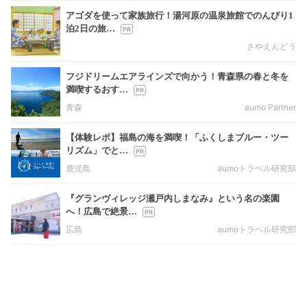
アゴダを使って家族旅行！湯河原の温泉旅館でのんびり1
泊2日の旅…
さやえんどう
フジドリームエアラインズで向かう！青森県の春と冬を
満喫するおす…
青森
aumo Partner
【体験レポ】福島の海を満喫！「ふくしまブルー・ツー
リズム」でと…
鹿児島
aumoトラベル研究部
『グランヴィレッジ瀬戸内しまなみ』という名の楽園
へ！広島で絶景…
広島
aumoトラベル研究部