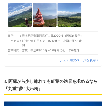
住所
熊本県阿蘇郡阿蘇町山田2090-8（阿蘇市役所）
アクセス
(1)大分道日田ICよりR212経由、小国方面へ1時
間
営業時間
営業：茶店8時30分～17時 その他：年中無休
シェア用のページを表示 ›
3. 阿蘇から少し離れても紅葉の絶景を求めるなら
『九重"夢"大吊橋』