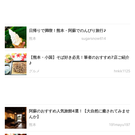
日帰りで満喫！熊本・阿蘇でのんびり旅行♪
熊本
sugarsnow614
【熊本・小国】そば好き必見！筆者のおすすめ7店ご紹介
♪
グルメ
hnkk1125
阿蘇のおすすめ人気旅館4選！【大自然に癒されてみませ
んか】
熊本
191mayu197