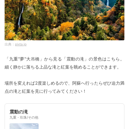
pixta.jp
「九重"夢"大吊橋」から見る「震動の滝」の景色はこちら。
細く静かに落ちる上品な滝と紅葉を眺めることができます。
場所を変えれば2度楽しめるので、阿蘇へ行ったらぜひ迫力満
点の滝と紅葉を見に行ってみてください！
震動の滝
九重・玖珠/その他