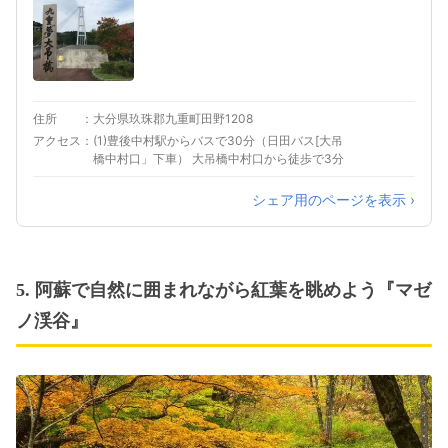
住所
大分県玖珠郡九重町田野1208
アクセス
(1)豊後中村駅からバスで30分（日田バス[大吊
橋中村口」下車） 大吊橋中村口から徒歩で3分
シェア用のページを表示 ›
5. 阿蘇で自然に囲まれながら紅葉を眺めよう『マゼ
ノ渓谷』