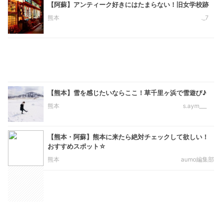
【阿蘇】アンティーク好きにはたまらない！旧女学校跡
熊本
._7
【熊本】雪を感じたいならここ！草千里ヶ浜で雪遊び♪
熊本
s.aym___
【熊本・阿蘇】熊本に来たら絶対チェックして欲しい！
おすすめスポット☆
熊本
aumo編集部