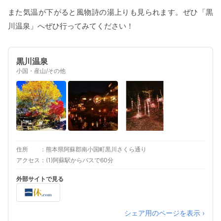
また気温が下がると風物詩の湯上りも見られます。ぜひ「黒
川温泉」へぜひ行ってみてください！
黒川温泉
小国・産山/その他
住所
熊本県阿蘇郡南小国町黒川さくら通り
アクセス
(1)阿蘇駅からバスで60分
外部サイトで見る
シェア用のページを表示 ›