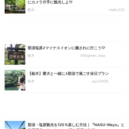
にカメラ片手に観光しよ♡
観光
maiku125
那須塩原♪マイナスイオンに癒されに行こう♡
栃木
littlegreen_maa
【栃木】愛犬と一緒に♪那須で過ごす休日プラン
栃木
_ayu.0629_
那須・塩原観光を120％楽しむ方法｜『NASU-Ways』と