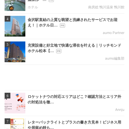
ホテル
南房総 鴨川温泉 鴨川館
4
金沢駅直結の上質な眺望と洗練されたサービスでお迎
え！｜ホテル日…
aumo Partner
5
充実設備と好立地で快適な滞在を叶える｜リッチモンド
ホテル松本【…
aumo編集部
6
ロケットナウの対応エリアはどこ？確認方法とエリア外
の対処法を徹…
Annju
7
レターパックライトとプラスの書き方見本！ビジネス用
や局留め時も…