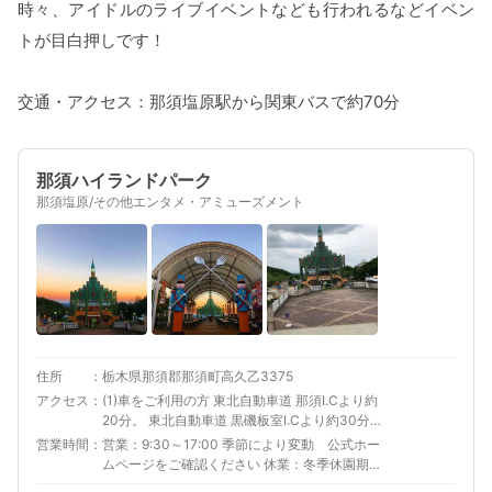
時々、アイドルのライブイベントなども行われるなどイベン
トが目白押しです！
交通・アクセス：那須塩原駅から関東バスで約70分
那須ハイランドパーク
那須塩原/その他エンタメ・アミューズメント
住所
栃木県那須郡那須町高久乙3375
アクセス
(1)車をご利用の方 東北自動車道 那須I.Cより約
20分。 東北自動車道 黒磯板室I.Cより約30分。
電車をご利用の方 東北新幹線・東北本線の那須
営業時間
営業：9:30～17:00 季節により変動 公式ホー
塩原駅下車しバスへ乗り換え。乗換バスについ
ムページをご確認ください 休業：冬季休園期間
ては公式ホームページをご確認ください 東京駅
あり 公式ホームページをご確認ください