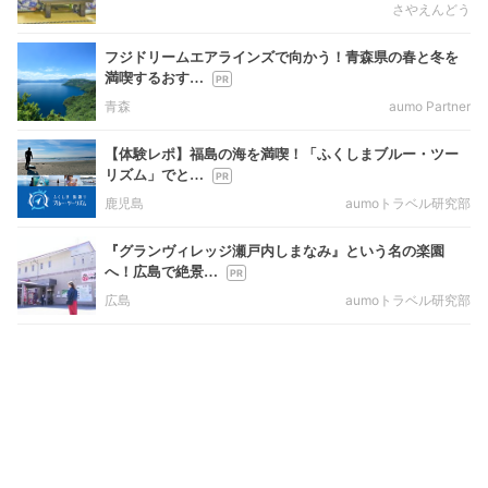
さやえんどう
フジドリームエアラインズで向かう！青森県の春と冬を
満喫するおす…
青森
aumo Partner
【体験レポ】福島の海を満喫！「ふくしまブルー・ツー
リズム」でと…
鹿児島
aumoトラベル研究部
『グランヴィレッジ瀬戸内しまなみ』という名の楽園
へ！広島で絶景…
広島
aumoトラベル研究部