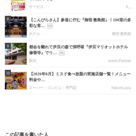
サービス
k__
8
【こんぴらさん】参道に佇む『御宿 敷島館』！100室の多
彩な客…
ホテル
御宿 敷島館
9
都会を離れて伊豆の森で深呼吸『伊豆マリオットホテル
修善寺』でリ…
観光
aumo Partner
10
【2026年8月】ミスド食べ放題の実施店舗一覧！メニュー
料金や…
スーパー・コンビニ・専門店
Nalumi_uyu
この記事を書いた人