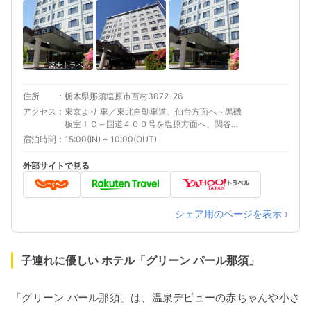
楽天トラベル
住所
栃木県那須塩原市百村3072-26
アクセス
東京より 車／東北自動車道、仙台方面へ～黒磯
板室ＩＣ～国道４００号を塩原方面へ、関谷交
差点右折、戸田交差点左折 車以外／那須塩原駅
宿泊時間
15:00(IN) ~ 10:00(OUT)
からタクシーで約20分※無料送迎有り（12:40要
予約） 仙台より 車／東北自動車道、東京方面～
外部サイトで見る
那須IC～那須街道を湯本方面へ広谷地交差点左
折、戸田交差点右折 車以外／ＪＲ黒磯駅からバ
スで約２５分 最寄り駅１ 黒磯 最寄り駅２ 那
須塩原 補足 車／ホテル裏側が駐車場となりま
シェア用のページを表示 ›
す。空いているスペースにご自由にお止めくだ
さい。（無料） 車以外／黒磯駅から定期バスで
約25分（自由乗降区間の為ホテル前乗降可）
子連れに優しい ホテル「グリーン パール那須」
「グリーン パール那須」は、温泉デビューの赤ちゃんや小さ