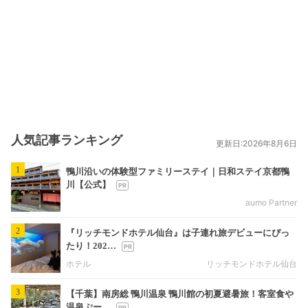
人気記事ランキング
更新日:2026年8月6日
1
鴨川沿いの体験型ファミリーステイ｜日和ステイ京都鴨
川【公式】
aumo Partner
2
『リッチモンドホテル仙台』は子連れ旅デビューにぴっ
たり！202…
ホテル
リッチモンドホテル仙台
3
【千葉】南房総 鴨川温泉 鴨川館の初夏避暑旅！客室食や
温泉ぷー…